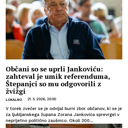
Občani so se uprli Jankoviću:
zahteval je umik referenduma,
Štepanjci so mu odgovorili z
žvižgi
21. 5. 2026, 20:00
LOKALNO
V torek zvečer se je odvijal burni zbor občanov, ki se je
za ljubljanskega župana Zorana Jankovića sprevrgel v
neprijetno politično zaušnico. Okoli 300...