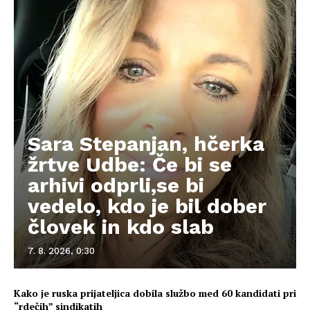
Sara Stepanjan, hčerka
žrtve Udbe: Če bi se
arhivi odprli,se bi
vedelo, kdo je bil dober
človek in kdo slab
7. 8. 2026, 0:30
Kako je ruska prijateljica dobila službo med 60 kandidati pri
“rdečih” sindikatih