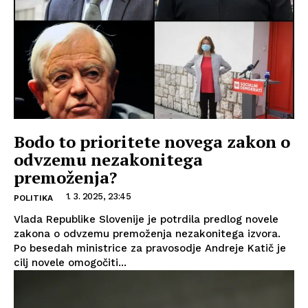
Bodo to prioritete novega zakon o
odvzemu nezakonitega
premoženja?
1. 3. 2025, 23:45
POLITIKA
Vlada Republike Slovenije je potrdila predlog novele
zakona o odvzemu premoženja nezakonitega izvora.
Po besedah ministrice za pravosodje Andreje Katič je
cilj novele omogočiti...