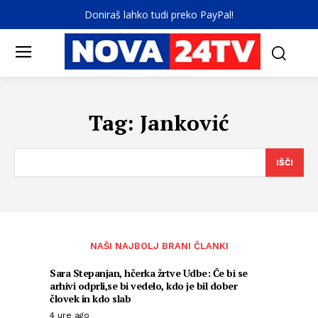
Doniraš lahko tudi preko PayPal!
Tag:
Janković
IŠČI
NAŠI NAJBOLJ BRANI ČLANKI
Sara Stepanjan, hčerka žrtve Udbe: Če bi se
arhivi odprli,se bi vedelo, kdo je bil dober
človek in kdo slab
4 ure ago