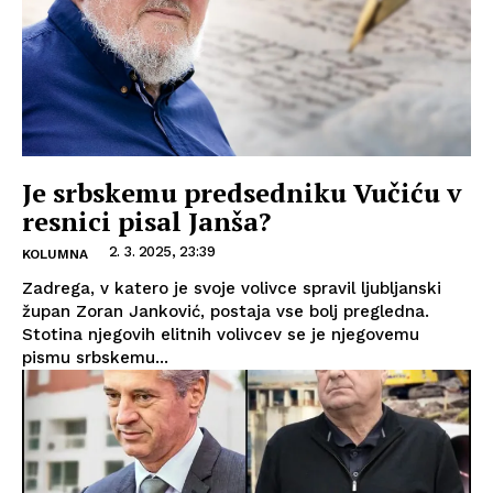
Je srbskemu predsedniku Vučiću v
resnici pisal Janša?
2. 3. 2025, 23:39
KOLUMNA
Zadrega, v katero je svoje volivce spravil ljubljanski
župan Zoran Janković, postaja vse bolj pregledna.
Stotina njegovih elitnih volivcev se je njegovemu
pismu srbskemu...