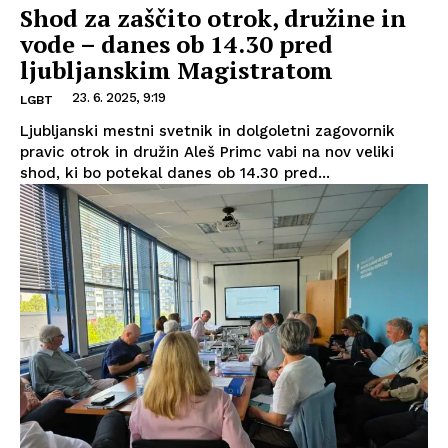
Shod za zaščito otrok, družine in
vode – danes ob 14.30 pred
ljubljanskim Magistratom
23. 6. 2025, 9:19
LGBT
Ljubljanski mestni svetnik in dolgoletni zagovornik
pravic otrok in družin Aleš Primc vabi na nov veliki
shod, ki bo potekal danes ob 14.30 pred...