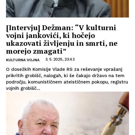
[Intervju] Dežman: “V kulturni
vojni jankovići, ki hočejo
ukazovati življenju in smrti, ne
morejo zmagati”
3. 5. 2025, 23:43
KULTURNA VOJNA
O dosežkih Komisije Vlade RS za reševanje vprašanj
prikritih grobišč, nalogah, ki še čakajo državo na tem
področju, komunističnem ateističnem pokopu, registru
vojnih grobišč...