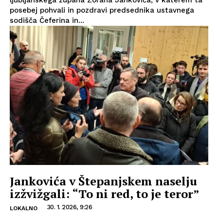
ljubljanskega župana Zorana Jankovića, v katerem ta
posebej pohvali in pozdravi predsednika ustavnega
sodišča Čeferina in...
Jankovića v Štepanjskem naselju
izžvižgali: “To ni red, to je teror”
30. 1. 2026, 9:26
LOKALNO