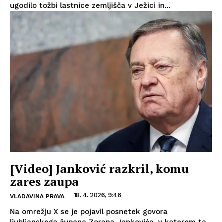
ugodilo tožbi lastnice zemljišča v Ježici in...
[Video] Janković razkril, komu
zares zaupa
18. 4. 2026, 9:46
VLADAVINA PRAVA
Na omrežju X se je pojavil posnetek govora