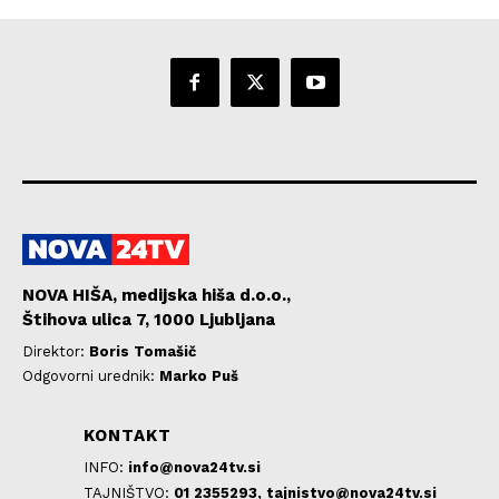
NOVA HIŠA, medijska hiša d.o.o.,
Štihova ulica 7, 1000 Ljubljana
Direktor:
Boris Tomašič
Odgovorni urednik:
Marko Puš
KONTAKT
INFO:
info@nova24tv.si
TAJNIŠTVO:
01 2355293,
tajnistvo@nova24tv.si