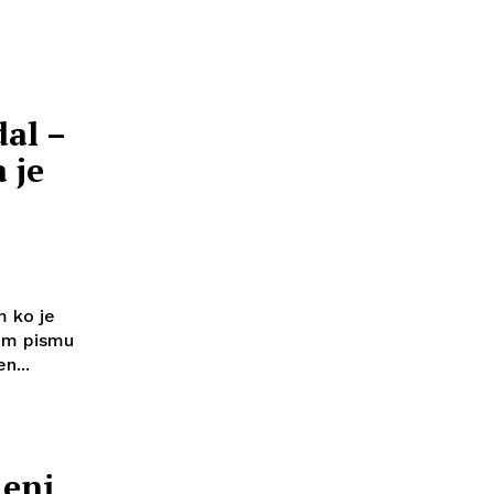
al –
 je
m ko je
tem pismu
n...
 eni