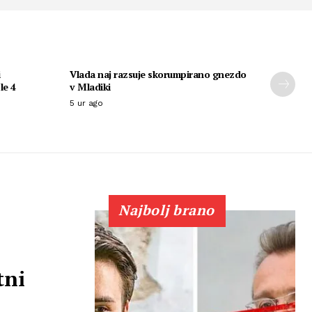
i
Vlada naj razsuje skorumpirano gnezdo
le 4
v Mladiki
5 ur ago
Najbolj brano
tni