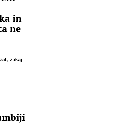
ka in
ta ne
zal, zakaj
umbiji