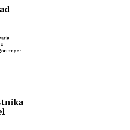
nad
varja
ed
egon zoper
stnika
el