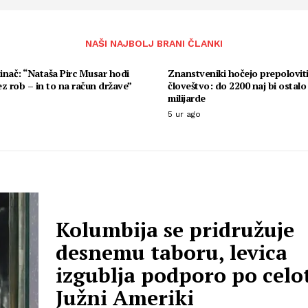
NAŠI NAJBOLJ BRANI ČLANKI
tinač: “Nataša Pirc Musar hodi
Znanstveniki hočejo prepolovit
z rob – in to na račun države”
človeštvo: do 2200 naj bi ostalo 
milijarde
5 ur ago
Kolumbija se pridružuje
desnemu taboru, levica
izgublja podporo po celo
Južni Ameriki