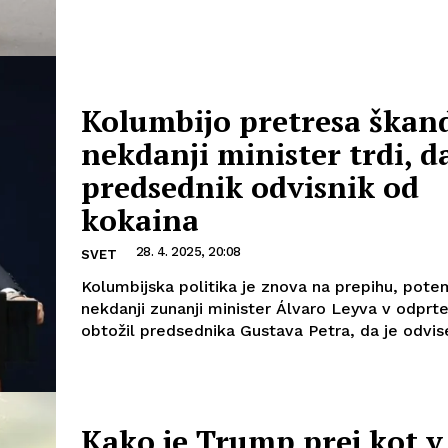
Kolumbijo pretresa škand
nekdanji minister trdi, da
predsednik odvisnik od
kokaina
28. 4. 2025, 20:08
SVET
Kolumbijska politika je znova na prepihu, pote
nekdanji zunanji minister Álvaro Leyva v odpr
obtožil predsednika Gustava Petra, da je odvise
Kako je Trump prej kot v