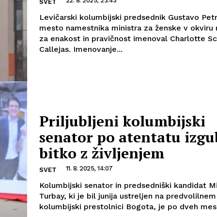
22. 8. 2025, 23:43
SVET
Levičarski kolumbijski predsednik Gustavo Petr
mesto namestnika ministra za ženske v okviru 
za enakost in pravičnost imenoval Charlotte S
Callejas. Imenovanje...
Priljubljeni kolumbijski
senator po atentatu izgu
bitko z življenjem
11. 8. 2025, 14:07
SVET
Kolumbijski senator in predsedniški kandidat M
Turbay, ki je bil junija ustreljen na predvoliln
kolumbijski prestolnici Bogota, je po dveh mese