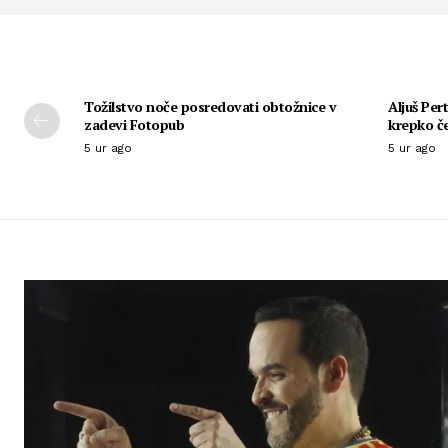
Tožilstvo noče posredovati obtožnice v
Aljuš Per
zadevi Fotopub
krepko če
5 ur ago
5 ur ago