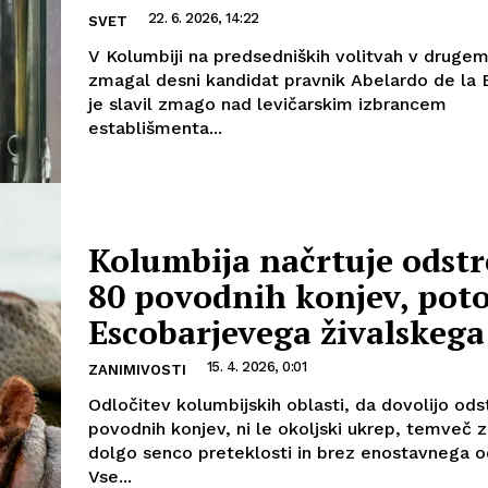
22. 6. 2026, 14:22
SVET
V Kolumbiji na predsedniških volitvah v druge
zmagal desni kandidat pravnik Abelardo de la Es
je slavil zmago nad levičarskim izbrancem
establišmenta...
Kolumbija načrtuje odstr
80 povodnih konjev, pot
Escobarjevega živalskega
15. 4. 2026, 0:01
ZANIMIVOSTI
Odločitev kolumbijskih oblasti, da dovolijo ods
povodnih konjev, ni le okoljski ukrep, temveč 
dolgo senco preteklosti in brez enostavnega 
Vse...