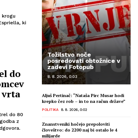
m krogu
priella, ki
Tožilstvo noče
posredovati obtožnice v
zadevi Fotopub
el do
8. 8. 2026, 0:03
omcev
 vrta
Aljuš Pertinač: “Nataša Pirc Musar hodi
krepko čez rob – in to na račun države”
POLITIKA
8. 8. 2026, 0:02
trel do 80
zgodba z
Znanstveniki hočejo prepoloviti
odgovora.
človeštvo: do 2200 naj bi ostalo le 4
milijarde