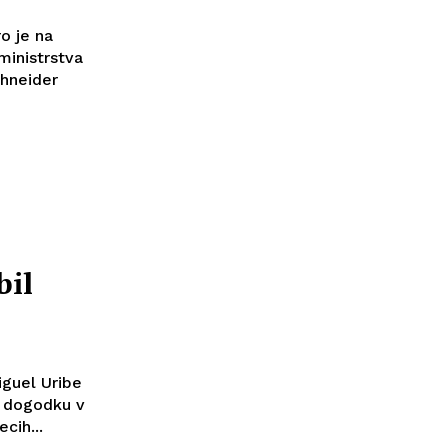
o je na
ministrstva
chneider
bil
iguel Uribe
em dogodku v
cih...