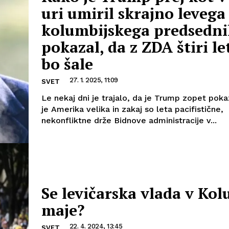
uri umiril skrajno levega
kolumbijskega predsedni
pokazal, da z ZDA štiri le
bo šale
27. 1. 2025, 11:09
SVET
Le nekaj dni je trajalo, da je Trump zopet poka
je Amerika velika in zakaj so leta pacifistične,
nekonfliktne drže Bidnove administracije v...
Se levičarska vlada v Kol
maje?
22. 4. 2024, 13:45
SVET