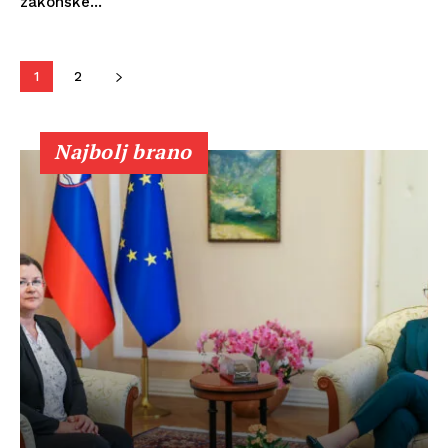
zakonske...
1
2
Najbolj brano