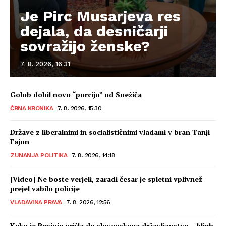
Je Pirc Musarjeva res
dejala, da desničarji
sovražijo ženske?
7. 8. 2026, 16:31
Golob dobil novo “porcijo” od Snežiča
ČRNA KRONIKA
7. 8. 2026, 15:30
Države z liberalnimi in socialističnimi vladami v bran Tanji
Fajon
ZUNANJA POLITIKA
7. 8. 2026, 14:18
[Video] Ne boste verjeli, zaradi česar je spletni vplivnež
prejel vabilo policije
VLADAVINA PRAVA
7. 8. 2026, 12:56
Kako je Rusinja prišla do slovenskega državljanstva – kljub