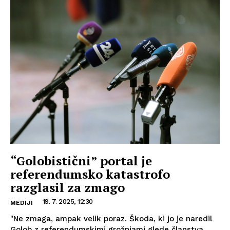
“Golobistični” portal je
referendumsko katastrofo
razglasil za zmago
19. 7. 2025, 12:30
MEDIJI
"Ne zmaga, ampak velik poraz. Škoda, ki jo je naredil
Golob z referendumskimi grožnjami glede članstva