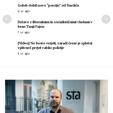
Golob dobil novo “porcijo” od Snežiča
6 ur ago
Države z liberalnimi in socialističnimi vladami v
bran Tanji Fajon
7 ur ago
[Video] Ne boste verjeli, zaradi česar je spletni
vplivnež prejel vabilo policije
5 ur ago