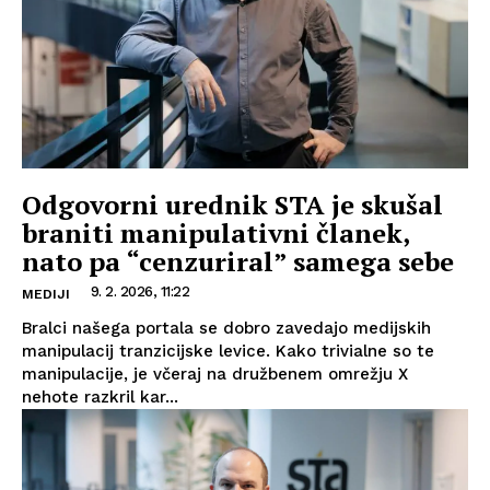
Odgovorni urednik STA je skušal
braniti manipulativni članek,
nato pa “cenzuriral” samega sebe
9. 2. 2026, 11:22
MEDIJI
Bralci našega portala se dobro zavedajo medijskih
manipulacij tranzicijske levice. Kako trivialne so te
manipulacije, je včeraj na družbenem omrežju X
nehote razkril kar...