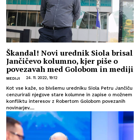
Škandal! Novi urednik Siola brisal
Jančičevo kolumno, kjer piše o
povezavah med Golobom in mediji
24. 11. 2022, 19:12
MEDIJI
Kot vse kaže, so bivšemu uredniku Siola Petru Jančiču
cenzurirali njegove stare kolumne in zapise o možnem
konfliktu interesov z Robertom Golobom povezanih
novinarjev....