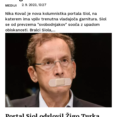
2. 9. 2023, 13:27
MEDIJI
Nika Kovač je nova kolumnistka portala Siol, na
katerem ima vpliv trenutna vladajoča garnitura. Siol
se od prevzema "svobodnjakov" sooča z upadom
obiskanosti. Bralci Siola,...
Portal Siol odslovil Žigo Turka