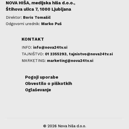
NOVA HIŠA, medijska hiša d.o.o.,
Štihova ulica 7, 1000 Ljubljana
Direktor:
Boris Tomašič
Odgovorni urednik:
Marko Puš
KONTAKT
INFO:
info@nova24tv.si
TAJNIŠTVO:
01 2355293,
tajnistvo@nova24tv.si
MARKETING:
marketing@nova24tv.si
Pogoji uporabe
Obvestilo o piškotkih
Oglaševanje
© 2026 Nova hiša d.o.o.