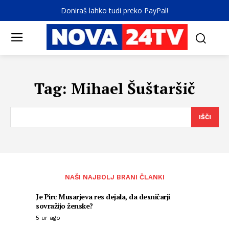
Doniraš lahko tudi preko PayPal!
Tag:
Mihael Šuštaršič
IŠČI
NAŠI NAJBOLJ BRANI ČLANKI
Je Pirc Musarjeva res dejala, da desničarji
sovražijo ženske?
5 ur ago