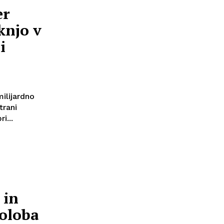
er
knjo v
i
ilijardno
trani
i...
 in
Goloba