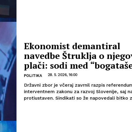
Ekonomist demantiral
navedbe Štruklja o njego
plači: sodi med “bogataš
28. 5. 2026, 16:00
POLITIKA
Državni zbor je včeraj zavrnil razpis referendu
interventnem zakonu za razvoj Slovenije, saj naj
protiustaven. Sindikati so že napovedali bitko za