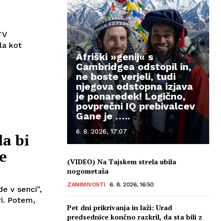
TV
la kot
Afriški »genij« s
Cambridgea odstopil in,
ne boste verjeli, tudi
njegova odstopna izjava
je ponaredek! Logično,
povprečni IQ prebivalcev
Gane je …..
6. 8. 2026, 17:07
da bi
e
(VIDEO) Na Tajskem strela ubila
nogometaša
ZANIMIVOSTI
6. 8. 2026, 16:50
e v senci",
em,
Pet dni prikrivanja in laži: Urad
predsednice končno razkril, da sta bili z