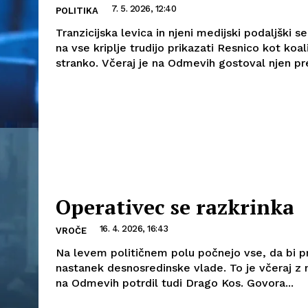
7. 5. 2026, 12:40
POLITIKA
Tranzicijska levica in njeni medijski podaljški s
na vse kriplje trudijo prikazati Resnico kot koal
stranko. Včeraj je na Odmevih gostoval njen pre
Operativec se razkrinka
16. 4. 2026, 16:43
VROČE
Na levem političnem polu počnejo vse, da bi pr
nastanek desnosredinske vlade. To je včeraj z
na Odmevih potrdil tudi Drago Kos. Govora...