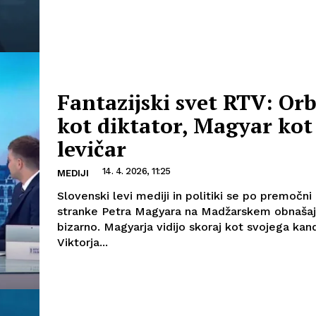
Fantazijski svet RTV: Or
kot diktator, Magyar kot
levičar
14. 4. 2026, 11:25
MEDIJI
Slovenski levi mediji in politiki se po premočn
stranke Petra Magyara na Madžarskem obnašaj
bizarno. Magyarja vidijo skoraj kot svojega kan
Viktorja...