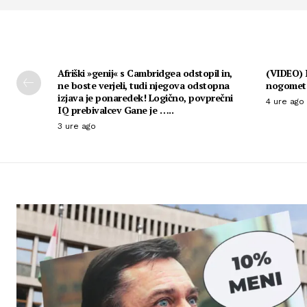
Afriški »genij« s Cambridgea odstopil in,
(VIDEO) N
ne boste verjeli, tudi njegova odstopna
nogomet
izjava je ponaredek! Logično, povprečni
4 ure ago
IQ prebivalcev Gane je …..
3 ure ago