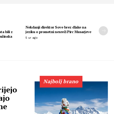
Nekdanji direktor Sove brez dlake na
ta bili z
jeziku o prometni nesreči Pirc Musarjeve
ružinska
5 ur ago
Najbolj brano
ijejo
ajo
ne