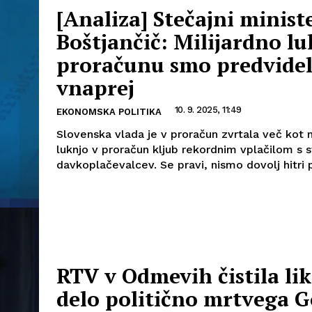
[Analiza] Stečajni minist
Boštjančič: Milijardno lu
proračunu smo predvidel
vnaprej
10. 9. 2025, 11:49
EKONOMSKA POLITIKA
Slovenska vlada je v proračun zvrtala več kot m
luknjo v proračun kljub rekordnim vplačilom s s
davkoplačevalcev. Se pravi, nismo dovolj hitri pr
RTV v Odmevih čistila lik
delo politično mrtvega 