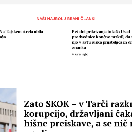
NAŠI NAJBOLJ BRANI ČLANKI
a Tajskem strela ubila
Pet dni prikrivanja in laži: Urad
aša
predsednice končno razkril, da s
njo v avtu ruska prijateljica in d
znanka
4 ure ago
Zato SKOK – v Tarči razkr
korupcijo, državljani čak
hišne preiskave, a se nič 