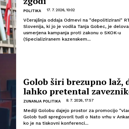
zgodi
17. 7. 2026, 10:02
POLITIKA
Včerajšnja oddaja Odmevi na "depolitizirani" R
Slovenija, ki jo je vodila Tanja Gobec, je delova
usmerjena kampanja proti zakonu o SKOK-u
(Specializiranem kazenskem...
Golob širi brezupno laž, 
lahko pretental zaveznik
8. 7. 2026, 17:57
ZUNANJA POLITIKA
Mediji Golobu dajejo prostor za promocijo "vlad
Golob tudi spregovoril tudi o Nato vrhu v Ankari. Pot
ko je na tiskovni konferenci...