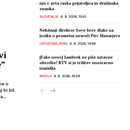
njo v avtu ruska prijateljica in družinska
znanka
SLOVENIJA
6. 8. 2026, 15:52
Nekdanji direktor Sove brez dlake na
jeziku o prometni nesreči Pirc Musarjeve
IZPOSTAVLJENO
6. 8. 2026, 14:56
vi
[Fake news] Jambrek ne piše ustavne
e”
obtožbe! RTV si je trditev enostavno
izmislila
MEDIJI
6. 8. 2026, 14:39
ma o
 bi bil
...