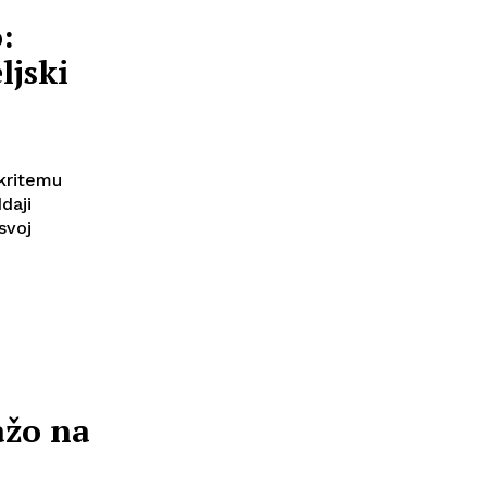
:
ljski
ikritemu
daji
svoj
ažo na