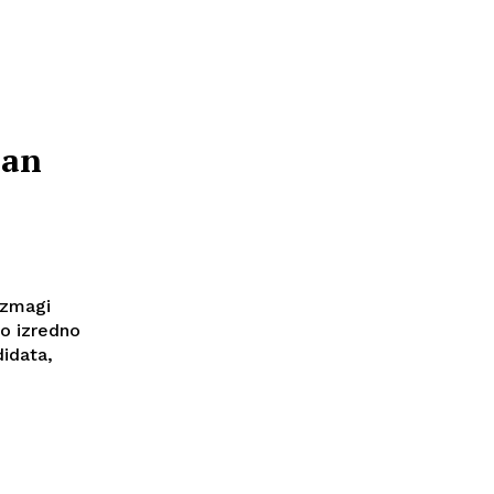
ban
i zmagi
o izredno
didata,