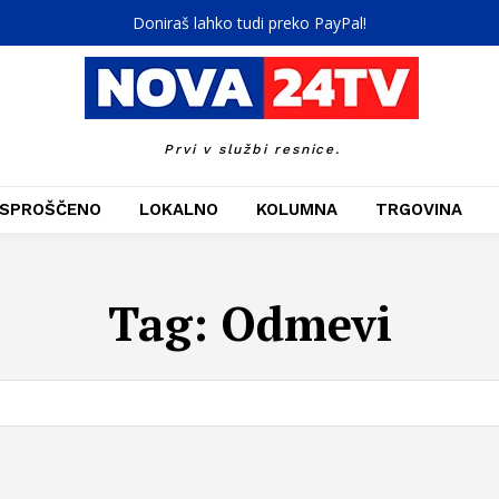
Doniraš lahko tudi preko PayPal!
Prvi v službi resnice.
SPROŠČENO
LOKALNO
KOLUMNA
TRGOVINA
Tag:
Odmevi