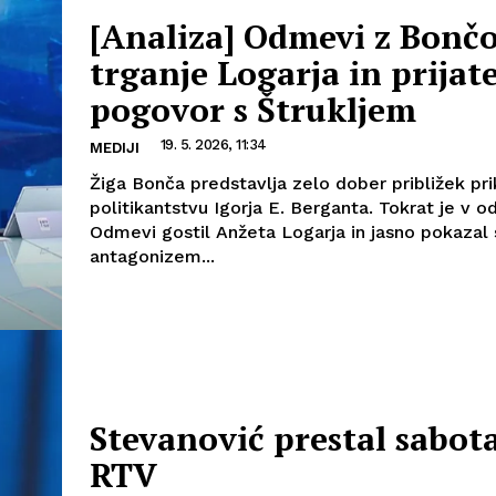
[Analiza] Odmevi z Bončo
trganje Logarja in prijate
pogovor s Štrukljem
19. 5. 2026, 11:34
MEDIJI
Žiga Bonča predstavlja zelo dober približek pr
politikantstvu Igorja E. Berganta. Tokrat je v od
Odmevi gostil Anžeta Logarja in jasno pokazal 
antagonizem...
Stevanović prestal sabot
RTV