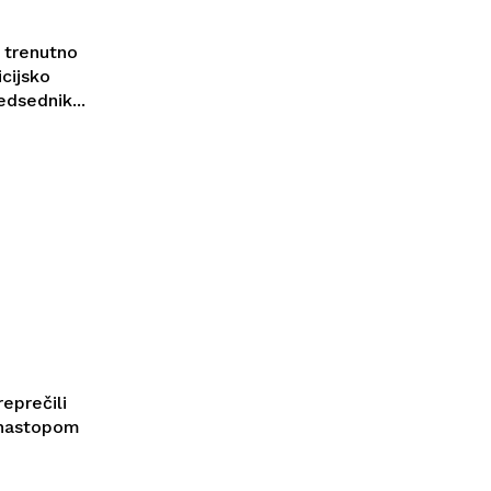
e trenutno
icijsko
dsednik...
eprečili
 nastopom