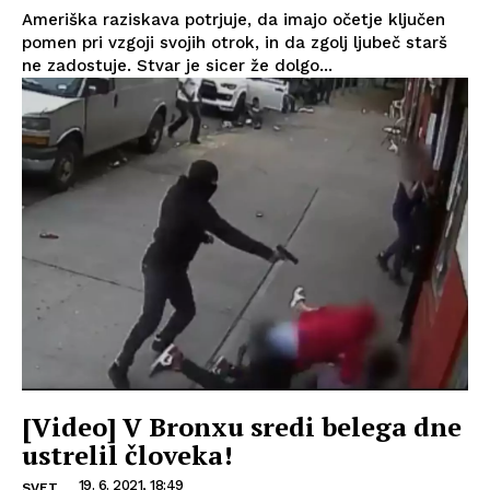
Ameriška raziskava potrjuje, da imajo očetje ključen
pomen pri vzgoji svojih otrok, in da zgolj ljubeč starš
ne zadostuje. Stvar je sicer že dolgo...
[Video] V Bronxu sredi belega dne
ustrelil človeka!
19. 6. 2021, 18:49
SVET