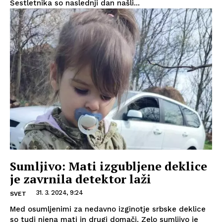
Šestletnika so naslednji dan našli...
Sumljivo: Mati izgubljene deklice
je zavrnila detektor laži
31. 3. 2024, 9:24
SVET
Med osumljenimi za nedavno izginotje srbske deklice
so tudi njena mati in drugi domači. Zelo sumljivo je