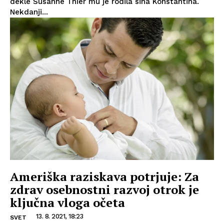
dekle Susanne Thier mu je rodila sina Konstantina.
Nekdanji...
Ameriška raziskava potrjuje: Za
zdrav osebnostni razvoj otrok je
ključna vloga očeta
13. 8. 2021, 18:23
SVET