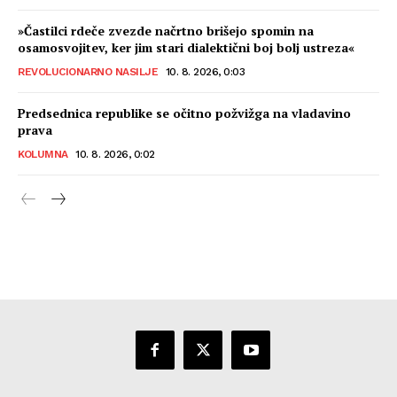
»Častilci rdeče zvezde načrtno brišejo spomin na
osamosvojitev, ker jim stari dialektični boj bolj ustreza«
REVOLUCIONARNO NASILJE
10. 8. 2026, 0:03
Predsednica republike se očitno požvižga na vladavino
prava
KOLUMNA
10. 8. 2026, 0:02