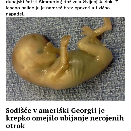
dunajski četrti Simmering doživela življenjski šok. Z
leseno palico ju je namreč brez opozorila fizično
napadel...
Sodišče v ameriški Georgii je
krepko omejilo ubijanje nerojenih
otrok