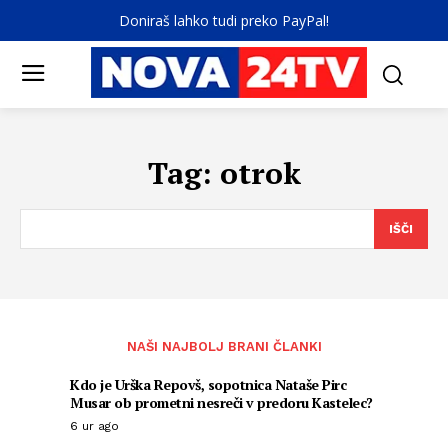
Doniraš lahko tudi preko PayPal!
Tag:
otrok
IŠČI
NAŠI NAJBOLJ BRANI ČLANKI
Kdo je Urška Repovš, sopotnica Nataše Pirc
Musar ob prometni nesreči v predoru Kastelec?
6 ur ago