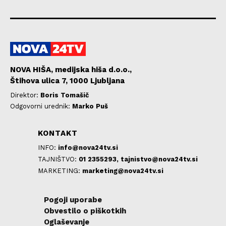
NOVA HIŠA, medijska hiša d.o.o.,
Štihova ulica 7, 1000 Ljubljana
Direktor:
Boris Tomašič
Odgovorni urednik:
Marko Puš
KONTAKT
INFO:
info@nova24tv.si
TAJNIŠTVO:
01 2355293,
tajnistvo@nova24tv.si
MARKETING:
marketing@nova24tv.si
Pogoji uporabe
Obvestilo o piškotkih
Oglaševanje