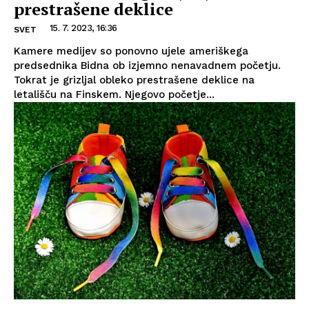
prestrašene deklice
15. 7. 2023, 16:36
SVET
Kamere medijev so ponovno ujele ameriškega
predsednika Bidna ob izjemno nenavadnem početju.
Tokrat je grizljal obleko prestrašene deklice na
letališču na Finskem. Njegovo početje...