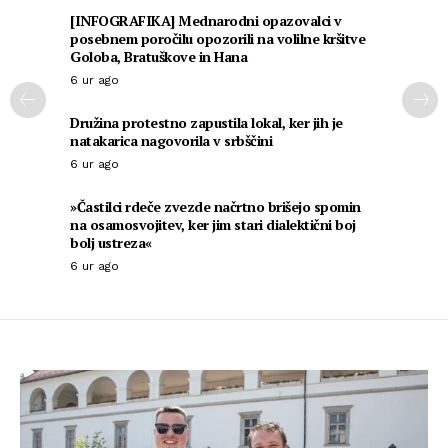
[INFOGRAFIKA] Mednarodni opazovalci v
posebnem poročilu opozorili na volilne kršitve
Goloba, Bratuškove in Hana
6 ur ago
Družina protestno zapustila lokal, ker jih je
natakarica nagovorila v srbščini
6 ur ago
»Častilci rdeče zvezde načrtno brišejo spomin
na osamosvojitev, ker jim stari dialektični boj
bolj ustreza«
6 ur ago