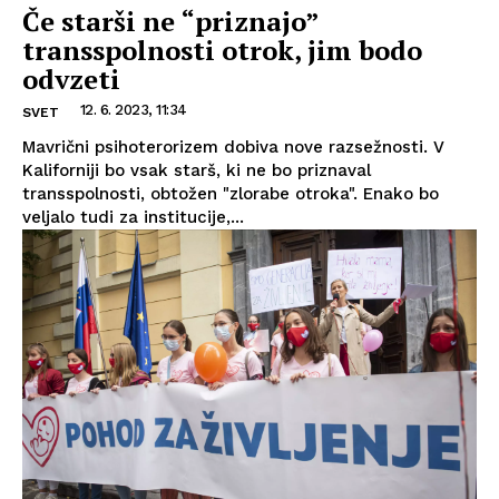
Če starši ne “priznajo”
transspolnosti otrok, jim bodo
odvzeti
12. 6. 2023, 11:34
SVET
Mavrični psihoterorizem dobiva nove razsežnosti. V
Kaliforniji bo vsak starš, ki ne bo priznaval
transspolnosti, obtožen "zlorabe otroka". Enako bo
veljalo tudi za institucije,...