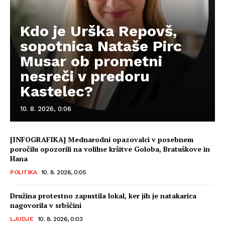
Kdo je Urška Repovš,
sopotnica Nataše Pirc
Musar ob prometni
nesreči v predoru
Kastelec?
10. 8. 2026, 0:06
[INFOGRAFIKA] Mednarodni opazovalci v posebnem
poročilu opozorili na volilne kršitve Goloba, Bratuškove in
Hana
POLITIKA
10. 8. 2026, 0:05
Družina protestno zapustila lokal, ker jih je natakarica
nagovorila v srbščini
LJUDJE
10. 8. 2026, 0:03