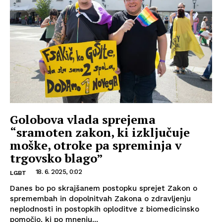
Golobova vlada sprejema
“sramoten zakon, ki izključuje
moške, otroke pa spreminja v
trgovsko blago”
18. 6. 2025, 0:02
LGBT
Danes bo po skrajšanem postopku sprejet Zakon o
spremembah in dopolnitvah Zakona o zdravljenju
neplodnosti in postopkih oploditve z biomedicinsko
pomočjo, ki po mnenju...