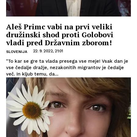
Aleš Primc vabi na prvi veliki
družinski shod proti Golobovi
vladi pred Državnim zborom!
22. 9. 2022, 21:01
SLOVENIJA
"To kar se gre ta vlada presega vse meje! Vsak dan je
vse čedalje dražje, nezakonitih migrantov je čedalje
več. In kljub temu, da...