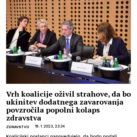
Vrh koalicije oživil strahove, da bo
ukinitev dodatnega zavarovanja
povzročila popolni kolaps
zdravstva
19. 1. 2023, 23:34
ZDRAVSTVO
Koalicijski poslanci napovedujejo, da bodo podali