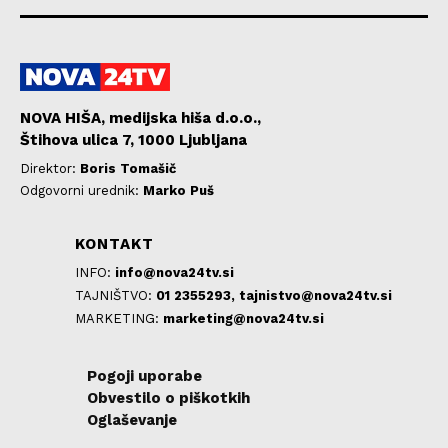
NOVA HIŠA, medijska hiša d.o.o.,
Štihova ulica 7, 1000 Ljubljana
Direktor:
Boris Tomašič
Odgovorni urednik:
Marko Puš
KONTAKT
INFO:
info@nova24tv.si
TAJNIŠTVO:
01 2355293,
tajnistvo@nova24tv.si
MARKETING:
marketing@nova24tv.si
Pogoji uporabe
Obvestilo o piškotkih
Oglaševanje