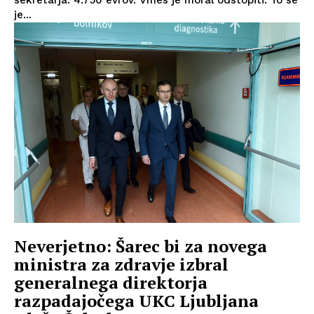
sekretarja: 4.750 evrov. Vmes je moral odstopiti. To se
je...
Neverjetno: Šarec bi za novega
ministra za zdravje izbral
generalnega direktorja
razpadajočega UKC Ljubljana