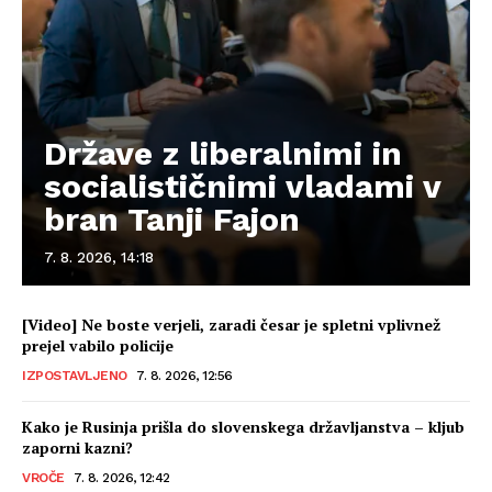
Države z liberalnimi in
socialističnimi vladami v
bran Tanji Fajon
7. 8. 2026, 14:18
[Video] Ne boste verjeli, zaradi česar je spletni vplivnež
prejel vabilo policije
IZPOSTAVLJENO
7. 8. 2026, 12:56
Kako je Rusinja prišla do slovenskega državljanstva – kljub
zaporni kazni?
VROČE
7. 8. 2026, 12:42