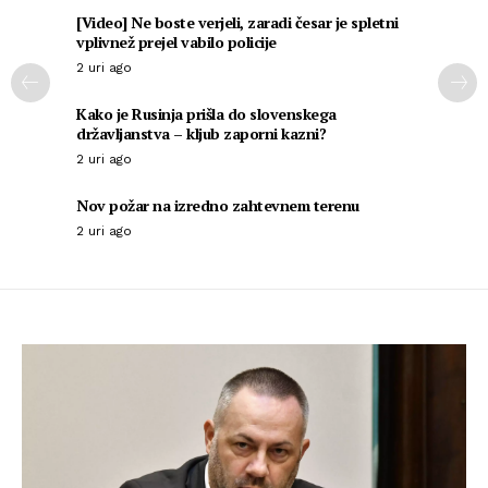
[Video] Ne boste verjeli, zaradi česar je spletni
vplivnež prejel vabilo policije
2 uri ago
Kako je Rusinja prišla do slovenskega
državljanstva – kljub zaporni kazni?
2 uri ago
Nov požar na izredno zahtevnem terenu
2 uri ago