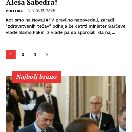
Aleša Šabedra!
9. 3. 2019, 10:26
POLITIKA
Kot smo na Nova24TV pravilno napovedali, zaradi
"zdravstvenih težav" odhaja že četrti minister Šarčeve
vlade Samo Fakin, z vlade pa so sporočili, da naj...
1
2
3
Najbolj brano