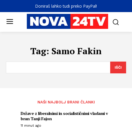
Doniraš lahko tudi preko PayPal!
Tag:
Samo Fakin
IŠČI
NAŠI NAJBOLJ BRANI ČLANKI
Države z liberalnimi in socialističnimi vladami v
bran Tanji Fajon
11 minut ago