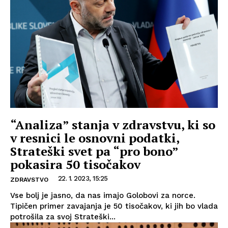
“Analiza” stanja v zdravstvu, ki so
v resnici le osnovni podatki,
Strateški svet pa “pro bono”
pokasira 50 tisočakov
22. 1. 2023, 15:25
ZDRAVSTVO
Vse bolj je jasno, da nas imajo Golobovi za norce.
Tipičen primer zavajanja je 50 tisočakov, ki jih bo vlada
potrošila za svoj Strateški...