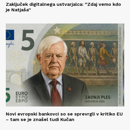
Zaključek digitalnega ustvarjalca: “Zdaj vemo kdo
je Natjaša”
Novi evropski bankovci so se sprevrgli v kritiko EU
– tam se je znašel tudi Kučan