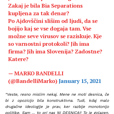
Zakaj je bila Bia Separations
kupljena za tak denar?
Po Ajdovščini slišim od ljudi, da se
bojijo kaj se vse dogaja tam. Vse
možne seve virusov se raziskuje. Kje
so varnostni protokoli? Jih ima
firma? Jih ima Slovenija? Zadostne?
Katere?
— MARKO BANDELLI
(@BandelliMarko)
January 15, 2021
“Veste, resno mislim nekaj. Mene ne moti desnica, če
bi z opozicijo bila konstruktivna. Tudi, kdaj malo
drugačne ideologije je prav, ker razbije monotonijo
politike. Sam … to pri nas NI DESNICA!! To je golazen,