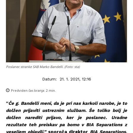
Poslanec stranke SAB Marko Bandelli. (Foto: sta)
Datum:
21. 1. 2021, 12:16
Predviden čas branja:
2
min.
“
Če g. Bandelli meni, da je pri nas karkoli narobe, je to
dolžen prijaviti ustreznim službam. Še toliko bolj je
dolžen narediti prijavo, ker je poslanec. Uradne
rezultate teh preiskav pa bomo v BIA Separations z
veseljem objavili,”
sporoča
direktor
BIA Separations
,