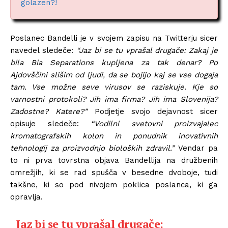
golazen?!
Poslanec Bandelli je v svojem zapisu na Twitterju sicer
navedel sledeče:
“Jaz bi se tu vprašal drugače: Zakaj je
bila Bia Separations kupljena za tak denar? Po
Ajdovščini slišim od ljudi, da se bojijo kaj se vse dogaja
tam. Vse možne seve virusov se raziskuje. Kje so
varnostni protokoli? Jih ima firma? Jih ima Slovenija?
Zadostne? Katere?”
Podjetje svojo dejavnost sicer
opisuje sledeče:
“Vodilni svetovni proizvajalec
kromatografskih kolon in ponudnik inovativnih
tehnologij za proizvodnjo bioloških zdravil.”
Vendar pa
to ni prva tovrstna objava Bandellija na družbenih
omrežjih, ki se rad spušča v besedne dvoboje, tudi
takšne, ki so pod nivojem poklica poslanca, ki ga
opravlja.
Jaz bi se tu vprašal drugače: