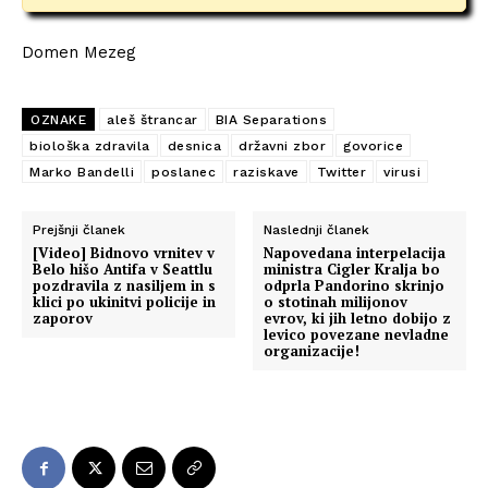
Domen Mezeg
OZNAKE
aleš štrancar
BIA Separations
biološka zdravila
desnica
državni zbor
govorice
Marko Bandelli
poslanec
raziskave
Twitter
virusi
Prejšnji članek
Naslednji članek
[Video] Bidnovo vrnitev v
Napovedana interpelacija
Belo hišo Antifa v Seattlu
ministra Cigler Kralja bo
pozdravila z nasiljem in s
odprla Pandorino skrinjo
klici po ukinitvi policije in
o stotinah milijonov
zaporov
evrov, ki jih letno dobijo z
levico povezane nevladne
organizacije!