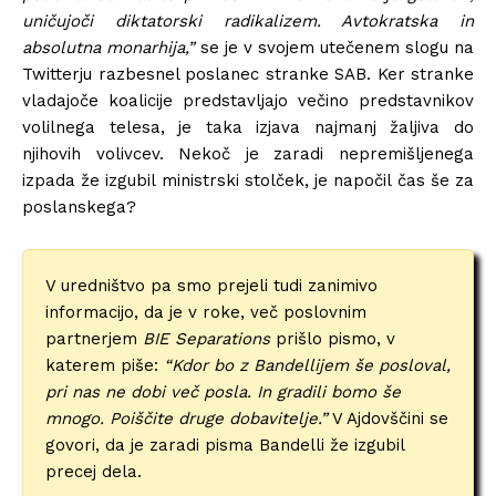
uničujoči diktatorski radikalizem. Avtokratska in
absolutna monarhija,”
se je v svojem utečenem slogu na
Twitterju razbesnel poslanec stranke SAB. Ker stranke
vladajoče koalicije predstavljajo večino predstavnikov
volilnega telesa, je taka izjava najmanj žaljiva do
njihovih volivcev. Nekoč je zaradi nepremišljenega
izpada že izgubil ministrski stolček, je napočil čas še za
poslanskega?
V uredništvo pa smo prejeli tudi zanimivo
informacijo, da je v roke, več poslovnim
partnerjem
BIE Separations
prišlo pismo, v
katerem piše:
“Kdor bo z Bandellijem še posloval,
pri nas ne dobi več posla. In gradili bomo še
mnogo. Poiščite druge dobavitelje.”
V Ajdovščini se
govori, da je zaradi pisma Bandelli že izgubil
precej dela.