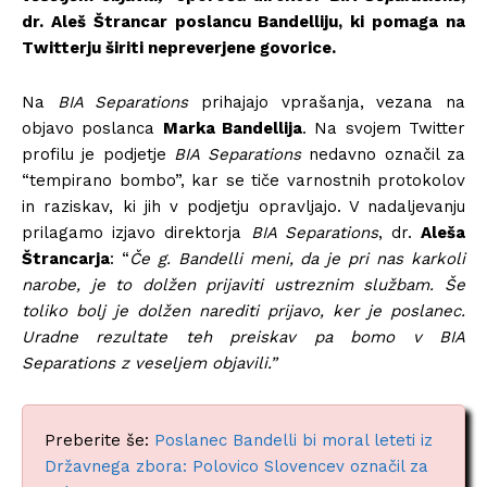
dr.
Aleš Štrancar poslancu Bandelliju, ki pomaga na
Twitterju širiti nepreverjene govorice.
Na
BIA Separations
prihajajo vprašanja, vezana na
objavo poslanca
Marka Bandellija
. Na svojem Twitter
profilu je podjetje
BIA Separations
nedavno označil za
“tempirano bombo”, kar se tiče varnostnih protokolov
in raziskav, ki jih v podjetju opravljajo.
V nadaljevanju
prilagamo izjavo direktorja
BIA Separations
, dr.
Aleša
Štrancarja
: “
Če g. Bandelli meni, da je pri nas karkoli
narobe, je to dolžen prijaviti ustreznim službam. Še
toliko bolj je dolžen narediti prijavo, ker je poslanec.
Uradne rezultate teh preiskav pa bomo v BIA
Separations z veseljem objavili.”
Preberite še:
Poslanec Bandelli bi moral leteti iz
Državnega zbora: Polovico Slovencev označil za