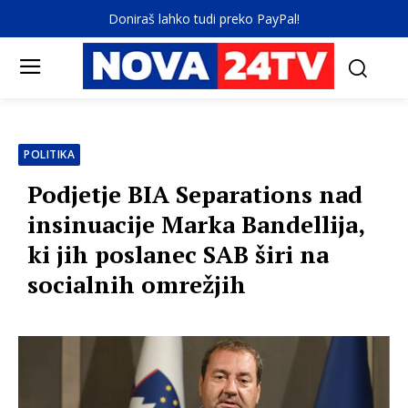
Doniraš lahko tudi preko PayPal!
POLITIKA
Podjetje BIA Separations nad
insinuacije Marka Bandellija,
ki jih poslanec SAB širi na
socialnih omrežjih