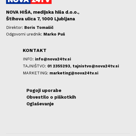
NOVA HIŠA, medijska hiša d.o.o.,
Štihova ulica 7, 1000 Ljubljana
Direktor:
Boris Tomašič
Odgovorni urednik:
Marko Puš
KONTAKT
INFO:
info@nova24tv.si
TAJNIŠTVO:
01 2355293,
tajnistvo@nova24tv.si
MARKETING:
marketing@nova24tv.si
Pogoji uporabe
Obvestilo o piškotkih
Oglaševanje