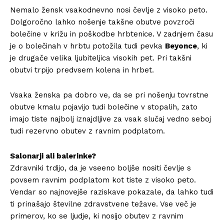
Nemalo žensk vsakodnevno nosi čevlje z visoko peto.
Dolgoročno lahko nošenje takšne obutve povzroči
bolečine v križu in poškodbe hrbtenice. V zadnjem času
je o bolečinah v hrbtu potožila tudi pevka
Beyonce
, ki
je drugače velika ljubiteljica visokih pet. Pri takšni
obutvi trpijo predvsem kolena in hrbet.
Vsaka ženska pa dobro ve, da se pri nošenju tovrstne
obutve kmalu pojavijo tudi bolečine v stopalih, zato
imajo tiste najbolj iznajdljive za vsak slučaj vedno seboj
tudi rezervno obutev z ravnim podplatom.
Salonarji ali balerinke?
Zdravniki trdijo, da je vseeno boljše nositi čevlje s
povsem ravnim podplatom kot tiste z visoko peto.
Vendar so najnovejše raziskave pokazale, da lahko tudi
ti prinašajo številne zdravstvene težave. Vse več je
primerov, ko se ljudje, ki nosijo obutev z ravnim