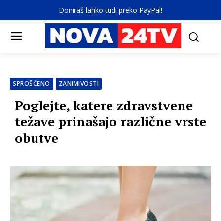
Doniraš lahko tudi preko PayPal!
SPROŠČENO
ZANIMIVOSTI
Poglejte, katere zdravstvene
težave prinašajo različne vrste
obutve