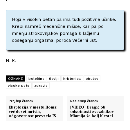
Hoja v visokih petah pa ima tudi pozitivne učinke.
Krepi namreč medenične mišice, kar pa po
mnenju strokovnjakov pomaga k lažjemu
doseganju orgazma, poroča Večerni list.
N. K.
OZNAKE
bolečine
čevlji
hrbtenica
obutev
visoke pete
zdravje
Prejšnji članek
Naslednji članek
Eksplozija v mestu Homs:
[VIDEO] Dragić ob
več deset mrtvih,
odsotnosti zvezdnikov
odgovornost prevzela IS
Miamija še bolj blestel