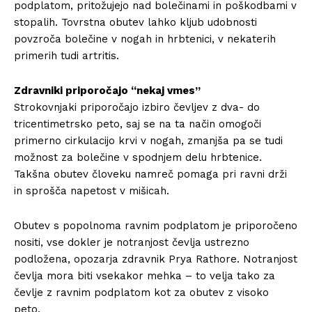
podplatom, pritožujejo nad bolečinami in poškodbami v
stopalih. Tovrstna obutev lahko kljub udobnosti
povzroča bolečine v nogah in hrbtenici, v nekaterih
primerih tudi artritis.
Zdravniki priporočajo “nekaj vmes”
Strokovnjaki priporočajo izbiro čevljev z dva- do
tricentimetrsko peto, saj se na ta način omogoči
primerno cirkulacijo krvi v nogah, zmanjša pa se tudi
možnost za bolečine v spodnjem delu hrbtenice.
Takšna obutev človeku namreč pomaga pri ravni drži
in sprošča napetost v mišicah.
Obutev s popolnoma ravnim podplatom je priporočeno
nositi, vse dokler je notranjost čevlja ustrezno
podložena, opozarja zdravnik Prya Rathore. Notranjost
čevlja mora biti vsekakor mehka – to velja tako za
čevlje z ravnim podplatom kot za obutev z visoko
peto.