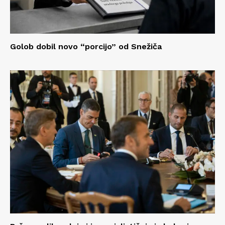
Golob dobil novo “porcijo” od Snežiča