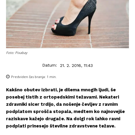
Foto: Pixabay
Datum:
21. 2. 2016, 11:43
Predviden čas branja:
1
min.
Kakšno obutev izbrati, je dilema mnogih ljudi, še
posebej tistih z ortopedskimi težavami. Nekateri
zdravniki sicer trdijo, da nošenje čevljev z ravnim
podplatom sprošča stopala, medtem ko najnovejše
raziskave kažejo drugače. Na dolgi rok lahko ravni
podplati prinesejo številne zdravstvene težave.