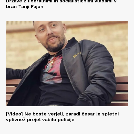
Države z liberalnimi in socialističnimi vladami v
bran Tanji Fajon
[Video] Ne boste verjeli, zaradi česar je spletni
vplivnež prejel vabilo policije