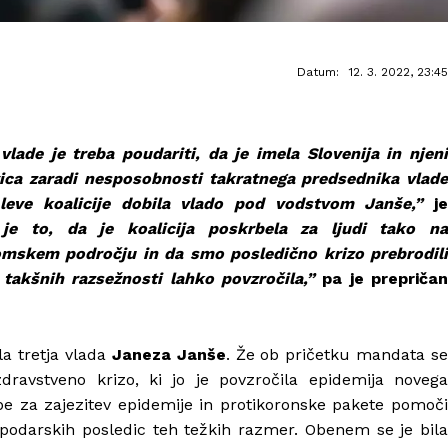
Datum:
12. 3. 2022, 23:45
vlade je treba poudariti, da je imela Slovenija in njeni
levica zaradi nesposobnosti takratnega predsednika vlade
leve koalicije dobila vlado pod vodstvom Janše,”
j
e to, da je koalicija poskrbela za ljudi tako n
mskem področju in da smo posledično krizo prebrodili
a takšnih razsežnosti lahko povzročila,”
pa je prepričan
la tretja vlada
Janeza Janše
. Že ob pričetku mandata se
zdravstveno krizo, ki jo je povzročila epidemija novega
epe za zajezitev epidemije in protikoronske pakete pomoči
spodarskih posledic teh težkih razmer. Obenem se je bila