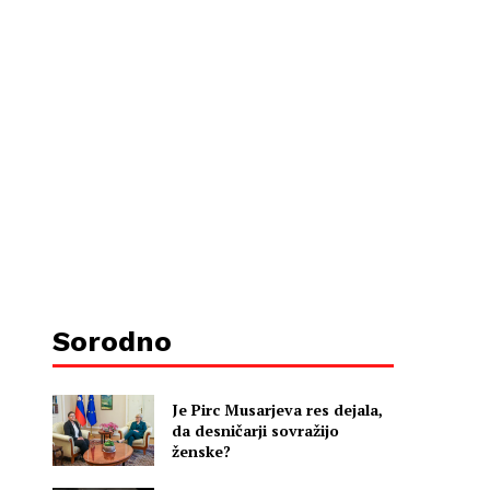
Sorodno
Je Pirc Musarjeva res dejala,
da desničarji sovražijo
ženske?