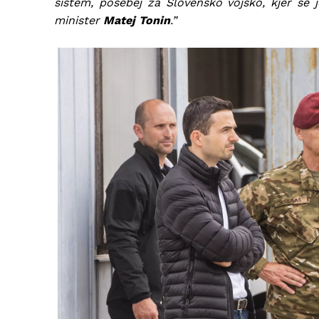
sistem, posebej za Slovensko vojsko, kjer se j
minister
Matej Tonin
.”