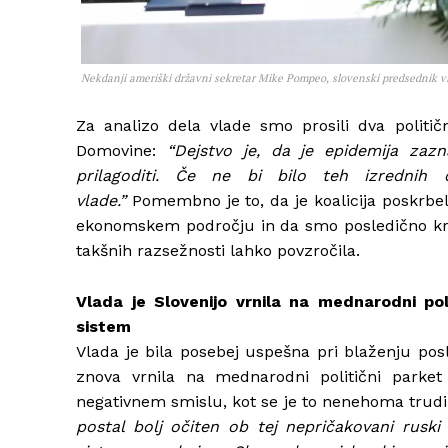
Nekdanji ameriški državni sekretar Mike Pompeo, slovenski predsednik vl
Za analizo dela vlade smo prosili dva politi
Domovine:
“Dejstvo je, da je epidemija zaz
prilagoditi. Če ne bi bilo teh izrednih o
vlade.”
Pomembno je to, da je koalicija poskrbe
ekonomskem področju in da smo posledično krizo 
takšnih razsežnosti lahko povzročila.
Vlada je Slovenijo vrnila na mednarodni pol
sistem
Vlada je bila posebej uspešna pri blaženju po
znova vrnila na mednarodni politični parket
negativnem smislu, kot se je to nenehoma trudil
postal bolj očiten ob tej nepričakovani ruski