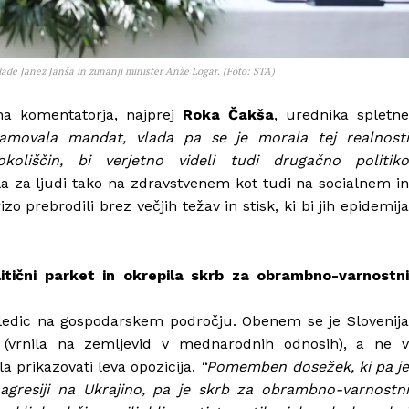
ade Janez Janša in zunanji minister Anže Logar. (Foto: STA)
čna komentatorja, najprej
Roka Čakša
, urednika spletn
namovala mandat, vlada pa se je morala tej realnost
koliščin, bi verjetno videli tudi drugačno politiko
la za ljudi tako na zdravstvenem kot tudi na socialnem i
prebrodili brez večjih težav in stisk, ki bi jih epidemija
itični parket in okrepila skrb za obrambno-varnostni
sledic na gospodarskem področju. Obenem se je Slovenija
 (vrnila na zemljevid v mednarodnih odnosih), a ne v
a prikazovati leva opozicija.
“Pomemben dosežek, ki pa j
 agresiji na Ukrajino, pa je skrb za obrambno-varnostni