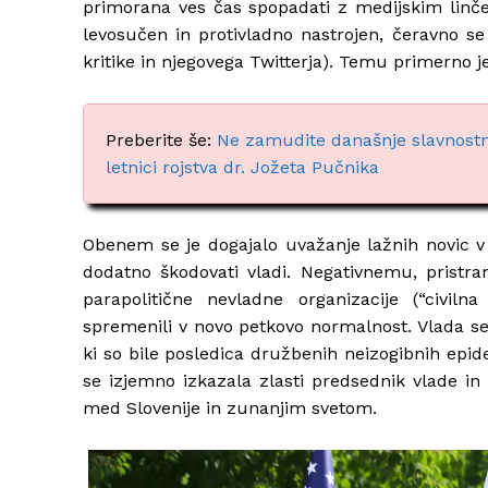
primorana ves čas spopadati z medijskim linč
levosučen in protivladno nastrojen, čeravno se
kritike in njegovega Twitterja). Temu primerno je
Preberite še:
Ne zamudite današnje slavnostn
letnici rojstva dr. Jožeta Pučnika
Obenem se je dogajalo uvažanje lažnih novic v t
dodatno škodovati vladi. Negativnemu, pristr
parapolitične nevladne organizacije (“civiln
spremenili v novo petkovo normalnost. Vlada se
ki so bile posledica družbenih neizogibnih epi
se izjemno izkazala zlasti predsednik vlade in
med Slovenije in zunanjim svetom.