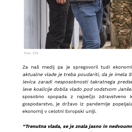
Foto: STA
Za naš medij pa je spregovoril tudi ekonom
aktualne vlade je treba poudariti, da je imela Sl
levica zaradi nesposobnosti takratnega pred
leve koalicije dobila vlado pod vodstvom Janše.
sposobno spopada z največjo zdravstveno k
gospodarstvo, je državo iz pandemije popelja
ekonomij v celotni Evropski uniji.
“Trenutna vlada, se je znala jasno in nedvoumn