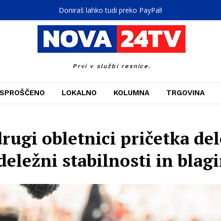
Doniraš lahko tudi preko PayPal!
Prvi v službi resnice.
SPROŠČENO
LOKALNO
KOLUMNA
TRGOVINA
 drugi obletnici pričetka d
eležni stabilnosti in blagi