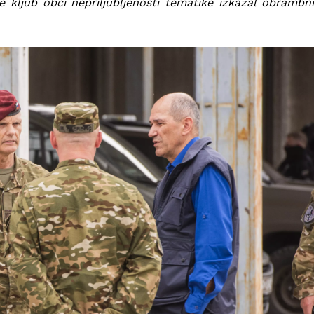
e kljub obči nepriljubljenosti tematike izkazal obrambni