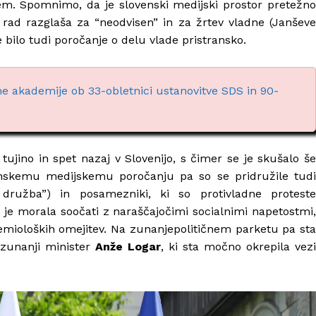
em. Spomnimo, da je slovenski medijski prostor pretežno
 rad razglaša za “neodvisen” in za žrtev vladne (Janševe
 bilo tudi poročanje o delu vlade pristransko.
e akademije ob 33-obletnici ustanovitve SDS in 90-
ujino in spet nazaj v Slovenijo, s čimer se je skušalo še
anskemu medijskemu poročanju pa so se pridružile tudi
a družba”) in posamezniki, ki so protivladne proteste
 je morala soočati z naraščajočimi socialnimi napetostmi,
demioloških omejitev. Na zunanjepolitičnem parketu pa sta
 zunanji minister
Anže Logar
, ki sta močno okrepila vezi