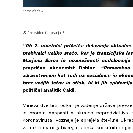
Foto: Vlada RS
Predviden čas branja:
3
min.
“Ob 2. obletnici pričetka delovanja aktualne 
prebivalci veliko srečo, ker je tranzicijska 
Marjana Šarca in nezmožnosti sodelovanja 
prepričan ekonomist Bohinc.
“Pomembno j
zdravstvenem kot tudi na socialnem in ekono
brez večjih težav in stisk, ki bi jih epidemij
politični analitik Čakš.
Mineva dve leti, odkar je vodenje države prevze
je morala spopasti s skrajno nepredvidljivo 
koronavirusa. Pozneje je sprejela številne ukr
za omilitev negativnega učinka socialnih in go