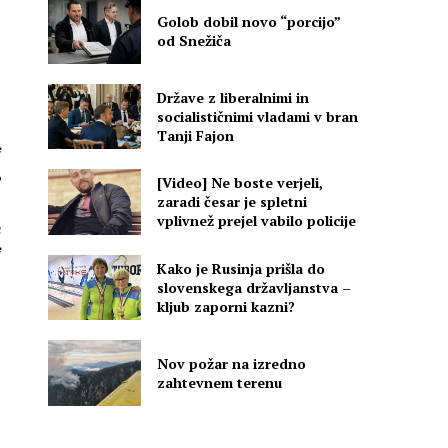
Golob dobil novo “porcijo”
od Snežiča
Države z liberalnimi in
socialističnimi vladami v bran
Tanji Fajon
[Video] Ne boste verjeli,
zaradi česar je spletni
e
vplivnež prejel vabilo policije
a
Kako je Rusinja prišla do
slovenskega državljanstva –
kljub zaporni kazni?
Nov požar na izredno
zahtevnem terenu