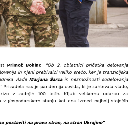
ist
Primož Bohinc
:
“Ob 2. obletnici pričetka delovanj
ovenija in njeni prebivalci veliko srečo, ker je tranzicijska
sednika vlade
Marjana Šarca
in nezmožnosti sodelovanj
”
Prizadela nas je pandemija covida, ki je zahtevala vlado,
rizo v zadnjih 100 letih. Kljub velikemu udarcu za
la v gospodarskem stanju kot ena izmed najbolj stoječih
o postaviti na pravo stran, na stran Ukrajine”