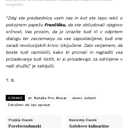
Groegl/STA)
“Zdaj ste predsednica vseh nas in kot ste lepo rekli o
pokojnem papežu
Frančišku,
da ste občudovali njegovo
srčnost, Vas prosim, da jo izrazite tudi Vi v odprtem
dialogu ter zavzemanju za vse zapostavljene, tudi one
zaradi revolucijskih krivic izključene. Zato verjamem, da
boste tudi razmislili, kako bi priznali in nagradili vsa
prizadevanja tudi tistih, ki si prizadevajo za odrinjene v
naši družbi
,” je zaključil.
T. B.
OZNAKE
dr. Nataša Pirc Musar
Janez Juhant
Združeni ob lipi sprave
Prejšnji članek
Naslednji članek
Poreferendumski
Golobove kulinarične