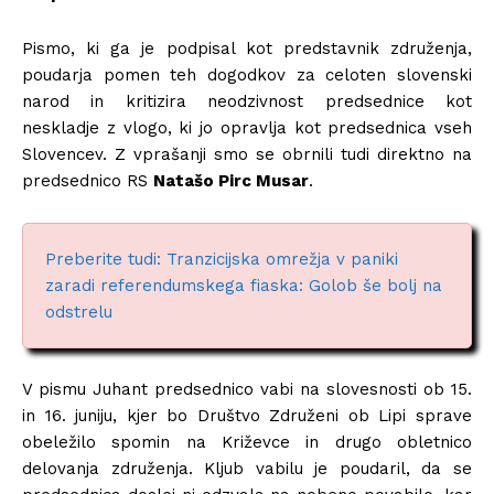
Pismo, ki ga je podpisal kot predstavnik združenja,
poudarja pomen teh dogodkov za celoten slovenski
narod in kritizira neodzivnost predsednice kot
neskladje z vlogo, ki jo opravlja kot predsednica vseh
Slovencev. Z vprašanji smo se obrnili tudi direktno na
predsednico RS
Natašo Pirc Musar
.
Preberite tudi: Tranzicijska omrežja v paniki
zaradi referendumskega fiaska: Golob še bolj na
odstrelu
V pismu Juhant predsednico vabi na slovesnosti ob 15.
in 16. juniju, kjer bo Društvo Združeni ob Lipi sprave
obeležilo spomin na Križevce in drugo obletnico
delovanja združenja. Kljub vabilu je poudaril, da se