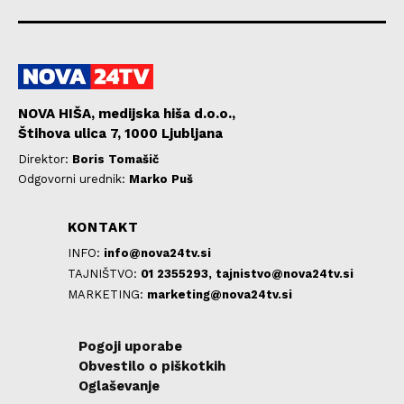
NOVA HIŠA, medijska hiša d.o.o.,
Štihova ulica 7, 1000 Ljubljana
Direktor:
Boris Tomašič
Odgovorni urednik:
Marko Puš
KONTAKT
INFO:
info@nova24tv.si
TAJNIŠTVO:
01 2355293,
tajnistvo@nova24tv.si
MARKETING:
marketing@nova24tv.si
Pogoji uporabe
Obvestilo o piškotkih
Oglaševanje