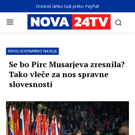
Doniraš lahko tudi preko PayPal!
REVOLUCIONARNO NASILJE
Se bo Pirc Musarjeva zresnila?
Tako vleče za nos spravne
slovesnosti