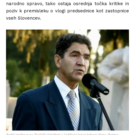
narodno spravo, tako ostaja osrednja točka kritike in
poziv k premisleku o vlogi predsednice kot zastopnice
vseh Slovencev.
Redni profesor na Teološki fakulteti v Ljubljani Janez Juhant (Foto: Domen