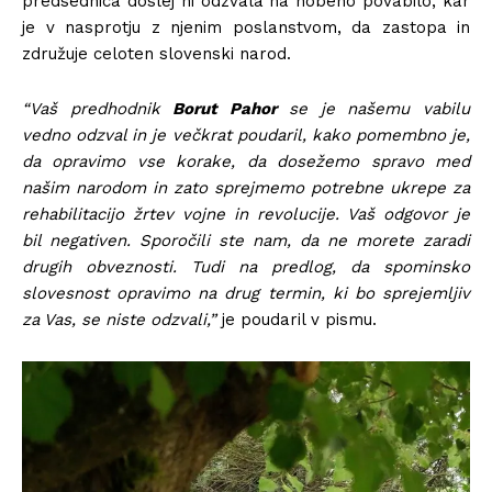
predsednica doslej ni odzvala na nobeno povabilo, kar
je v nasprotju z njenim poslanstvom, da zastopa in
združuje celoten slovenski narod.
“Vaš predhodnik
Borut Pahor
se je našemu vabilu
vedno odzval in je večkrat poudaril, kako pomembno je,
da opravimo vse korake, da dosežemo spravo med
našim narodom in zato sprejmemo potrebne ukrepe za
rehabilitacijo žrtev vojne in revolucije. Vaš odgovor je
bil negativen. Sporočili ste nam, da ne morete zaradi
drugih obveznosti. Tudi na predlog, da spominsko
slovesnost opravimo na drug termin, ki bo sprejemljiv
za Vas, se niste odzvali,”
je poudaril v pismu.