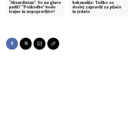
“Absurdistan”. So na glavo
bakanalije: Toliko so
padli? “Poškodbe” bodo
doslej zapravili za pijačo
trajne in nepopravljive!
in jedačo