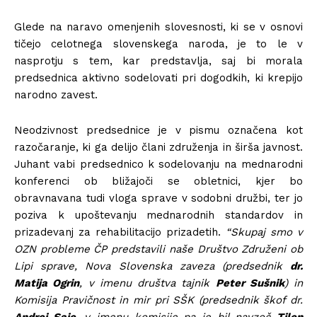
Glede na naravo omenjenih slovesnosti, ki se v osnovi
tičejo celotnega slovenskega naroda, je to le v
nasprotju s tem, kar predstavlja, saj bi morala
predsednica aktivno sodelovati pri dogodkih, ki krepijo
narodno zavest.
Neodzivnost predsednice je v pismu označena kot
razočaranje, ki ga delijo člani združenja in širša javnost.
Juhant vabi predsednico k sodelovanju na mednarodni
konferenci ob bližajoči se obletnici, kjer bo
obravnavana tudi vloga sprave v sodobni družbi, ter jo
poziva k upoštevanju mednarodnih standardov in
prizadevanj za rehabilitacijo prizadetih.
“Skupaj smo v
OZN probleme ČP predstavili naše Društvo Združeni ob
Lipi sprave, Nova Slovenska zaveza (predsednik
dr.
Matija Ogrin
, v imenu društva tajnik
Peter Sušnik
) in
Komisija Pravičnost in mir pri SŠK (predsednik škof dr.