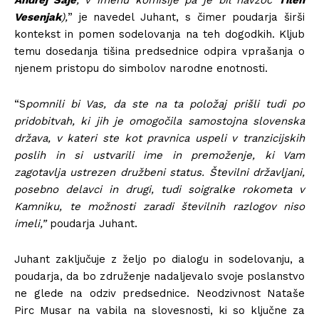
Andrej Saje
, v imenu komisije pa je bil navzoč
Tilen
Vesenjak
),
” je navedel Juhant, s čimer poudarja širši
kontekst in pomen sodelovanja na teh dogodkih. Kljub
temu dosedanja tišina predsednice odpira vprašanja o
njenem pristopu do simbolov narodne enotnosti.
“S
pomnili bi Vas, da ste na ta položaj prišli tudi po
pridobitvah, ki jih je omogočila samostojna slovenska
država, v kateri ste kot pravnica uspeli v tranzicijskih
poslih in si ustvarili ime in premoženje, ki Vam
zagotavlja ustrezen družbeni status. Številni državljani,
posebno delavci in drugi, tudi soigralke rokometa v
Kamniku, te možnosti zaradi številnih razlogov niso
imeli,”
poudarja Juhant.
Juhant zaključuje z željo po dialogu in sodelovanju, a
poudarja, da bo združenje nadaljevalo svoje poslanstvo
ne glede na odziv predsednice. Neodzivnost Nataše
Pirc Musar na vabila na slovesnosti, ki so ključne za