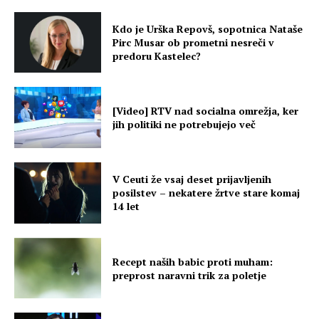
Kdo je Urška Repovš, sopotnica Nataše
Pirc Musar ob prometni nesreči v
predoru Kastelec?
[Video] RTV nad socialna omrežja, ker
jih politiki ne potrebujejo več
V Ceuti že vsaj deset prijavljenih
posilstev – nekatere žrtve stare komaj
14 let
Recept naših babic proti muham:
preprost naravni trik za poletje