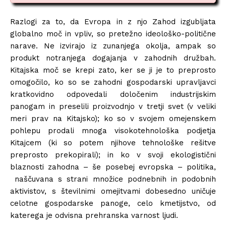
Razlogi za to, da Evropa in z njo Zahod izgubljata
globalno moč in vpliv, so pretežno ideološko-politične
narave. Ne izvirajo iz zunanjega okolja, ampak so
produkt notranjega dogajanja v zahodnih družbah.
Kitajska moč se krepi zato, ker se ji je to preprosto
omogočilo, ko so se zahodni gospodarski upravljavci
kratkovidno odpovedali določenim industrijskim
panogam in preselili proizvodnjo v tretji svet (v veliki
meri prav na Kitajsko); ko so v svojem omejenskem
pohlepu prodali mnoga visokotehnološka podjetja
Kitajcem (ki so potem njihove tehnološke rešitve
preprosto prekopirali); in ko v svoji ekologistični
blaznosti zahodna – še posebej evropska – politika,
naščuvana s strani množice podnebnih in podobnih
aktivistov, s številnimi omejitvami dobesedno uničuje
celotne gospodarske panoge, celo kmetijstvo, od
katerega je odvisna prehranska varnost ljudi.