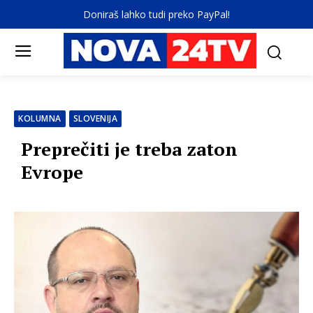
Doniraš lahko tudi preko PayPal!
KOLUMNA
SLOVENIJA
Preprečiti je treba zaton
Evrope