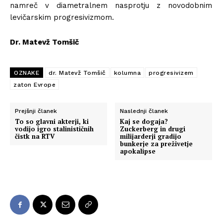
namreč v diametralnem nasprotju z novodobnim
levičarskim progresivizmom.
Dr. Matevž Tomšič
OZNAKE
dr. Matevž Tomšič
kolumna
progresivizem
zaton Evrope
Prejšnji članek
Naslednji članek
To so glavni akterji, ki
Kaj se dogaja?
vodijo igro stalinističnih
Zuckerberg in drugi
čistk na RTV
milijarderji gradijo
bunkerje za preživetje
apokalipse