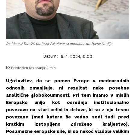
Dr. Matevž Tomšič, profesor Fakultete za uporabne družbene študije
Datum:
5. 1. 2024, 0:00
Predviden čas branja:
2
min.
Ugotovitev, da se pomen Evrope v mednarodnih
odnosih zmanjšuje, ni rezultat neke posebne
analitične globokoumnosti. Pri tem imamo v mislih
Evropsko unijo kot osrednjo institucionalno
povezavo na stari celini in države, ki so z njo tesno
povezane (med katere še vedno sodi tudi pred
kratkim izstopljeno Združeno kraljestvo).
Posamezne evropske sile, ki so nekoč vladale velikim