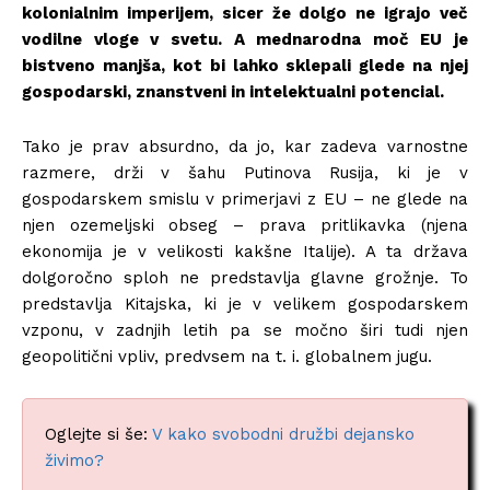
kolonialnim imperijem, sicer že dolgo ne igrajo več
vodilne vloge v svetu. A mednarodna moč EU je
bistveno manjša, kot bi lahko sklepali glede na njej
gospodarski, znanstveni in intelektualni potencial.
Tako je prav absurdno, da jo, kar zadeva varnostne
razmere, drži v šahu Putinova Rusija, ki je v
gospodarskem smislu v primerjavi z EU – ne glede na
njen ozemeljski obseg – prava pritlikavka (njena
ekonomija je v velikosti kakšne Italije). A ta država
dolgoročno sploh ne predstavlja glavne grožnje. To
predstavlja Kitajska, ki je v velikem gospodarskem
vzponu, v zadnjih letih pa se močno širi tudi njen
geopolitični vpliv, predvsem na t. i. globalnem jugu.
Oglejte si še:
V kako svobodni družbi dejansko
živimo?