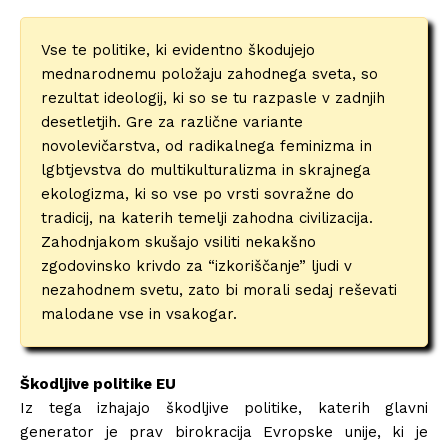
Vse te politike, ki evidentno škodujejo
mednarodnemu položaju zahodnega sveta, so
rezultat ideologij, ki so se tu razpasle v zadnjih
desetletjih. Gre za različne variante
novolevičarstva, od radikalnega feminizma in
lgbtjevstva do multikulturalizma in skrajnega
ekologizma, ki so vse po vrsti sovražne do
tradicij, na katerih temelji zahodna civilizacija.
Zahodnjakom skušajo vsiliti nekakšno
zgodovinsko krivdo za “izkoriščanje” ljudi v
nezahodnem svetu, zato bi morali sedaj reševati
malodane vse in vsakogar.
Škodljive politike EU
Iz tega izhajajo škodljive politike, katerih glavni
generator je prav birokracija Evropske unije, ki je