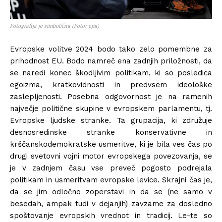
Fotografija je simbolična (Foto: epa)
Evropske volitve 2024 bodo tako zelo pomembne za
prihodnost EU. Bodo namreč ena zadnjih priložnosti, da
se naredi konec škodljivim politikam, ki so posledica
egoizma, kratkovidnosti in predvsem ideološke
zaslepljenosti. Posebna odgovornost je na ramenih
največje politične skupine v evropskem parlamentu, tj.
Evropske ljudske stranke. Ta grupacija, ki združuje
desnosredinske stranke konservativne in
krščanskodemokratske usmeritve, ki je bila ves čas po
drugi svetovni vojni motor evropskega povezovanja, se
je v zadnjem času vse preveč pogosto podrejala
politikam in usmeritvam evropske levice. Skrajni čas je,
da se jim odločno zoperstavi in da se (ne samo v
besedah, ampak tudi v dejanjih) zavzame za dosledno
spoštovanje evropskih vrednot in tradicij. Le-te so