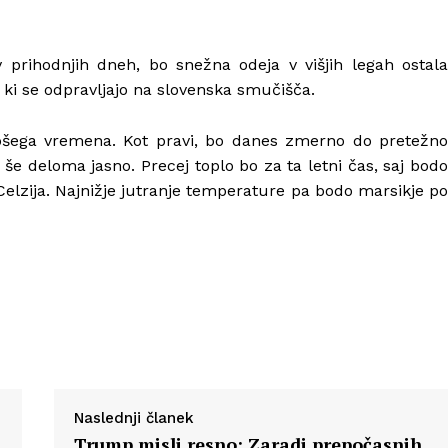
v prihodnjih dneh, bo snežna odeja v višjih legah ostala
ki se odpravljajo na slovenska smučišča.
pšega vremena. Kot pravi, bo danes zmerno do pretežno
 še deloma jasno. Precej toplo bo za ta letni čas, saj bodo
Celzija. Najnižje jutranje temperature pa bodo marsikje po
Naslednji članek
Trump misli resno: Zaradi prepočasnih