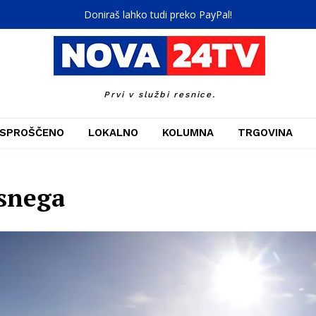
Doniraš lahko tudi preko PayPal!
Prvi v službi resnice.
SPROŠČENO
LOKALNO
KOLUMNA
TRGOVINA
 snega