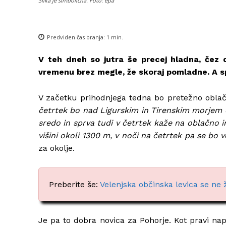
Slika je simbolična. Foto: epa
Predviden čas branja:
1
min.
V teh dneh so jutra še precej hladna, čez 
vremenu brez megle, že skoraj pomladne. A sp
V začetku prihodnjega tedna bo pretežno obla
četrtek bo nad Ligurskim in Tirenskim morjem c
sredo in sprva tudi v četrtek kaže na oblačno
višini okoli 1300 m, v noči na četrtek pa se bo 
za okolje.
Preberite še:
Velenjska občinska levica se ne 
Je pa to dobra novica za Pohorje. Kot pravi na