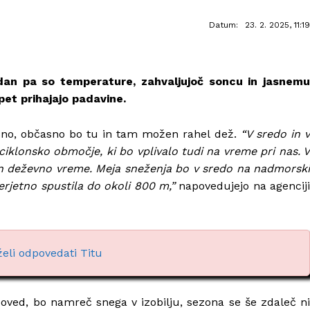
Datum:
23. 2. 2025, 11:19
dan pa so temperature, zahvaljujoč soncu in jasnemu
et prihajajo padavine.
čno, občasno bo tu in tam možen rahel dež.
“V sredo in 
iklonsko območje, ki bo vplivalo tudi na vreme pri nas. V
 in deževno vreme. Meja sneženja bo v sredo na nadmorski
verjetno spustila do okoli 800 m,”
napovedujejo na agencij
želi odpovedati Titu
poved, bo namreč snega v izobilju, sezona se še zdaleč ni