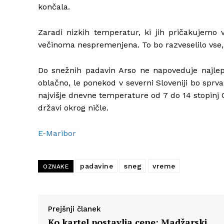
končala.
Zaradi nizkih temperatur, ki jih pričakujemo 
večinoma nespremenjena. To bo razveselilo vse, 
Do snežnih padavin Arso ne napoveduje najle
oblačno, le ponekod v severni Sloveniji bo sprva
najvišje dnevne temperature od 7 do 14 stopinj 
državi okrog ničle.
E-Maribor
padavine
sneg
vreme
OZNAKE
Prejšnji članek
Ko kartel postavlja cene: Madžarski