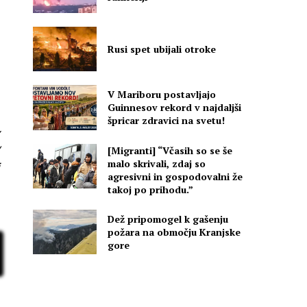
Rusi spet ubijali otroke
V Mariboru postavljajo
Guinnesov rekord v najdaljši
špricar zdravici na svetu!
v
[Migranti] “Včasih so se še
malo skrivali, zdaj so
agresivni in gospodovalni že
i
takoj po prihodu.”
Dež pripomogel k gašenju
požara na območju Kranjske
gore