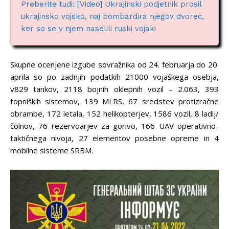
Preberite tudi: [Video] Ukrajinski podjetnik prosil
ukrajinsko vojsko, naj bombardira njegov dvorec,
ker so se v njem naselili ruski vojaki
Skupne ocenjene izgube sovražnika od 24. februarja do 20.
aprila so po zadnjih podatkih 21000 vojaškega osebja,
v829 tankov, 2118 bojnih oklepnih vozil – 2.063, 393
topniških sistemov, 139 MLRS, 67 sredstev protizračne
obrambe, 172 letala, 152 helikopterjev, 1586 vozil, 8 ladij/
čolnov, 76 rezervoarjev za gorivo, 166 UAV operativno-
taktičnega nivoja, 27 elementov posebne opreme in 4
mobilne sisteme SRBM.