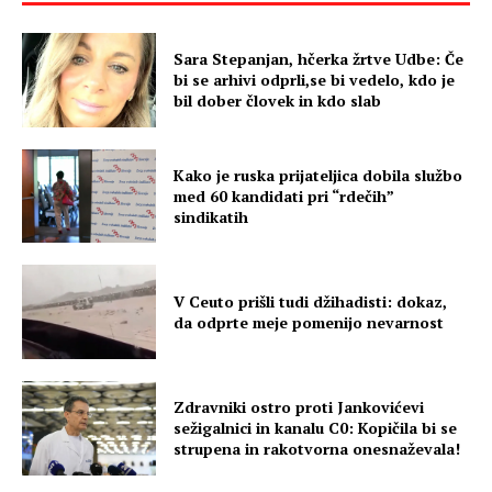
Sara Stepanjan, hčerka žrtve Udbe: Če
bi se arhivi odprli,se bi vedelo, kdo je
bil dober človek in kdo slab
Kako je ruska prijateljica dobila službo
med 60 kandidati pri “rdečih”
sindikatih
V Ceuto prišli tudi džihadisti: dokaz,
da odprte meje pomenijo nevarnost
Zdravniki ostro proti Jankovićevi
sežigalnici in kanalu C0: Kopičila bi se
strupena in rakotvorna onesnaževala!