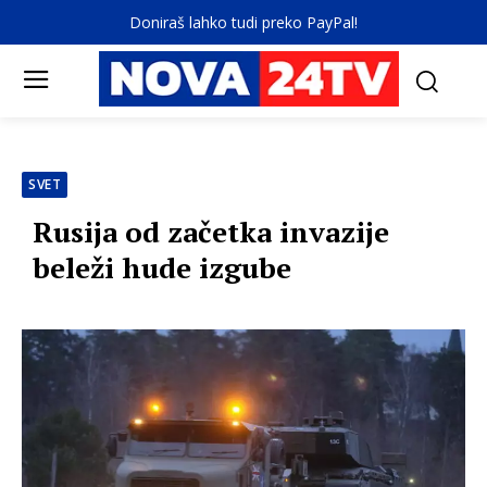
Doniraš lahko tudi preko PayPal!
SVET
Rusija od začetka invazije
beleži hude izgube