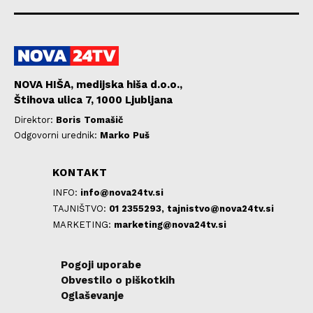
NOVA HIŠA, medijska hiša d.o.o.,
Štihova ulica 7, 1000 Ljubljana
Direktor:
Boris Tomašič
Odgovorni urednik:
Marko Puš
KONTAKT
INFO:
info@nova24tv.si
TAJNIŠTVO:
01 2355293,
tajnistvo@nova24tv.si
MARKETING:
marketing@nova24tv.si
Pogoji uporabe
Obvestilo o piškotkih
Oglaševanje