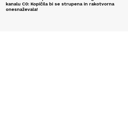
kanalu C0: Kopičila bi se strupena in rakotvorna
onesnaževala!