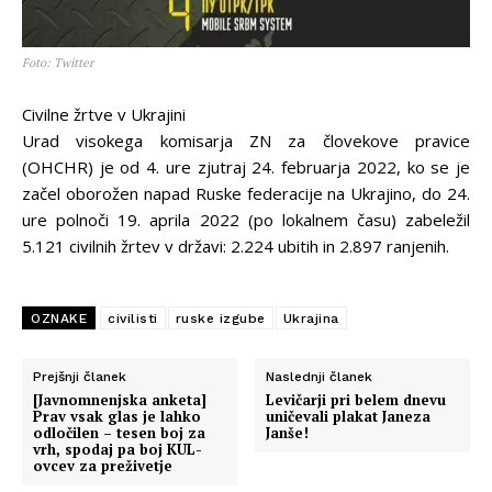
Foto: Twitter
Civilne žrtve v Ukrajini
Urad visokega komisarja ZN za človekove pravice
(OHCHR) je od 4. ure zjutraj 24. februarja 2022, ko se je
začel oborožen napad Ruske federacije na Ukrajino, do 24.
ure polnoči 19. aprila 2022 (po lokalnem času) zabeležil
5.121 civilnih žrtev v državi: 2.224 ubitih in 2.897 ranjenih.
OZNAKE
civilisti
ruske izgube
Ukrajina
Prejšnji članek
Naslednji članek
[Javnomnenjska anketa]
Levičarji pri belem dnevu
Prav vsak glas je lahko
uničevali plakat Janeza
odločilen – tesen boj za
Janše!
vrh, spodaj pa boj KUL-
ovcev za preživetje