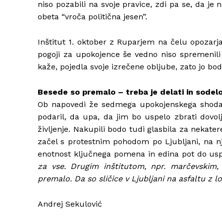
niso pozabili na svoje pravice, zdi pa se, da je
obeta “vroča politična jesen”.
Inštitut 1. oktober z Ruparjem na čelu opozarja
pogoji za upokojence še vedno niso spremenili i
kaže, pojedla svoje izrečene obljube, zato jo bo
Besede so premalo – treba je delati in sodelo
Ob napovedi že sedmega upokojenskega shoda 
podaril, da upa, da jim bo uspelo zbrati dovolj
življenje. Nakupili bodo tudi glasbila za nekate
začel s protestnim pohodom po Ljubljani, na nj
enotnost ključnega pomena in edina pot do usp
za vse. Drugim inštitutom, npr. marčevskim, ž
premalo. Da so sličice v Ljubljani na asfaltu z l
Andrej Sekulović