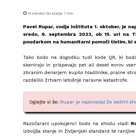
Predviden čas branja:
1
min.
Pavel Rupar, vodja Inštituta 1. oktober, je n
sredo, 6. septembra 2023, ob 15. uri na T
poudarkom na humanitarni pomoči tistim, ki s
Tako bodo na dogodku tudi kode QR, ki bodo
skenirajo in prispevajo pet ali deset evrov v
zbranim denarjem kupilo hladilnike, pralne stro
razdelilo žrtvam letošnje naravne katastrofe.
Oglejte si še:
Rupar je napovedal že sedmi sho
Razočarani upokojenci bodo na shodu vladi
R
izboljša stanje in življenjski standard te ranlj