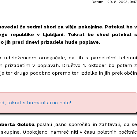
Datum:
29. 8. 2023, 9:47
apovedal že sedmi shod za višje pokojnine. Potekal bo v
rgu republike v Ljubljani. Tokrat bo shod potekal s
o jih pred dnevi prizadele hude poplave.
 udeležencem omogočale, da jih s pametnimi telefoni
sem prizadetim v poplavah. Društvo 1. oktober bo potem z
je ter drugo podobno opremo ter izdelke in jih prek občin
d, tokrat s humanitarno noto!
oberta Goloba
poslali jasno sporočilo in zahtevali, da s
ive skupine. Upokojenci namreč niti v času poletnih počitnic