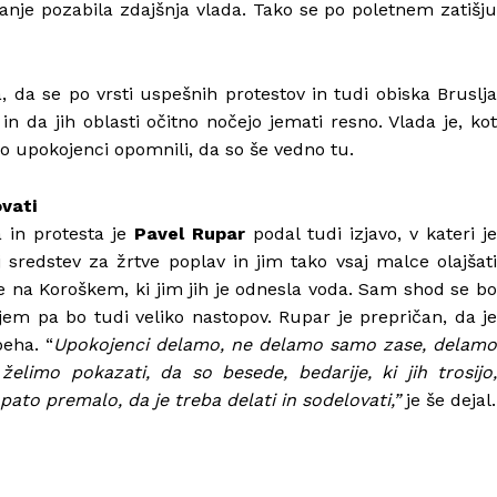
 nanje pozabila zdajšnja vlada. Tako se po poletnem zatišju
, da se po vrsti uspešnih protestov in tudi obiska Bruslja
n da jih oblasti očitno nočejo jemati resno. Vlada je, kot
do upokojenci opomnili, da so še vedno tu.
vati
in protesta je
Pavel Rupar
podal tudi izjavo, v kateri je
 sredstev za žrtve poplav in jim tako vsaj malce olajšati
re na Koroškem, ki jim jih je odnesla voda. Sam shod se bo
em pa bo tudi veliko nastopov. Rupar je prepričan, da je
eha. “
Upokojenci delamo, ne delamo samo zase, delam
elimo pokazati, da so besede, bedarije, ki jih trosijo,
opato premalo, da je treba delati in sodelovati,”
je še dejal.