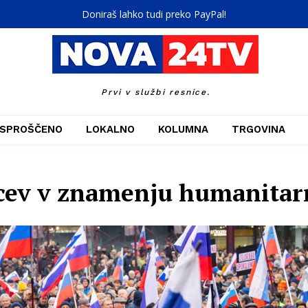
Doniraš lahko tudi preko PayPal!
Prvi v službi resnice.
SPROŠČENO
LOKALNO
KOLUMNA
TRGOVINA
cev v znamenju humanitar