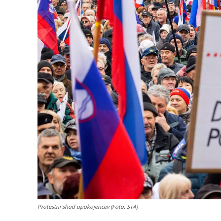
Protestni shod upokojencev (Foto: STA)