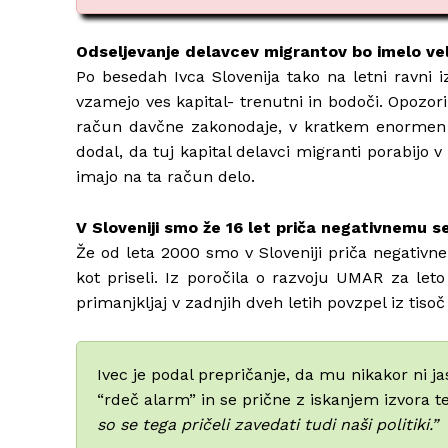
Odseljevanje delavcev migrantov bo imelo vel
Po besedah Ivca Slovenija tako na letni ravni i
vzamejo ves kapital- trenutni in bodoči. Opozori
račun davčne zakonodaje, v kratkem enormen vp
dodal, da tuj kapital delavci migranti porabijo v n
imajo na ta račun delo.
V Sloveniji smo že 16 let priča negativnemu s
Že od leta 2000 smo v Sloveniji priča negativne
kot priseli. Iz poročila o razvoju UMAR za leto
primanjkljaj v zadnjih dveh letih povzpel iz tisoč
Ivec je podal prepričanje, da mu nikakor ni ja
“rdeč alarm” in se prične z iskanjem izvora t
so se tega pričeli zavedati tudi naši politiki.”