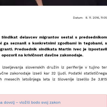
Datum:
8. 11. 2016, 11:05
 Sindikat delavcev migrantov sestal s predsednikom
 ga seznanil s konkretnimi zgodbami in tegobami, s
ranti. Predsednik sindikata Martin Ivec je izpostavil
n opozoril na krivičnost davčne zakonodaje.
zseljevanja slovenskih družin iz periferije v tujino ter
čne zakonodaje izseli kar 32 ljudi. Podatki statističnega
h mesecih letošnjega leta iz Slovenije izselilo že 3.815
 dovolj – vložili bodo svoj zakon