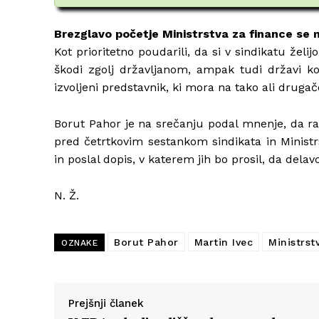
Brezglavo početje Ministrstva za finance se 
Kot prioritetno poudarili, da si v sindikatu želij
škodi zgolj državljanom, ampak tudi državi kot 
izvoljeni predstavnik, ki mora na tako ali druga
Borut Pahor je na srečanju podal mnenje, da r
pred četrtkovim sestankom sindikata in Ministr
in poslal dopis, v katerem jih bo prosil, da del
N. Ž.
Borut Pahor
Martin Ivec
Ministrst
OZNAKE
Prejšnji članek