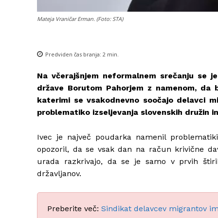
Mateja Vraničar Erman. (Foto: STA)
Predviden čas branja:
2
min.
Na včerajšnjem neformalnem srečanju se je
države Borutom Pahorjem z namenom, da bi
katerimi se vsakodnevno soočajo delavci mig
problematiko izseljevanja slovenskih družin i
Ivec je največ poudarka namenil problematiki i
opozoril, da se vsak dan na račun krivične dav
urada razkrivajo, da se je samo v prvih štiri
državljanov.
Preberite več:
Sindikat delavcev migrantov ima