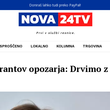
Doniraš lahko tudi preko PayPal!
Prvi v službi resnice.
SPROŠČENO
LOKALNO
KOLUMNA
TRGOVINA
rantov opozarja: Drvimo z 