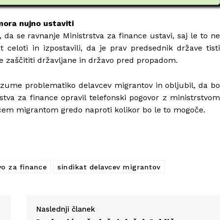
mora nujno ustaviti
o, da se ravnanje Ministrstva za finance ustavi, saj le to ne
celoti in izpostavili, da je prav predsednik države tisti
če zaščititi državljane in državo pred propadom.
azume problematiko delavcev migrantov in obljubil, da bo
stva za finance opravil telefonski pogovor z ministrstvom
avcem migrantom gredo naproti kolikor bo le to mogoče.
vo za finance
sindikat delavcev migrantov
Naslednji članek