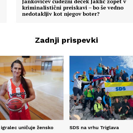
Jankovićev čudežni deček Jaklič zopet v
kriminalistični preiskavi – bo še vedno
nedotakljiv kot njegov boter?
Zadnji prispevki
 igralec uničuje žensko
SDS na vrhu Triglava