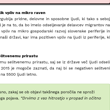
ik vpliv na mikro raven
zgublja pridne, delovne in sposobne ljudi, ki tako s seboj
l je na to, da bo imelo odseljevanje delavcev migrantov na
liv na mikro gospodarski razvoj slovenske periferije in
aši državi, kar ima pozitiven vpliv na ljudi iz periferije, ki
elitvenemu prirastu
mu selitvenemu prirastu, saj se iz države več ljudi odseli
 2015 je mogoče zaznati, da naj bi se negativen selitveni
 na 5500 ljudi letno.
sno, zakaj se ob objavi takšnega poročila ne sproži
ega pojava.
“Drvimo z vso hitrostjo v propad in očitno