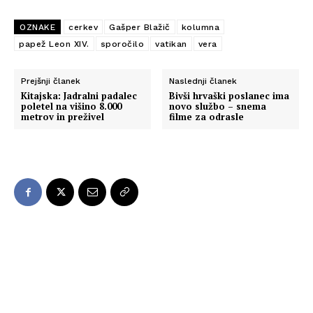
OZNAKE
cerkev
Gašper Blažič
kolumna
papež Leon XIV.
sporočilo
vatikan
vera
Prejšnji članek
Naslednji članek
Kitajska: Jadralni padalec
Bivši hrvaški poslanec ima
poletel na višino 8.000
novo službo – snema
metrov in preživel
filme za odrasle