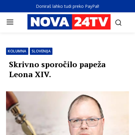
Doniraš lahko tudi preko PayPal!
KOLUMNA
SLOVENIJA
Skrivno sporočilo papeža
Leona XIV.