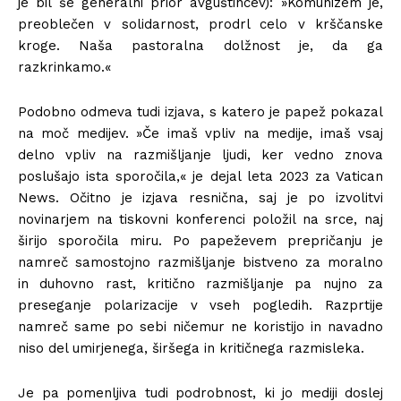
je bil še generalni prior avguštincev): »Komunizem je,
preoblečen v solidarnost, prodrl celo v krščanske
kroge. Naša pastoralna dolžnost je, da ga
razkrinkamo.«
Podobno odmeva tudi izjava, s katero je papež pokazal
na moč medijev. »Če imaš vpliv na medije, imaš vsaj
delno vpliv na razmišljanje ljudi, ker vedno znova
poslušajo ista sporočila,« je dejal leta 2023 za Vatican
News. Očitno je izjava resnična, saj je po izvolitvi
novinarjem na tiskovni konferenci položil na srce, naj
širijo sporočila miru. Po papeževem prepričanju je
namreč samostojno razmišljanje bistveno za moralno
in duhovno rast, kritično razmišljanje pa nujno za
preseganje polarizacije v vseh pogledih. Razprtije
namreč same po sebi ničemur ne koristijo in navadno
niso del umirjenega, širšega in kritičnega razmisleka.
Je pa pomenljiva tudi podrobnost, ki jo mediji doslej