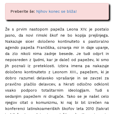
Preberite še:
Njihov konec se bliža!
Že s prvim nastopom papeža Leona XIV. je postalo
jasno, da novi rimski škof ne bo kopija prejšnjega.
Nakazuje sicer določeno kontinuiteto s pastoralno
agendo papeža Frančiška, oznanja mir in daje upanje,
da zlo nikoli nima zadnje besede. Je tudi odprt in
neposreden z ljudmi, kar je daleč od papežev, ki smo
jih poznali iz preteklosti. Izbira imena pa nakazuje
določeno kontinuiteto z Leonom XIII., papežem, ki je
dobro razumel delavsko vprašanje in se zavzel za
pravično plačilo delavcev, a hkrati odločno odklonil
vsako podporo totalitarnim ideologijam. Tudi s
sedanjim papežem ni drugače. Tako se je našel celo
njegov citat o komunizmu, ki naj bi bil izrečen na
konferenci latinskoameriških škofov leta 2010 (takrat