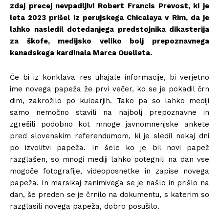
zdaj precej nevpadljivi Robert Francis Prevost, ki je
leta 2023 prišel iz perujskega Chicalaya v Rim, da je
lahko nasledil dotedanjega predstojnika dikasterija
za škofe, medijsko veliko bolj prepoznavnega
kanadskega kardinala Marca Ouelleta.
Če bi iz konklava res uhajale informacije, bi verjetno
ime novega papeža že prvi večer, ko se je pokadil črn
dim, zakrožilo po kuloarjih. Tako pa so lahko mediji
samo nemočno stavili na najbolj prepoznavne in
zgrešili podobno kot mnoge javnomnenjske ankete
pred slovenskim referendumom, ki je sledil nekaj dni
po izvolitvi papeža. In šele ko je bil novi papež
razglašen, so mnogi mediji lahko potegnili na dan vse
mogoče fotografije, videoposnetke in zapise novega
papeža. In marsikaj zanimivega se je našlo in prišlo na
dan, še preden se je črnilo na dokumentu, s katerim so
razglasili novega papeža, dobro posušilo.