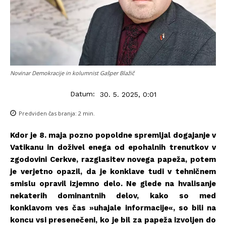
Novinar Demokracije in kolumnist Gašper Blažič
Datum:
30. 5. 2025, 0:01
Predviden čas branja:
2
min.
Kdor je 8. maja pozno popoldne spremljal dogajanje v
Vatikanu in doživel enega od epohalnih trenutkov v
zgodovini Cerkve, razglasitev novega papeža, potem
je verjetno opazil, da je konklave tudi v tehničnem
smislu opravil izjemno delo. Ne glede na hvalisanje
nekaterih dominantnih delov, kako so med
konklavom ves čas »uhajale informacije«, so bili na
koncu vsi presenečeni, ko je bil za papeža izvoljen do