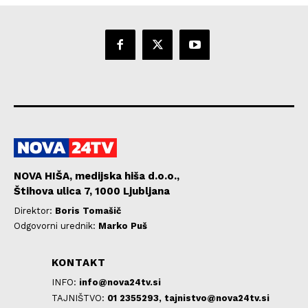
NOVA HIŠA, medijska hiša d.o.o.,
Štihova ulica 7, 1000 Ljubljana
Direktor:
Boris Tomašič
Odgovorni urednik:
Marko Puš
KONTAKT
INFO:
info@nova24tv.si
TAJNIŠTVO:
01 2355293,
tajnistvo@nova24tv.si