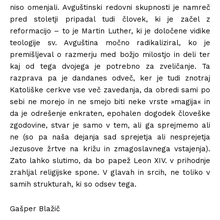
niso omenjali. Avguštinski redovni skupnosti je namreč
pred stoletji pripadal tudi človek, ki je začel z
reformacijo – to je Martin Luther, ki je določene vidike
teologije sv. Avguština močno radikaliziral, ko je
premišljeval o razmerju med božjo milostjo in deli ter
kaj od tega dvojega je potrebno za zveličanje. Ta
razprava pa je dandanes odveč, ker je tudi znotraj
Katoliške cerkve vse več zavedanja, da obredi sami po
sebi ne morejo in ne smejo biti neke vrste »magija« in
da je odrešenje enkraten, epohalen dogodek človeške
zgodovine, stvar je samo v tem, ali ga sprejmemo ali
ne (so pa naša dejanja sad sprejetja ali nesprejetja
Jezusove žrtve na križu in zmagoslavnega vstajenja).
Zato lahko slutimo, da bo papež Leon XIV. v prihodnje
zrahljal religijske spone. V glavah in srcih, ne toliko v
samih strukturah, ki so odsev tega.
Gašper Blažič