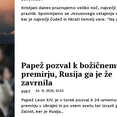
Kristjani danes praznujemo veliko noč, največji
praznik. Spominjamo se Jezusovega vstajenja 
kar je največji čudež in hkrati temelj vere. "Na z
Papež pozval k božične
premirju, Rusija ga je že
zavrnila
24. 12. 2025, 12:40
SVET
Papež Leon XIV. je v torek pozval k 24-urnem
premirju v Ukrajini in po vsem svetu ter izrazil
žalost, ker je Rusija...