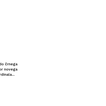
udo črnega
bor novega
inala...