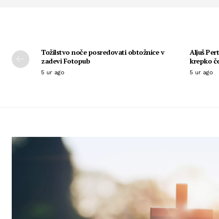
Tožilstvo noče posredovati obtožnice v
Aljuš Per
zadevi Fotopub
krepko če
5 ur ago
5 ur ago