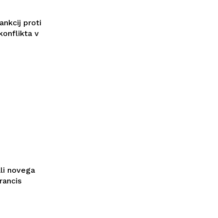
ankcij proti
konflikta v
ali novega
rancis