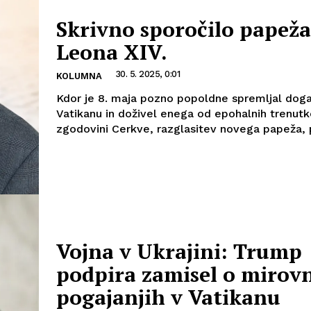
Skrivno sporočilo papeža
Leona XIV.
30. 5. 2025, 0:01
KOLUMNA
Kdor je 8. maja pozno popoldne spremljal doga
Vatikanu in doživel enega od epohalnih trenutk
zgodovini Cerkve, razglasitev novega papeža, 
Vojna v Ukrajini: Trump
podpira zamisel o mirov
pogajanjih v Vatikanu