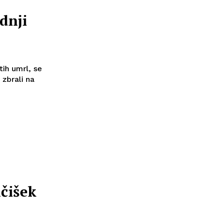
dnji
tih umrl, se
 zbrali na
čišek