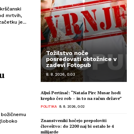
 krščanski
od mrtvih,
ačetku je...
Tožilstvo noče
posredovati obtožnice v
zadevi Fotopub
mu
8. 8. 2026, 0:03
Aljuš Pertinač: “Nataša Pirc Musar hodi
krepko čez rob – in to na račun države”
POLITIKA
8. 8. 2026, 0:02
u božičnemu
Znanstveniki hočejo prepoloviti
 globoko
človeštvo: do 2200 naj bi ostalo le 4
milijarde