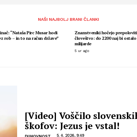
NAŠI NAJBOLJ BRANI ČLANKI
tinač: “Nataša Pirc Musar hodi
Znanstveniki hočejo prepolovit
z rob – in to na račun države”
človeštvo: do 2200 naj bi ostalo 
milijarde
5 ur ago
[Video] Voščilo slovenski
škofov: Jezus je vstal!
5. 4. 2026, 9:49
DUHOVNOST