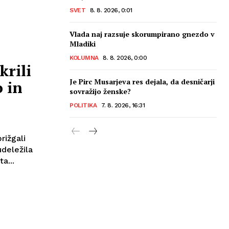
SVET
8. 8. 2026, 0:01
Vlada naj razsuje skorumpirano gnezdo v
Mladiki
KOLUMNA
8. 8. 2026, 0:00
krili
Je Pirc Musarjeva res dejala, da desničarji
 in
sovražijo ženske?
POLITIKA
7. 8. 2026, 16:31
rižgali
udeležila
a...