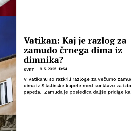
Vatikan: Kaj je razlog za
zamudo črnega dima iz
dimnika?
8. 5. 2025, 10:54
SVET
V Vatikanu so razkrili razloge za večurno zam
dima iz Sikstinske kapele med konklavo za iz
papeža. Zamuda je posledica daljše pridige kard