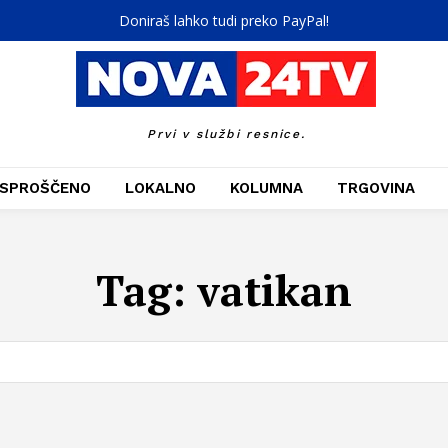
Doniraš lahko tudi preko PayPal!
Prvi v službi resnice.
SPROŠČENO
LOKALNO
KOLUMNA
TRGOVINA
Tag:
vatikan