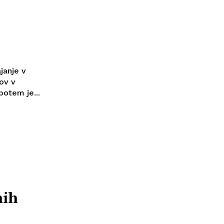
janje v
ov v
potem je...
nih