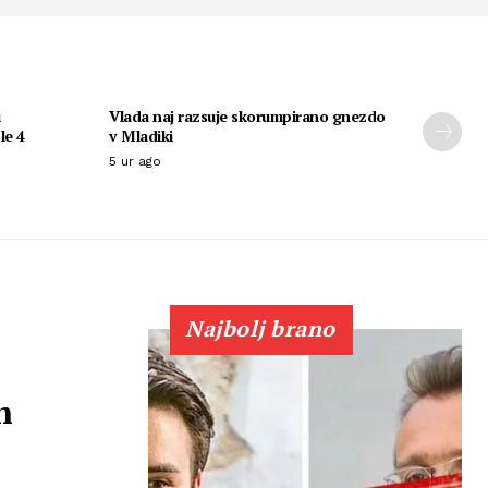
i
Vlada naj razsuje skorumpirano gnezdo
le 4
v Mladiki
5 ur ago
Najbolj brano
h