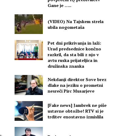
Gane je …..
(VIDEO) Na Tajskem strela
ubila nogometaša
Pet dni prikrivanja in laži:
Urad predsednice končno
razkril, da sta bili z njo v
avtu ruska prijateljica in
družinska znanka
Nekdanji direktor Sove brez
dlake na jeziku o prometni
nesreči Pirc Musarjeve
[Fake news] Jambrek ne piše
ustavne obtožbe! RTV si je
trditev enostavno izmislila