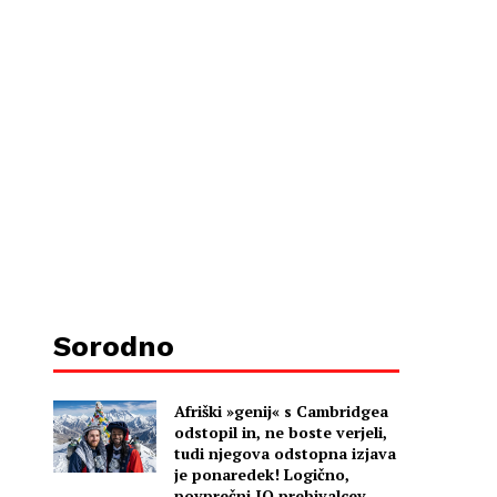
Sorodno
Afriški »genij« s Cambridgea
odstopil in, ne boste verjeli,
tudi njegova odstopna izjava
je ponaredek! Logično,
povprečni IQ prebivalcev