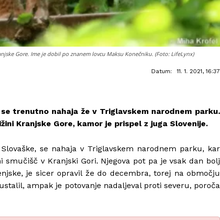
ranjske Gore. Ime je dobil po znanem lovcu Maksu Konečniku. (Foto: LifeLynx)
Datum:
11. 1. 2021, 16:37
ke, se trenutno nahaja že v Triglavskem narodnem parku.
ižini Kranjske Gore, kamor je prispel z juga Slovenije.
 s Slovaške, se nahaja v Triglavskem narodnem parku, kar
i smučišč v Kranjski Gori. Njegova pot pa je vsak dan bolj
enjske, je sicer opravil že do decembra, torej na območju
ustalil, ampak je potovanje nadaljeval proti severu, poroča