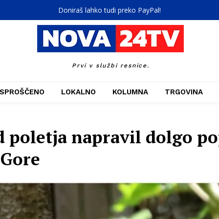
Doniraš lahko tudi preko PayPal!
Prvi v službi resnice.
SPROŠČENO
LOKALNO
KOLUMNA
TRGOVINA
od poletja napravil dolgo p
 Gore