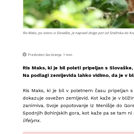
Ris Maks, po izvoru iz Slovaške, je napravil dolgo pot od Snežnika do K
Predviden čas branja:
1
min.
Ris Maks, ki je bil poleti pripeljan s Slovaš
Na podlagi zemljevida lahko vidimo, da je v bl
Ris Maks, ki je bil v poletnem času pripeljan
dokazuje osvežen zemljevid. Kot kaže je v bližin
zanimiva. Svoje popotovanje iz Menišije do Gor
Spodnjih Bohinjskih gora, kot kaže pa se tam ni 
lifelynx
.