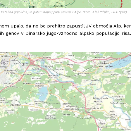
n Katalina (vijolična) in potem naprej proti severu v Alpe. (Foto: Aleš Pičulin, LIFE Lynx)
nem upajo, da ne bo prehitro zapustil JV območja Alp, ker
h genov v Dinarsko jugo-vzhodno alpsko populacijo risa.