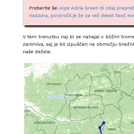
Preberite še:
Alpe Adria Green bi zdaj prepreč
nadzora, povzročil je že za več deset tisoč ev
V tem trenutku naj bi se nahajal v bližini trome
zanimiva, saj je bil izpuščen na območju Snežni
naše dežele.