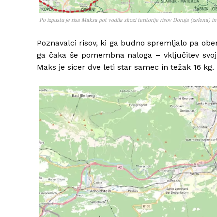
Po izpustu je risa Maksa pot vodila skozi teritorije risov Doruja (zelena) i
Poznavalci risov, ki ga budno spremljalo pa obe
ga čaka še pomembna naloga – vključitev svoji
Maks je sicer dve leti star samec in težak 16 kg.