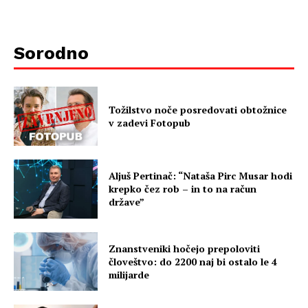
Sorodno
Tožilstvo noče posredovati obtožnice
v zadevi Fotopub
Aljuš Pertinač: “Nataša Pirc Musar hodi
krepko čez rob – in to na račun
države”
Znanstveniki hočejo prepoloviti
človeštvo: do 2200 naj bi ostalo le 4
milijarde