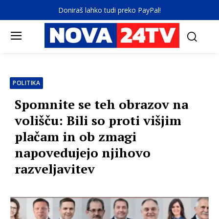
Doniraš lahko tudi preko PayPal!
POLITIKA
Spomnite se teh obrazov na
volišču: Bili so proti višjim
plačam in ob zmagi
napovedujejo njihovo
razveljavitev