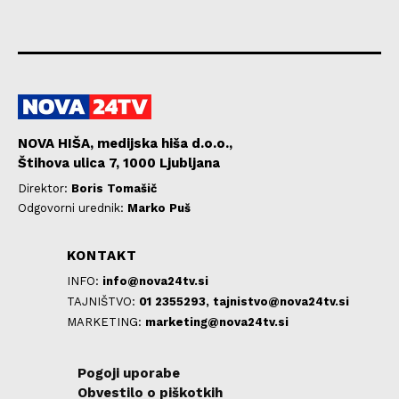
NOVA HIŠA, medijska hiša d.o.o.,
Štihova ulica 7, 1000 Ljubljana
Direktor:
Boris Tomašič
Odgovorni urednik:
Marko Puš
KONTAKT
INFO:
info@nova24tv.si
TAJNIŠTVO:
01 2355293,
tajnistvo@nova24tv.si
MARKETING:
marketing@nova24tv.si
Pogoji uporabe
Obvestilo o piškotkih