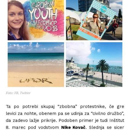
Foto: FB, Twitter
Ta po potrebi skupaj “zbobna” protestnike, če gre
levici za nohte, obenem pa se udinja za “civilno družbo”,
da zadevo lažje prikrije. Podoben primer je tudi Inštitut
8. marec pod vodstvom
Nike Kovač
. Slednja se sicer