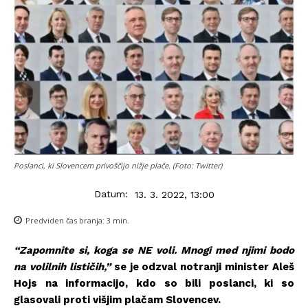
Poslanci, ki Slovencem privoščijo nižje plače. (Foto: Twitter)
Datum:
13. 3. 2022, 13:00
Predviden čas branja:
3
min.
“Zapomnite si, koga se NE voli. Mnogi med njimi bodo
na volilnih lističih,”
se je odzval notranji minister Aleš
Hojs na informacijo, kdo so bili poslanci, ki so
glasovali proti višjim plačam Slovencev.