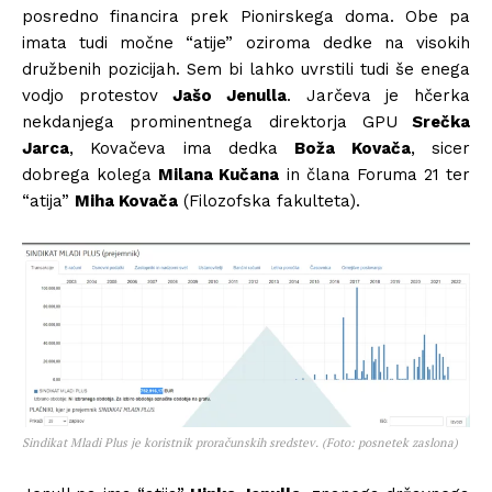
posredno financira prek Pionirskega doma. Obe pa
imata tudi močne “atije” oziroma dedke na visokih
družbenih pozicijah. Sem bi lahko uvrstili tudi še enega
vodjo protestov
Jašo Jenulla
. Jarčeva je hčerka
nekdanjega prominentnega direktorja GPU
Srečka
Jarca
, Kovačeva ima dedka
Boža Kovača
, sicer
dobrega kolega
Milana Kučana
in člana Foruma 21 ter
“atija”
Miha Kovača
(Filozofska fakulteta).
Sindikat Mladi Plus je koristnik proračunskih sredstev. (Foto: posnetek zaslona)