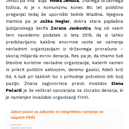
Jenull pa ima “atija”
Hinka Jenulla
, znanega državnega
tožilca, ki je v komunizmu konec 80. let politično
preganjal tedaj še uporniški tednik Mladina. Njegova
mamica pa je
Jožka Hegler
, dobra stara pajdašica
ljubljanskega šerifa
Zorana Jankovića
. Naj ob vsem
tem navedemo podatek iz leta 2019, da si lahko
predstavljamo kakšne enormne vsote se namenja
nevladnim organizacijam iz državnega proračuna –
skoraj milijarda evrov denarja. Res pa je, da imamo tudi
številne koristne nevladne organizacije, katerih namen
ni prikrit politični aktivizem, denimo gasilci, Rdeči križ
itd. A tudi pri takšnih bo v prihodnje potrebno biti bolj
pazljiv. Znana zagovornica pravic invalidov
Elena
Pečarič
je že večkrat opozarjala na zlorabo denarja, ki
je namenjen invalidski organizaciji FIHO.