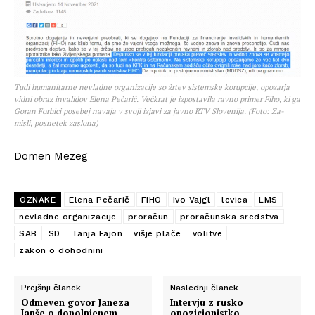
Tudi humanitarne nevladne organizacije so žrtev sistemske korupcije, opozarja
vidni obraz invalidov Elena Pečarič. Večkrat je izpostavila ravno primer Fiho, ki ga
Goran Forbici posebej navaja v svoji izjavi za javno RTV Slovenija. (Foto: Za-
misli, posnetek zaslona)
Domen Mezeg
OZNAKE
Elena Pečarič
FIHO
Ivo Vajgl
levica
LMS
nevladne organizacije
proračun
proračunska sredstva
SAB
SD
Tanja Fajon
višje plače
volitve
zakon o dohodnini
Prejšnji članek
Naslednji članek
Odmeven govor Janeza
Intervju z rusko
Janše o dopolnjenem
opozicionistko