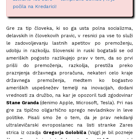
počila na Kredarici!
Gre za tip človeka, ki so ga usta polna socializma,
delavskih in človekovih pravic, v resnici pa vse to služi
le zadovoljevanju lastnih apetitov po premoženju,
udobju in razkošju. Slovenski in ruski bogataši se od
ameriških pogosto razlikujejo prav v tem, da so prvi
prišli do premoženja, razkošja, prestiža preko
praznjenja državnega proračuna, nekateri celo kraje
državnega premoženja, medtem ko bogastvo
ameriških uspešnežev temelji na inovacijah, dodani
vrednosti za družbo, na kar je opozoril tudi zgodovinar
Stane Granda
(denimo Apple, Microsoft, Tesla). Pri nas
gre za tipično oligarhično sprego nevladnikov in leve
politike. Pisali smo že o tem, da je prav nekdanji
ultralevičarski evroposlanec na listi stranke Zares
strica iz ozadja
Gregorja Golobiča
(Vajgl je bil pozneje