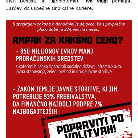
član Desusa) in jugodiplomat –
Ivo Vajgl
pomagal
Jarčevi do uspešne sindikalne kariere.