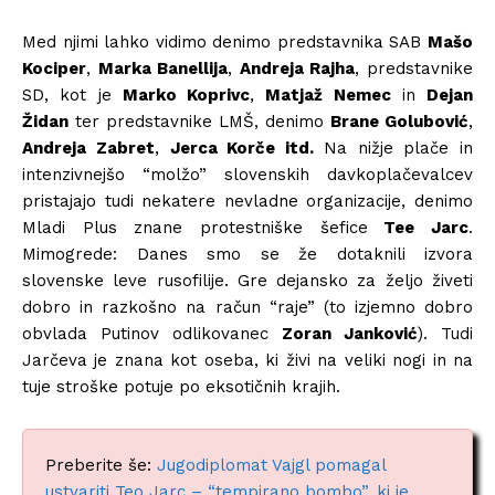
Med njimi lahko vidimo denimo predstavnika SAB
Mašo
Kociper
,
Marka Banellija
,
Andreja Rajha
, predstavnike
SD, kot je
Marko Koprivc
,
Matjaž Nemec
in
Dejan
Židan
ter predstavnike LMŠ, denimo
Brane Golubović
,
Andreja Zabret
,
Jerca Korče itd.
Na nižje plače in
intenzivnejšo “molžo” slovenskih davkoplačevalcev
pristajajo tudi nekatere nevladne organizacije, denimo
Mladi Plus znane protestniške šefice
Tee Jarc
.
Mimogrede: Danes smo se že dotaknili izvora
slovenske leve rusofilije. Gre dejansko za željo živeti
dobro in razkošno na račun “raje” (to izjemno dobro
obvlada Putinov odlikovanec
Zoran Janković
). Tudi
Jarčeva je znana kot oseba, ki živi na veliki nogi in na
tuje stroške potuje po eksotičnih krajih.
Preberite še:
Jugodiplomat Vajgl pomagal
ustvariti Teo Jarc – “tempirano bombo”, ki je