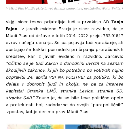
V Mladi Plus bi nižje plače in več denarja zanjre, torej nevladnike. (Foto: Twitter)
Vajgl sicer tesno prijateljuje tudi s prvakinjo SD
Tanjo
Fajon
. Iz javnih evidenc Erarja je sicer razvidno, da je
Mladi Plus od države v letih 2014–2022 prejel 752.916,17
evrov našega denarja. Se pa pojavlja tudi vprašanje, ali
obstajajo še kakšni posredniki pri črpanju proračunskih
sredstev, kar iz javnih evidenc ni razvidno. Jarčeva:
“Očitno se je tudi Zakon o dohodnini uvrstil na seznam
škodljivih zakonov, ki jih bo potrebno po volitvah nujno
popraviti! 24. aprila VSI NA VOLITVE! Za politiko, ki bo
delala v dobrobit ljudi in okolja, ne pa za interese
kapitala! Stranka LMŠ, stranka Levica, stranka SD,
stranka SAB.”
Znano je, da so bile leve politične opcije
v preteklosti bolj radodarne do svojih “parapolitičnih”
izpostav, kot je denimo prav Mladi Plus.