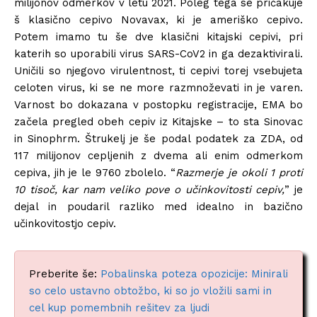
milijonov odmerkov v letu 2021. Poleg tega se pričakuje
š klasično cepivo Novavax, ki je ameriško cepivo.
Potem imamo tu še dve klasični kitajski cepivi, pri
katerih so uporabili virus SARS-CoV2 in ga dezaktivirali.
Uničili so njegovo virulentnost, ti cepivi torej vsebujeta
celoten virus, ki se ne more razmnoževati in je varen.
Varnost bo dokazana v postopku registracije, EMA bo
začela pregled obeh cepiv iz Kitajske – to sta Sinovac
in Sinophrm. Štrukelj je še podal podatek za ZDA, od
117 milijonov cepljenih z dvema ali enim odmerkom
cepiva, jih je le 9760 zbolelo. “
Razmerje je okoli 1 proti
10 tisoč, kar nam veliko pove o učinkovitosti cepiv,
” je
dejal in poudaril razliko med idealno in bazično
učinkovitostjo cepiv.
Preberite še:
Pobalinska poteza opozicije: Minirali
so celo ustavno obtožbo, ki so jo vložili sami in
cel kup pomembnih rešitev za ljudi