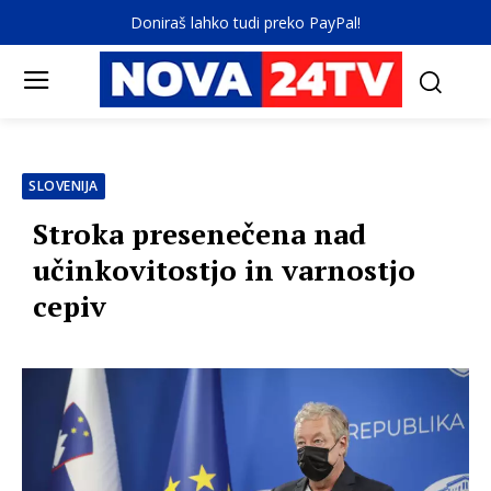
Doniraš lahko tudi preko PayPal!
SLOVENIJA
Stroka presenečena nad
učinkovitostjo in varnostjo
cepiv