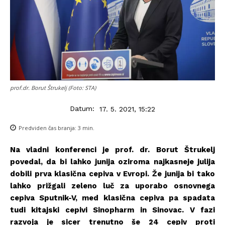
prof.dr. Borut Štrukelj (Foto: STA)
Datum:
17. 5. 2021, 15:22
Predviden čas branja:
3
min.
Na vladni konferenci je prof. dr. Borut Štrukelj
povedal, da bi lahko junija oziroma najkasneje julija
dobili prva klasična cepiva v Evropi. Že junija bi tako
lahko prižgali zeleno luč za uporabo osnovnega
cepiva Sputnik-V, med klasična cepiva pa spadata
tudi kitajski cepivi Sinopharm in Sinovac. V fazi
razvoja je sicer trenutno še 24 cepiv proti