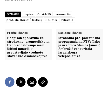
OZNAKE
cepiva
Covid-19
ivermectin
prof. dr. Borut Štrukelj
Sputnik
zdravila
Prejšnji članek
Naslednji članek
Podpisan sporazum za
Strahotna pro-palestinska
strokovno, promocijsko in
propaganda na RTV: Tako
tržno sodelovanje med
je urednica Manica Janežič
štirimi muzeji, ki
Ambrožič cenzurirala
predstavljajo vrednote
izraelskega
slovenske osamosvojitve
veleposlanika!