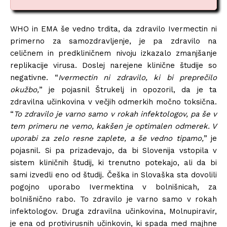
WHO in EMA še vedno trdita, da zdravilo Ivermectin ni
primerno za samozdravljenje, je pa zdravilo na
celičnem in predkliničnem nivoju izkazalo zmanjšanje
replikacije virusa. Doslej narejene klinične študije so
negativne. “
Ivermectin ni zdravilo, ki bi preprečilo
okužbo,
” je pojasnil Štrukelj in opozoril, da je ta
zdravilna učinkovina v večjih odmerkih močno toksična.
“
To zdravilo je varno samo v rokah infektologov, pa še v
tem primeru ne vemo, kakšen je optimalen odmerek. V
uporabi za zelo resne zaplete, a še vedno tipamo,
” je
pojasnil. Si pa prizadevajo, da bi Slovenija vstopila v
sistem kliničnih študij, ki trenutno potekajo, ali da bi
sami izvedli eno od študij. Češka in Slovaška sta dovolili
pogojno uporabo Ivermektina v bolnišnicah, za
bolnišnično rabo. To zdravilo je varno samo v rokah
infektologov. Druga zdravilna učinkovina, Molnupiravir,
je ena od protivirusnih učinkovin, ki spada med majhne