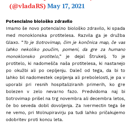
(@vladaRS)
May 17, 2021
Potencialno biološko zdravilo
Imamo še novo potencialno biološko zdravilo, ki spada
med monoklonska protitelesa. Razvila ga je družba
Glaxo. “
To je Sotrovimap, čim je končnica map, če vas
lahko nekoliko poučim, pomeni, da gre za humano
monoklonsko protitelo,
” je dejal Štrukelj. To je
protitelo, ki nadomešča naša protitelesa, ki nastanejo
po okužbi ali po cepljenju. Daleč od tega, da bi to
lahko bil nadomestek cepljenja ali prebolelosti, je pa v
uporabi pri resnih hospitaliziranih primerih, ko gre
bolezen v zelo nevarno fazo. Predvidoma naj bi
Sotrovimap prišel na trg novembra ali decembra letos,
če bo seveda dobil dovoljenja. Za Ivermectin tega še
ne vemo, pri Molnupiravirju pa tudi lahko pričakujemo
odobritev proti koncu leta.