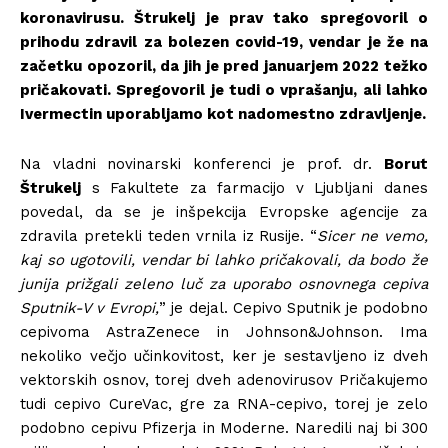
koronavirusu. Štrukelj je prav tako spregovoril o
prihodu zdravil za bolezen covid-19, vendar je že na
začetku opozoril, da jih je pred januarjem 2022 težko
pričakovati. Spregovoril je tudi o vprašanju, ali lahko
Ivermectin uporabljamo kot nadomestno zdravljenje.
Na vladni novinarski konferenci je prof. dr.
Borut
Štrukelj
s Fakultete za farmacijo v Ljubljani danes
povedal, da se je inšpekcija Evropske agencije za
zdravila pretekli teden vrnila iz Rusije. “
Sicer ne vemo,
kaj so ugotovili, vendar bi lahko pričakovali, da bodo že
junija prižgali zeleno luč za uporabo osnovnega cepiva
Sputnik-V v Evropi,
” je dejal. Cepivo Sputnik je podobno
cepivoma AstraZenece in Johnson&Johnson. Ima
nekoliko večjo učinkovitost, ker je sestavljeno iz dveh
vektorskih osnov, torej dveh adenovirusov Pričakujemo
tudi cepivo CureVac, gre za RNA-cepivo, torej je zelo
podobno cepivu Pfizerja in Moderne. Naredili naj bi 300