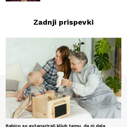
Zadnji prispevki
Babico so evtanazirali kljub temu, da ni dala