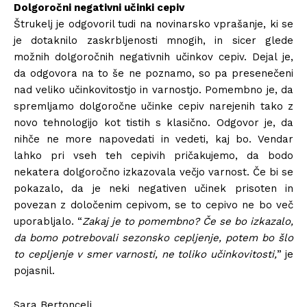
Dolgoročni negativni učinki cepiv
Štrukelj je odgovoril tudi na novinarsko vprašanje, ki se
je dotaknilo zaskrbljenosti mnogih, in sicer glede
možnih dolgoročnih negativnih učinkov cepiv. Dejal je,
da odgovora na to še ne poznamo, so pa presenečeni
nad veliko učinkovitostjo in varnostjo. Pomembno je, da
spremljamo dolgoročne učinke cepiv narejenih tako z
novo tehnologijo kot tistih s klasično. Odgovor je, da
nihče ne more napovedati in vedeti, kaj bo. Vendar
lahko pri vseh teh cepivih pričakujemo, da bodo
nekatera dolgoročno izkazovala večjo varnost. Če bi se
pokazalo, da je neki negativen učinek prisoten in
povezan z določenim cepivom, se to cepivo ne bo več
uporabljalo. “
Zakaj je to pomembno? Če se bo izkazalo,
da bomo potrebovali sezonsko cepljenje, potem bo šlo
to cepljenje v smer varnosti, ne toliko učinkovitosti,
” je
pojasnil.
Sara Bertoncelj