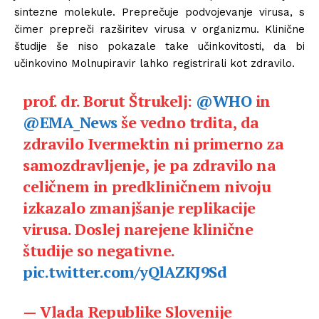
sintezne molekule. Preprečuje podvojevanje virusa, s
čimer prepreči razširitev virusa v organizmu. Klinične
študije še niso pokazale take učinkovitosti, da bi
učinkovino Molnupiravir lahko registrirali kot zdravilo.
prof. dr. Borut Štrukelj:
@WHO
in
@EMA_News
še vedno trdita, da
zdravilo Ivermektin ni primerno za
samozdravljenje, je pa zdravilo na
celičnem in predkliničnem nivoju
izkazalo zmanjšanje replikacije
virusa. Doslej narejene klinične
študije so negativne.
pic.twitter.com/yQlAZKJ9Sd
— Vlada Republike Slovenije