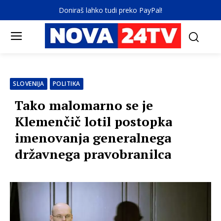
Doniraš lahko tudi preko PayPal!
SLOVENIJA
POLITIKA
Tako malomarno se je
Klemenčič lotil postopka
imenovanja generalnega
državnega pravobranilca