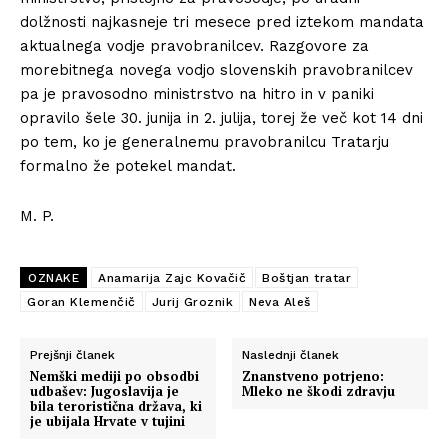
dolžnosti najkasneje tri mesece pred iztekom mandata
aktualnega vodje pravobranilcev. Razgovore za
morebitnega novega vodjo slovenskih pravobranilcev
pa je pravosodno ministrstvo na hitro in v paniki
opravilo šele 30. junija in 2. julija, torej že več kot 14 dni
po tem, ko je generalnemu pravobranilcu Tratarju
formalno že potekel mandat.
M. P.
OZNAKE
Anamarija Zajc Kovačič
Boštjan tratar
Goran Klemenčič
Jurij Groznik
Neva Aleš
Prejšnji članek
Naslednji članek
Nemški mediji po obsodbi
Znanstveno potrjeno:
udbašev: Jugoslavija je
Mleko ne škodi zdravju
bila teroristična država, ki
je ubijala Hrvate v tujini