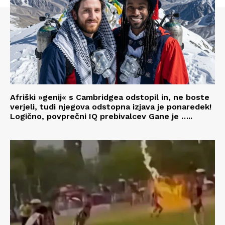
Afriški »genij« s Cambridgea odstopil in, ne boste
verjeli, tudi njegova odstopna izjava je ponaredek!
Logično, povprečni IQ prebivalcev Gane je …..