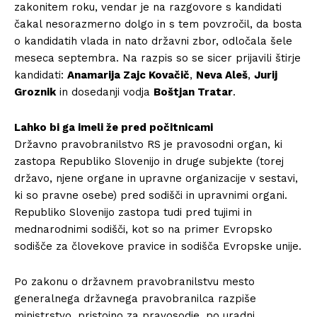
zakonitem roku, vendar je na razgovore s kandidati
čakal nesorazmerno dolgo in s tem povzročil, da bosta
o kandidatih vlada in nato državni zbor, odločala šele
meseca septembra. Na razpis so se sicer prijavili štirje
kandidati:
Anamarija Zajc Kovačič
,
Neva Aleš
,
Jurij
Groznik
in dosedanji vodja
Boštjan Tratar
.
Lahko bi ga imeli že pred počitnicami
Državno pravobranilstvo RS je pravosodni organ, ki
zastopa Republiko Slovenijo in druge subjekte (torej
državo, njene organe in upravne organizacije v sestavi,
ki so pravne osebe) pred sodišči in upravnimi organi.
Republiko Slovenijo zastopa tudi pred tujimi in
mednarodnimi sodišči, kot so na primer Evropsko
sodišče za človekove pravice in sodišča Evropske unije.
Po zakonu o državnem pravobranilstvu mesto
generalnega državnega pravobranilca razpiše
ministrstvo, pristojno za pravosodje, po uradni