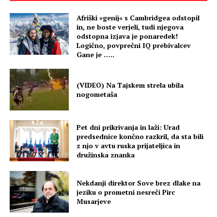
Afriški »genij« s Cambridgea odstopil
in, ne boste verjeli, tudi njegova
odstopna izjava je ponaredek!
Logično, povprečni IQ prebivalcev
Gane je …..
(VIDEO) Na Tajskem strela ubila
nogometaša
Pet dni prikrivanja in laži: Urad
predsednice končno razkril, da sta bili
z njo v avtu ruska prijateljica in
družinska znanka
Nekdanji direktor Sove brez dlake na
jeziku o prometni nesreči Pirc
Musarjeve