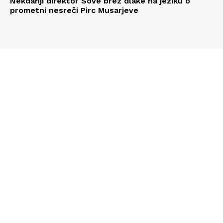
Nekdanji direktor Sove brez dlake na jeziku o
prometni nesreči Pirc Musarjeve