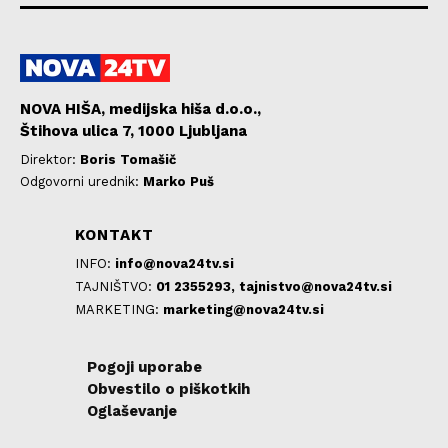
NOVA HIŠA, medijska hiša d.o.o.,
Štihova ulica 7, 1000 Ljubljana
Direktor:
Boris Tomašič
Odgovorni urednik:
Marko Puš
KONTAKT
INFO:
info@nova24tv.si
TAJNIŠTVO:
01 2355293,
tajnistvo@nova24tv.si
MARKETING:
marketing@nova24tv.si
Pogoji uporabe
Obvestilo o piškotkih
Oglaševanje