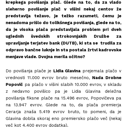
krepkega povišanja plač. Glede na to, da za vlado
sleherno povišanje plač v višini nekaj centov že
predstavlja težavo, je težko razumeti, čemu je
nenadoma prišlo do tolikšnega povišanja, glede na to,
da je visoka plača predstavljala problem pri dveh
uglednih švedskih strokovnjakih Družbe za
upravljanje terjatev bank (DUTB), ki sta se trudila za
odpravo bančne luknje in sta postala žrtvi kadrovske
menjave vlade. Dvojna merila očitno?
Do povišanja plače je
Lidia Glavina
prejemala plačo v
vrednosti 11.000 evrov bruto mesečno,
Nada Drobne
Popovič
pa plačo v višini slabih 10.000 evrov, v skladu
z nedavno povišico pa je Lidia Glavina deležna
povišanja fiksne plače na 15.496 evrov, Popovičeva pa
na 13.947 evrov. Glede na to, da plača premierja
Cerarja znaša 5.419 evrov bruto, to pomeni, da je
Glavina dobila skoraj eno premiersko plačo več (nekaj
več kot 4.400 evrov dodatka).