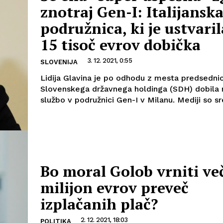
znotraj Gen-I: Italijansk
podružnica, ki je ustvaril
15 tisoč evrov dobička
3. 12. 2021, 0:55
SLOVENIJA
Lidija Glavina je po odhodu z mesta predsedni
Slovenskega državnega holdinga (SDH) dobila
službo v podružnici Gen-I v Milanu. Mediji so sre
Bo moral Golob vrniti ve
milijon evrov preveč
izplačanih plač?
2. 12. 2021, 18:03
POLITIKA