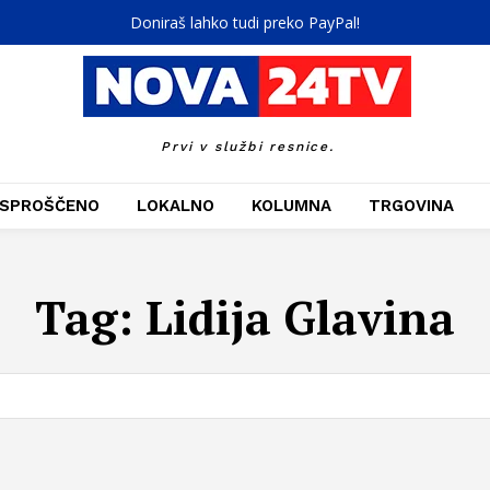
Doniraš lahko tudi preko PayPal!
Prvi v službi resnice.
SPROŠČENO
LOKALNO
KOLUMNA
TRGOVINA
Tag:
Lidija Glavina