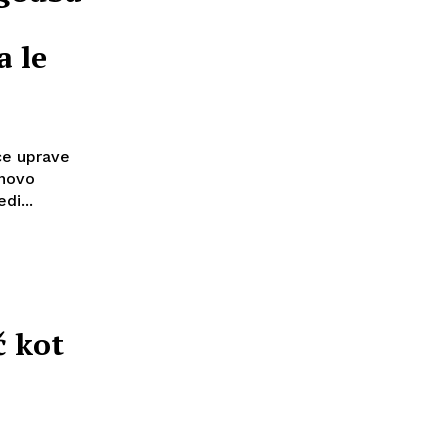
a
a le
ce uprave
 novo
di...
č kot