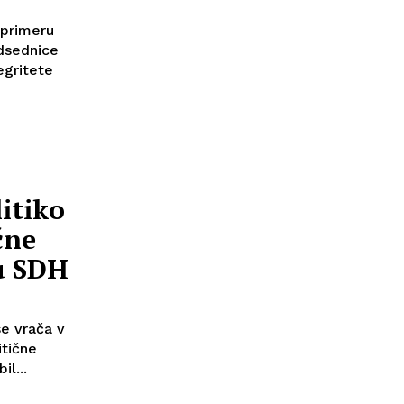
 primeru
dsednice
egritete
itiko
čne
hu SDH
e vrača v
itične
l...