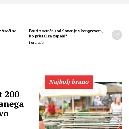
 šireči se
Fauci zavrača sodelovanje s kongresom,
bo pristal za zapahi?
1 ura ago
Najbolj brano
t 200
ranega
vo