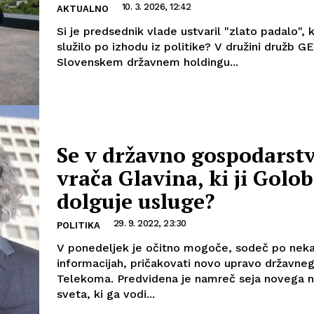
10. 3. 2026, 12:42
AKTUALNO
Si je predsednik vlade ustvaril "zlato padalo", 
služilo po izhodu iz politike? V družini družb G
Slovenskem državnem holdingu...
Se v državno gospodarst
vrača Glavina, ki ji Golob
dolguje usluge?
29. 9. 2022, 23:30
POLITIKA
V ponedeljek je očitno mogoče, sodeč po neka
informacijah, pričakovati novo upravo državne
Telekoma. Predvidena je namreč seja novega 
sveta, ki ga vodi...