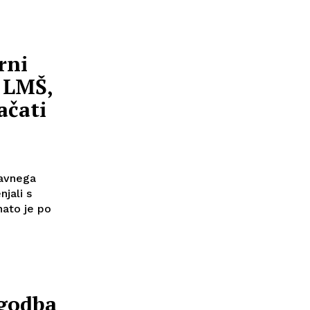
rni
l LMŠ,
ačati
žavnega
njali s
nato je po
zgodba