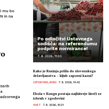
ki mu bo
EN in na
Po odločitvi Ustavnega
sodišča: na referendumu
podprite normirance!
vo
7. 8. 2026, 11:03
Kako je Rusinja prišla do slovenskega
državljanstva – kljub zaporni kazni?
IZPOSTAVLJENO
7. 8. 2026, 10:42
terih
ga
Ebola v Kongu postaja najhitreje šireči se
nadzornega
izbruh v zgodovini
SVET
7. 8. 2026, 10:21