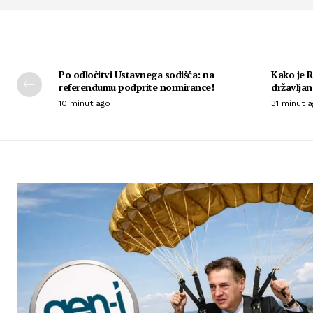
Po odločitvi Ustavnega sodišča: na
Kako je R
referendumu podprite normirance!
državljan
10 minut ago
31 minut 