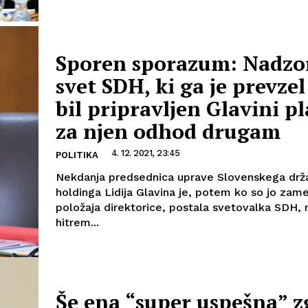
Sporen sporazum: Nadzo
svet SDH, ki ga je prevze
bil pripravljen Glavini pl
za njen odhod drugam
4. 12. 2021, 23:45
POLITIKA
Nekdanja predsednica uprave Slovenskega dr
holdinga Lidija Glavina je, potem ko so jo zame
položaja direktorice, postala svetovalka SDH, 
hitrem...
Še ena “super uspešna” 