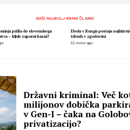
NAŠI NAJBOLJ BRANI ČLANKI
usinja prišla do slovenskega
Ebola v Kongu postaja najhitreje
stva – kljub zaporni kazni?
izbruh v zgodovini
ago
52 minut ago
Državni kriminal: Več ko
milijonov dobička parki
v Gen-I – čaka na Golobo
privatizacijo?