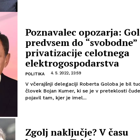
Poznavalec opozarja: Gol
predvsem do “svobodne”
privatizacije celotnega
elektrogospodarstva
4. 5. 2022, 23:59
POLITIKA
V včerajšnji delegaciji Roberta Goloba je bil tu
človek Bojan Kumer, ki se je v preteklosti ču
pojavil tam, kjer je imel...
Zgolj naključje? V času