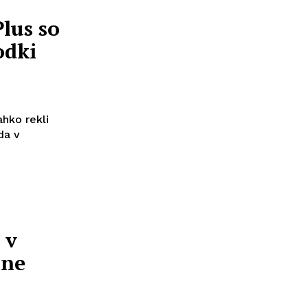
lus so
odki
ahko rekli
da v
 v
čne