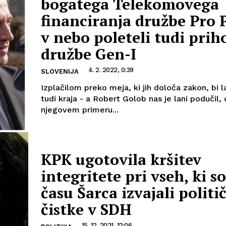
bogatega Telekomovega
financiranja družbe Pro P
v nebo poleteli tudi prih
družbe Gen-I
4. 2. 2022, 0:39
SLOVENIJA
Izplačilom preko meja, ki jih določa zakon, bi l
tudi kraja - a Robert Golob nas je lani podučil, 
njegovem primeru...
KPK ugotovila kršitev
integritete pri vseh, ki so
času Šarca izvajali politi
čistke v SDH
15. 12. 2021, 12:06