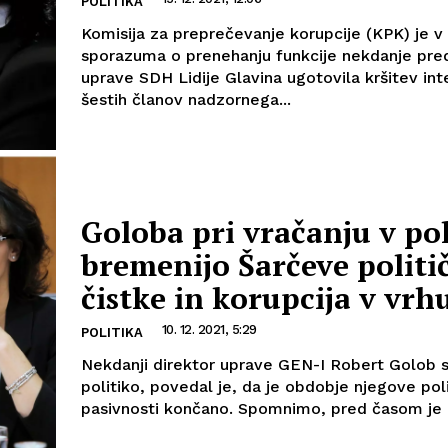
POLITIKA
Komisija za preprečevanje korupcije (KPK) je v
sporazuma o prenehanju funkcije nekdanje pre
uprave SDH Lidije Glavina ugotovila kršitev int
šestih članov nadzornega...
Goloba pri vračanju v pol
bremenijo Šarčeve politi
čistke in korupcija v vr
10. 12. 2021, 5:29
POLITIKA
Nekdanji direktor uprave GEN-I Robert Golob s
politiko, povedal je, da je obdobje njegove pol
pasivnosti končano. Spomnimo, pred časom je bi