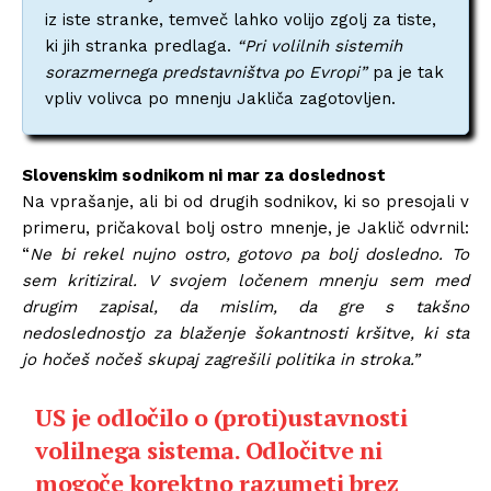
iz iste stranke, temveč lahko volijo zgolj za tiste,
ki jih stranka predlaga.
“Pri volilnih sistemih
sorazmernega predstavništva po Evropi”
pa je tak
vpliv volivca po mnenju Jakliča zagotovljen.
Slovenskim sodnikom ni mar za doslednost
Na vprašanje, ali bi od drugih sodnikov, ki so presojali v
primeru, pričakoval bolj ostro mnenje, je Jaklič odvrnil:
“
Ne bi rekel nujno ostro, gotovo pa bolj dosledno. To
sem kritiziral. V svojem ločenem mnenju sem med
drugim zapisal, da mislim, da gre s takšno
nedoslednostjo za blaženje šokantnosti kršitve, ki sta
jo hočeš nočeš skupaj zagrešili politika in stroka.”
US je odločilo o (proti)ustavnosti
volilnega sistema. Odločitve ni
mogoče korektno razumeti brez