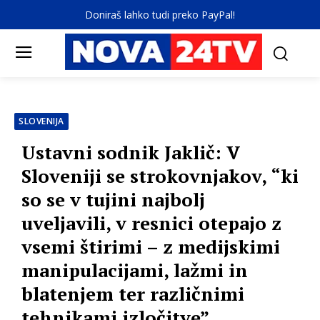
Doniraš lahko tudi preko PayPal!
SLOVENIJA
Ustavni sodnik Jaklič: V
Sloveniji se strokovnjakov, “ki
so se v tujini najbolj
uveljavili, v resnici otepajo z
vsemi štirimi – z medijskimi
manipulacijami, lažmi in
blatenjem ter različnimi
tehnikami izločitve”