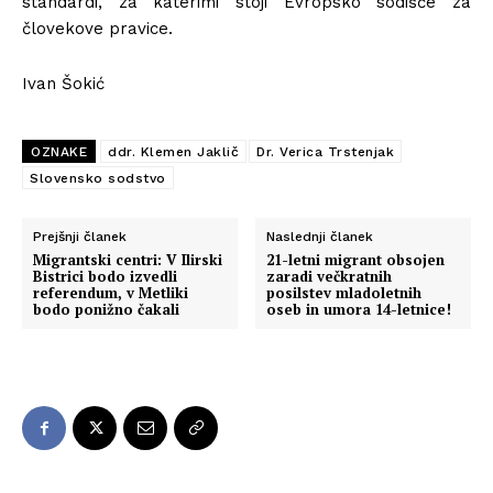
standardi, za katerimi stoji Evropsko sodišče za
človekove pravice.
Ivan Šokić
OZNAKE
ddr. Klemen Jaklič
Dr. Verica Trstenjak
Slovensko sodstvo
Prejšnji članek
Naslednji članek
Migrantski centri: V Ilirski
21-letni migrant obsojen
Bistrici bodo izvedli
zaradi večkratnih
referendum, v Metliki
posilstev mladoletnih
bodo ponižno čakali
oseb in umora 14-letnice!