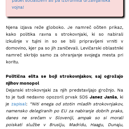
padel socializem ali pa izbruhnila državljanska
vojna!
Njena izjava reže globoko. Je namreč očiten prikaz,
kako politika ravna s strokovnjaki, ki so nabirali
izkušnje v tujini in so se bili pripravljeni vrniti v
domovino, kjer pa so jih zaničevali. Levičarski oblastniki
namreč skrbijo samo za ohranjanje svojega mesta pri
koritu.
Politična elita se boji strokovnjakov, saj ogrožajo
njihov monopol
Dejanski strokovnjaki za njih predstavljajo grožnjo. Na
to je tudi nedavno opozoril prvak SDS
Janez Janša
, ki
je
zapisal
:
“Niti enega od stotin mladih strokovnjakov,
namensko delegiranih po EU za nabiranje dobrih praks,
danes ne srečam v Sloveniji, ampak so si morali
poiskati službe v Bruslju, Madridu, Haagu, Dunaju,