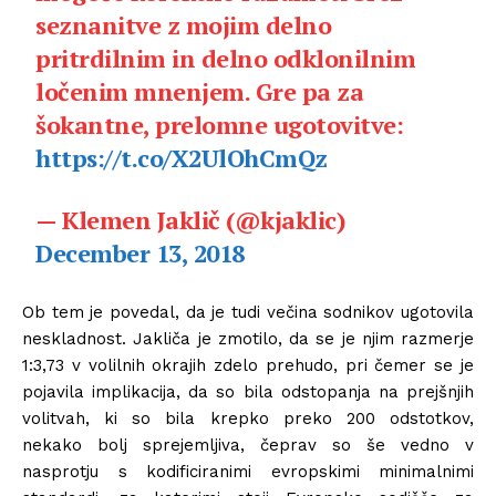
seznanitve z mojim delno
pritrdilnim in delno odklonilnim
ločenim mnenjem. Gre pa za
šokantne, prelomne ugotovitve:
https://t.co/X2UlOhCmQz
— Klemen Jaklič (@kjaklic)
December 13, 2018
Ob tem je povedal, da je tudi večina sodnikov ugotovila
neskladnost. Jakliča je zmotilo, da se je njim razmerje
1:3,73 v volilnih okrajih zdelo prehudo, pri čemer se je
pojavila implikacija, da so bila odstopanja na prejšnjih
volitvah, ki so bila krepko preko 200 odstotkov,
nekako bolj sprejemljiva, čeprav so še vedno v
nasprotju s kodificiranimi evropskimi minimalnimi