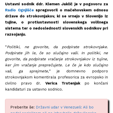
Ustavni sodnik ddr. Klemen Jaklič je v pogovoru za
Radio Ognjišče
spregovoril o mačehovskem odnosu
države do strokovnjakov, ki se vrnejo v Slovenijo iz
tujine, o protiustavnosti slovenskega volilnega
sistema ter o nedoslednosti slovenskih sodnikov pri
razsojanju.
“
Politiki, ne govorite, da podpirate strokovnjake.
Podpirate jih le, če so slučajno vaši. In politiki, ne
govorite, da podpirate vračanje strokovnjakov iz tujine,
ker jim vračanje preprečujete. Le če je kdo slučajno
vaš, ga sprejmete,”
je domnevno podporo
strokovnjakom komentirala profesorica za evropsko in
civilno pravo dr.
Verica Trstenjak
po končani
kandidaturi za ustavno sodnico.
Preberite še:
Državni udar v Venezueli: Ali bo