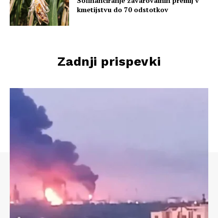
Sofinanciranje zavarovalnih premij v
kmetijstvu do 70 odstotkov
Zadnji prispevki