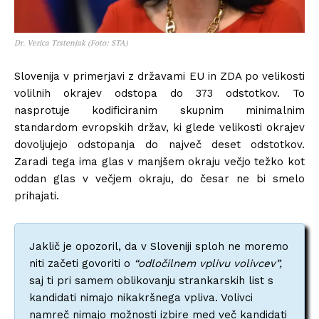
Dr. Verica Trstenjak (Foto: STA)
Slovenija v primerjavi z državami EU in ZDA po velikosti
volilnih okrajev odstopa do 373 odstotkov. To
nasprotuje kodificiranim skupnim minimalnim
standardom evropskih držav, ki glede velikosti okrajev
dovoljujejo odstopanja do največ deset odstotkov.
Zaradi tega ima glas v manjšem okraju večjo težko kot
oddan glas v večjem okraju, do česar ne bi smelo
prihajati.
Jaklič je opozoril, da v Sloveniji sploh ne moremo
niti začeti govoriti o
“odločilnem vplivu volivcev”,
saj ti pri samem oblikovanju strankarskih list s
kandidati nimajo nikakršnega vpliva. Volivci
namreč nimajo možnosti izbire med več kandidati