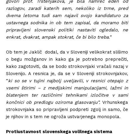
govori prof. Trstenjakova, je bila namreč eden od
razlogov, zaradi katerih sem, nekoliko iz trme, pred
dvema letoma tudi sam najavil svojo kandidaturo za
ustavnega sodnika in ob tem zapisal, da moramo biti
pripravljeni slovenski politiki nastaviti ogledalo, ne
enkrat, dvakrat, ampak stokrat, če bi bilo treba.”
Ob tem je Jaklič dodal, da v Sloveniji velikokrat slišimo
o begu možganov in kako ga je potrebno preprečiti,
kako zagotoviti, da se bodo strokovnjaki vračali nazaj v
Slovenijo. A resnica je, da se v Sloveniji strokovnjakov,
“
ki so se v tujini najbolj uveljavili, v resnici otepajo z
vsemi štirimi – z medijskimi manipulacijami, lažmi in
blatenjem ter različnimi tehnikami izločitve v sami
končnici ob predlogu oziroma glasovanju”.
Vrhunskega
strokovnjaka so pripravljeni podpreti zgolj in samo, če
je njihov in s tem ne ogroža ustvarjenega monopola.
Protiustavnost slovenskega volilnega sistema