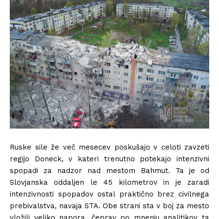
Ruske sile že več mesecev poskušajo v celoti zavzeti
regijo Doneck, v kateri trenutno potekajo intenzivni
spopadi za nadzor nad mestom Bahmut. Ta je od
Slovjanska oddaljen le 45 kilometrov in je zaradi
intenzivnosti spopadov ostal praktično brez civilnega
prebivalstva, navaja STA. Obe strani sta v boj za mesto
vložili veliko napora, čeprav po mnenju analitikov ta