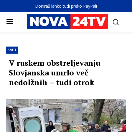
Doniraš lahko tudi preko PayPal!
SVET
V ruskem obstreljevanju
Slovjanska umrlo več
nedolžnih – tudi otrok