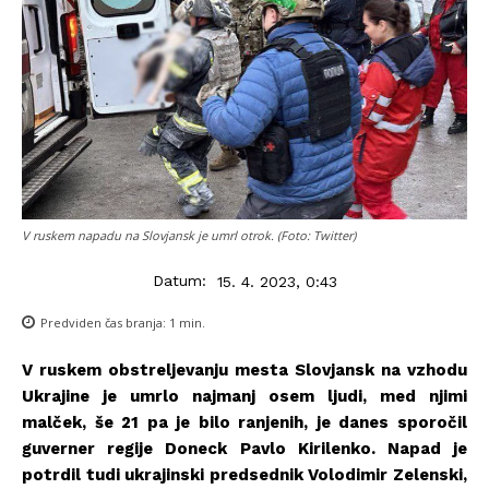
V ruskem napadu na Slovjansk je umrl otrok. (Foto: Twitter)
Datum:
15. 4. 2023, 0:43
Predviden čas branja:
1
min.
V ruskem obstreljevanju mesta Slovjansk na vzhodu
Ukrajine je umrlo najmanj osem ljudi, med njimi
malček, še 21 pa je bilo ranjenih, je danes sporočil
guverner regije Doneck Pavlo Kirilenko. Napad je
potrdil tudi ukrajinski predsednik Volodimir Zelenski,