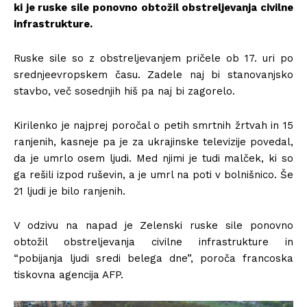
ki je ruske sile ponovno obtožil obstreljevanja civilne
infrastrukture.
Ruske sile so z obstreljevanjem pričele ob 17. uri po
srednjeevropskem času. Zadele naj bi stanovanjsko
stavbo, več sosednjih hiš pa naj bi zagorelo.
Kirilenko je najprej poročal o petih smrtnih žrtvah in 15
ranjenih, kasneje pa je za ukrajinske televizije povedal,
da je umrlo osem ljudi. Med njimi je tudi malček, ki so
ga rešili izpod ruševin, a je umrl na poti v bolnišnico. Še
21 ljudi je bilo ranjenih.
V odzivu na napad je Zelenski ruske sile ponovno
obtožil obstreljevanja civilne infrastrukture in
“pobijanja ljudi sredi belega dne”, poroča francoska
tiskovna agencija AFP.