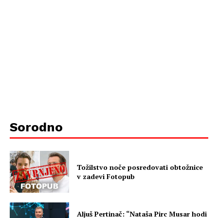
Sorodno
Tožilstvo noče posredovati obtožnice
v zadevi Fotopub
Aljuš Pertinač: “Nataša Pirc Musar hodi