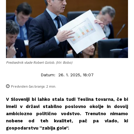
Predsednik vlade Robert Golob. (Vir: Bobo)
Datum:
26. 1. 2025, 18:07
Predviden čas branja:
2
min.
V Sloveniji bi lahko stala tudi Teslina tovarna, če bi
imeli v državi stabilno poslovno okolje in dovolj
ambiciozno politično vodstvo. Trenutno nimamo
nobene od teh kvalitet, pač pa vlado, ki
gospodarstvu “zabija gole”.