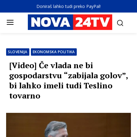
Doniraš lahko tudi preko PayPal!
SLOVENIJA
EKONOMSKA POLITIKA
[Video] Če vlada ne bi
gospodarstvu “zabijala golov”,
bi lahko imeli tudi Teslino
tovarno