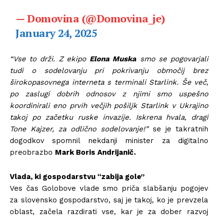
— Domovina (@Domovina_je)
January 24, 2025
“Vse to drži. Z ekipo
Elona Muska
smo se pogovarjali
tudi o sodelovanju pri pokrivanju območij brez
širokopasovnega interneta s terminali Starlink. Še več,
po zaslugi dobrih odnosov z njimi smo uspešno
koordinirali eno prvih večjih pošiljk Starlink v Ukrajino
takoj po začetku ruske invazije. Iskrena hvala, dragi
Tone Kajzer, za odlično sodelovanje!”
se je takratnih
dogodkov spomnil nekdanji minister za digitalno
preobrazbo
Mark Boris Andrijanič.
Vlada, ki gospodarstvu “zabija gole”
Ves čas Golobove vlade smo priča slabšanju pogojev
za slovensko gospodarstvo, saj je takoj, ko je prevzela
oblast, začela razdirati vse, kar je za dober razvoj