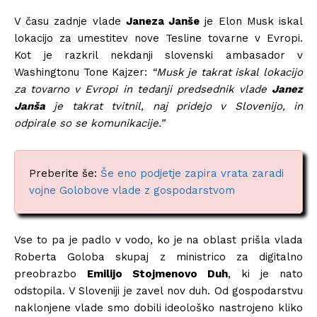
V času zadnje vlade
Janeza Janše
je Elon Musk iskal
lokacijo za umestitev nove Tesline tovarne v Evropi.
Kot je razkril nekdanji slovenski ambasador v
Washingtonu Tone Kajzer:
“Musk je takrat iskal
lokacijo
za tovarno v Evropi in tedanji predsednik vlade
Janez
Janša
je takrat tvitnil, naj pridejo v Slovenijo,
in
odpirale so se komunikacije.”
Preberite še:
Še eno podjetje zapira vrata zaradi
vojne Golobove vlade z gospodarstvom
Vse to pa je padlo v vodo, ko je na oblast prišla vlada
Roberta Goloba skupaj z ministrico za digitalno
preobrazbo
Emilijo Stojmenovo Duh
, ki je nato
odstopila. V Sloveniji je zavel nov duh. Od gospodarstvu
naklonjene vlade smo dobili ideološko nastrojeno kliko