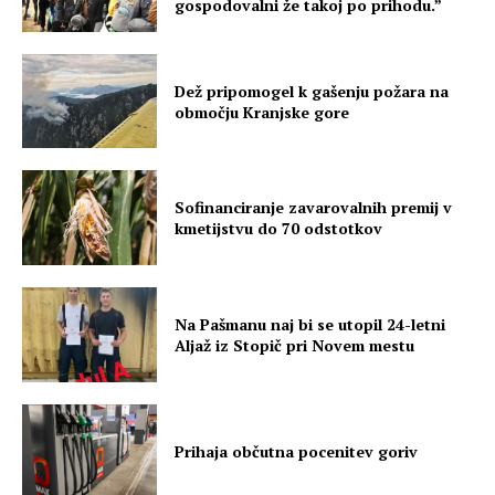
gospodovalni že takoj po prihodu.”
Dež pripomogel k gašenju požara na
območju Kranjske gore
Sofinanciranje zavarovalnih premij v
kmetijstvu do 70 odstotkov
Na Pašmanu naj bi se utopil 24-letni
Aljaž iz Stopič pri Novem mestu
Prihaja občutna pocenitev goriv