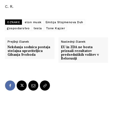
C. R.
OZNAKE
elon musk
Emilija Stojmenova Duh
gospodarstvo
tesla
Tone Kajzer
Prejšnji članek
Naslednji članek
Nekdanja sodnica postaja
EU in ZDA ne bosta
stečajna upraviteljica
priznali rezultatov
Gibanja Svoboda
predsedniških volitev v
Belorusiji