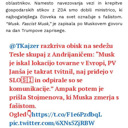
oblastnikov. Namesto navezovanja vezi in krepitve
gospodarskih stikov z ZDA smo dobili ministrico, ki
najbogatejšega človeka na svet označuje s fašistom.
“Musk. Fascist Musk,”
je zapisala po Muskovem govoru
na dan Trumpove zaprisege.
@TKajzer
razkriva obisk na sedežu
Tesle skupaj z Andrijaničem: “Musk
je iskal lokacijo tovarne v Evropi, PV
Janša je takrat tvitnil, naj pridejo v
SLO🇸🇮 in odpirale so se
komunikacije.” Ampak potem je
prišla Stojmenova, ki Muska zmerja s
fašistom.
Ogled👇
https://t.co/F1e6PzdbqL
pic.twitter.com/6XNs5ZjRBW