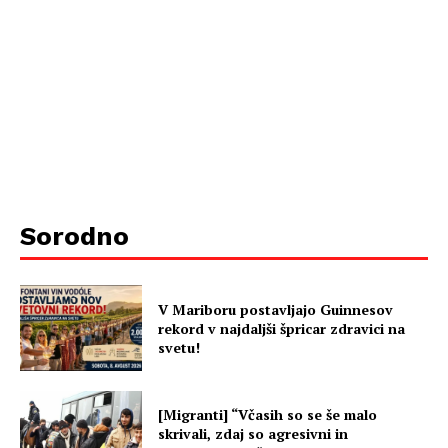
Sorodno
V Mariboru postavljajo Guinnesov
rekord v najdaljši špricar zdravici na
svetu!
[Migranti] “Včasih so se še malo
skrivali, zdaj so agresivni in