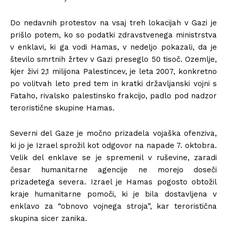
Do nedavnih protestov na vsaj treh lokacijah v Gazi je
prišlo potem, ko so podatki zdravstvenega ministrstva
v enklavi, ki ga vodi Hamas, v nedeljo pokazali, da je
število smrtnih žrtev v Gazi preseglo 50 tisoč. Ozemlje,
kjer živi 2,1 milijona Palestincev, je leta 2007, konkretno
po volitvah leto pred tem in kratki državljanski vojni s
Fataho, rivalsko palestinsko frakcijo, padlo pod nadzor
teroristične skupine Hamas.
Severni del Gaze je močno prizadela vojaška ofenziva,
ki jo je Izrael sprožil kot odgovor na napade 7. oktobra.
Velik del enklave se je spremenil v ruševine, zaradi
česar humanitarne agencije ne morejo doseči
prizadetega severa. Izrael je Hamas pogosto obtožil
kraje humanitarne pomoči, ki je bila dostavljena v
enklavo za “obnovo vojnega stroja”, kar teroristična
skupina sicer zanika.