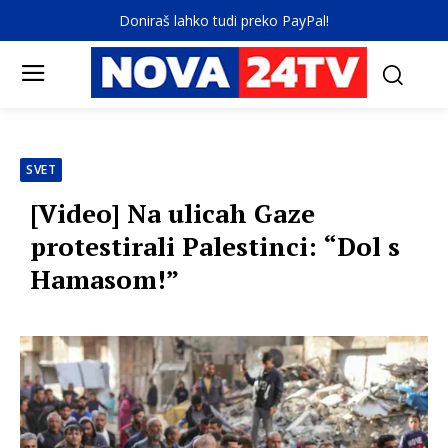
Doniraš lahko tudi preko PayPal!
SVET
[Video] Na ulicah Gaze
protestirali Palestinci: “Dol s
Hamasom!”