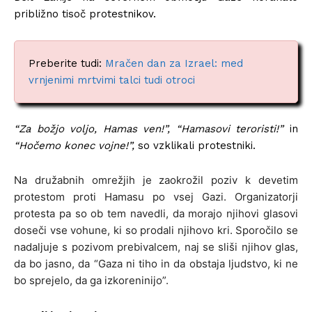
približno tisoč protestnikov.
Preberite tudi:
Mračen dan za Izrael: med
vrnjenimi mrtvimi talci tudi otroci
“Za božjo voljo, Hamas ven!”, “Hamasovi teroristi!”
in
“Hočemo konec vojne!”,
so vzklikali protestniki.
Na družabnih omrežjih je zaokrožil poziv k devetim
protestom proti Hamasu po vsej Gazi. Organizatorji
protesta pa so ob tem navedli, da morajo njihovi glasovi
doseči vse vohune, ki so prodali njihovo kri. Sporočilo se
nadaljuje s pozivom prebivalcem, naj se sliši njihov glas,
da bo jasno, da “Gaza ni tiho in da obstaja ljudstvo, ki ne
bo sprejelo, da ga izkoreninijo”.