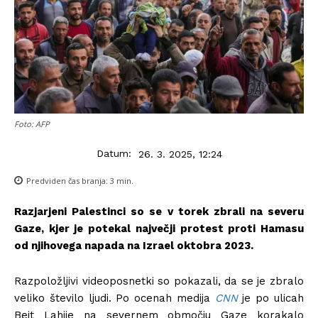
Foto: AFP
Datum:
26. 3. 2025, 12:24
Predviden čas branja:
3
min.
Razjarjeni Palestinci so se v torek zbrali na severu
Gaze, kjer je potekal največji protest proti Hamasu
od njihovega napada na Izrael oktobra 2023.
Razpoložljivi videoposnetki so pokazali, da se je zbralo
veliko število ljudi. Po ocenah medija
CNN
je po ulicah
Beit Lahije na severnem območju Gaze korakalo