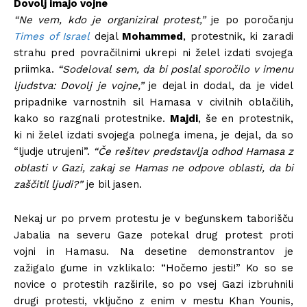
Dovolj imajo vojne
“Ne vem, kdo je organiziral protest,”
je po poročanju
Times of Israel
dejal
Mohammed
, protestnik, ki zaradi
strahu pred povračilnimi ukrepi ni želel izdati svojega
priimka.
“Sodeloval sem, da bi poslal sporočilo v imenu
ljudstva: Dovolj je vojne,”
je dejal in dodal, da je videl
pripadnike varnostnih sil Hamasa v civilnih oblačilih,
kako so razgnali protestnike.
Majdi
, še en protestnik,
ki ni želel izdati svojega polnega imena, je dejal, da so
“ljudje utrujeni”.
“Če rešitev predstavlja odhod Hamasa z
oblasti v Gazi, zakaj se Hamas ne odpove oblasti, da bi
zaščitil ljudi?”
je bil jasen.
Nekaj ​​ur po prvem protestu je v begunskem taborišču
Jabalia na severu Gaze potekal drug protest proti
vojni in Hamasu. Na desetine demonstrantov je
zažigalo gume in vzklikalo: “Hočemo jesti!” Ko so se
novice o protestih razširile, so po vsej Gazi izbruhnili
drugi protesti, vključno z enim v mestu Khan Younis,