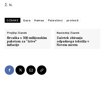
Ž. N.
OZNAKE
Gaza
Hamas
Palestinci
protesti
Prejšnji članek
Naslednji članek
Hrvaška s 300-milijonskim
Začetek zbiranja
paketom za “žrtve”
odpadnega tekstila v
inflacije
Novem mestu