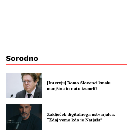
Sorodno
[Intervju] Bomo Slovenci kmalu
manjšina in nato izumrli?
Zaključek digitalnega ustvarjalca:
“Zdaj vemo kdo je Natjaša”