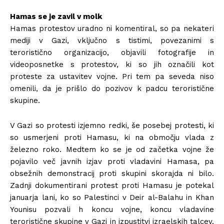
Hamas se je zavil v molk
Hamas protestov uradno ni komentiral, so pa nekateri
mediji v Gazi, vključno s tistimi, povezanimi s
teroristično organizacijo, objavili fotografije in
videoposnetke s protestov, ki so jih označili kot
proteste za ustavitev vojne. Pri tem pa seveda niso
omenili, da je prišlo do pozivov k padcu teroristične
skupine.
V Gazi so protesti izjemno redki, še posebej protesti, ki
so usmerjeni proti Hamasu, ki na območju vlada z
železno roko. Medtem ko se je od začetka vojne že
pojavilo več javnih izjav proti vladavini Hamasa, pa
obsežnih demonstracij proti skupini skorajda ni bilo.
Zadnji dokumentirani protest proti Hamasu je potekal
januarja lani, ko so Palestinci v Deir al-Balahu in Khan
Younisu pozvali h koncu vojne, koncu vladavine
teroristične skupine v Gazi in izpustitvi izraelskih talcev.