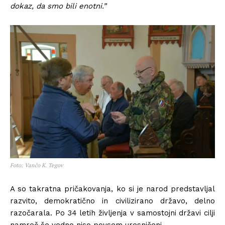
dokaz, da smo bili enotni.”
Foto: Vančo K. Tegov
A so takratna pričakovanja, ko si je narod predstavljal
razvito, demokratično in civilizirano državo, delno
razočarala. Po 34 letih življenja v samostojni državi cilji
namreč še vedno niso povsem uresničeni.