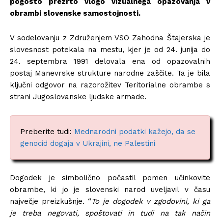
pogosto prezrto vlogo vizualnega opazovanja v
obrambi slovenske samostojnosti.
V sodelovanju z Združenjem VSO Zahodna Štajerska je
slovesnost potekala na mestu, kjer je od 24. junija do
24. septembra 1991 delovala ena od opazovalnih
postaj Manevrske strukture narodne zaščite. Ta je bila
ključni odgovor na razorožitev Teritorialne obrambe s
strani Jugoslovanske ljudske armade.
Preberite tudi:
Mednarodni podatki kažejo, da se
genocid dogaja v Ukrajini, ne Palestini
Dogodek je simbolično počastil pomen učinkovite
obrambe, ki jo je slovenski narod uveljavil v času
največje preizkušnje. “
To je dogodek v zgodovini, ki ga
je treba negovati, spoštovati in tudi na tak način