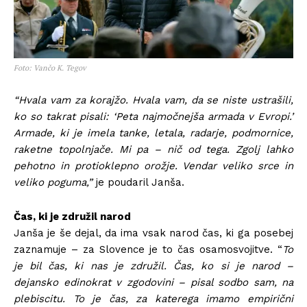
Foto: Vančo K. Tegov
“Hvala vam za korajžo. Hvala vam, da se niste ustrašili,
ko so takrat pisali: ‘Peta najmočnejša armada v Evropi.’
Armade, ki je imela tanke, letala, radarje, podmornice,
raketne topolnjače. Mi pa – nič od tega. Zgolj lahko
pehotno in protioklepno orožje. Vendar veliko srce in
veliko poguma,”
je poudaril Janša.
Čas, ki je združil narod
Janša je še dejal, da ima vsak narod čas, ki ga posebej
zaznamuje – za Slovence je to čas osamosvojitve. “
To
je bil čas, ki nas je združil. Čas, ko si je narod –
dejansko edinokrat v zgodovini – pisal sodbo sam, na
plebiscitu. To je čas, za katerega imamo empirični