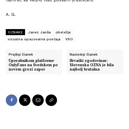
A. G.
OZNAKE
Janez Janša
obeležje
vizualna opazovalna postaja
VSO
Prejšnji članek
Naslednji članek
Uporabnikom platforme
Hrvaški zgodovinar:
OnlyFans na Švedskem po
Slovenska OZNA je bila
novem grozi zapor
najbolj brutalna