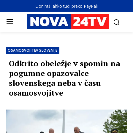
Doniraš lahko tudi preko PayPal!
OSAMOSVOJITEV SLOVENIJE
Odkrito obeležje v spomin na
pogumne opazovalce
slovenskega neba v času
osamosvojitve