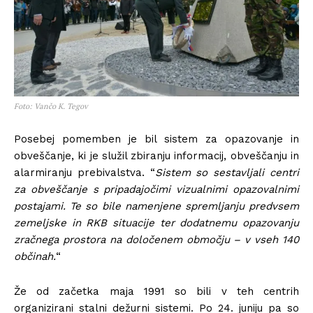
Foto: Vančo K. Tegov
Posebej pomemben je bil sistem za opazovanje in
obveščanje, ki je služil zbiranju informacij, obveščanju in
alarmiranju prebivalstva. “
Sistem so sestavljali centri
za obveščanje s pripadajočimi vizualnimi opazovalnimi
postajami. Te so bile namenjene spremljanju predvsem
zemeljske in RKB situacije ter dodatnemu opazovanju
zračnega prostora na določenem območju – v vseh 140
občinah.
“
Že od začetka maja 1991 so bili v teh centrih
organizirani stalni dežurni sistemi. Po 24. juniju pa so