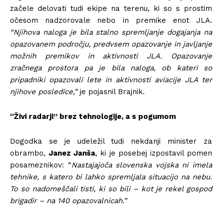
začele delovati tudi ekipe na terenu, ki so s prostim
očesom nadzorovale nebo in premike enot JLA.
“Njihova naloga je bila stalno spremljanje dogajanja na
opazovanem področju, predvsem opazovanje in javljanje
možnih premikov in aktivnosti JLA. Opazovanje
zračnega prostora pa je bila naloga, ob kateri so
pripadniki opazovali lete in aktivnosti aviacije JLA ter
njihove posledice,”
je pojasnil Brajnik.
“Živi radarji” brez tehnologije, a s pogumom
Dogodka se je udeležil tudi nekdanji minister za
obrambo,
Janez Janša
, ki je posebej izpostavil pomen
posameznikov: “
Nastajajoča slovenska vojska ni imela
tehnike, s katero bi lahko spremljala situacijo na nebu.
To so nadomeščali tisti, ki so bili – kot je rekel gospod
brigadir – na 140 opazovalnicah.”