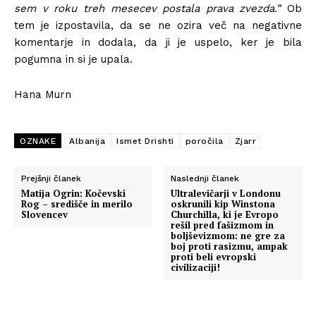
sem v roku treh mesecev postala prava zvezda.”
Ob
tem je izpostavila, da se ne ozira več na negativne
komentarje in dodala, da ji je uspelo, ker je bila
pogumna in si je upala.
Hana Murn
OZNAKE
Albanija
Ismet Drishti
poročila
Zjarr
Prejšnji članek
Naslednji članek
Matija Ogrin: Kočevski
Ultralevičarji v Londonu
Rog – središče in merilo
oskrunili kip Winstona
Slovencev
Churchilla, ki je Evropo
rešil pred fašizmom in
boljševizmom: ne gre za
boj proti rasizmu, ampak
proti beli evropski
civilizaciji!