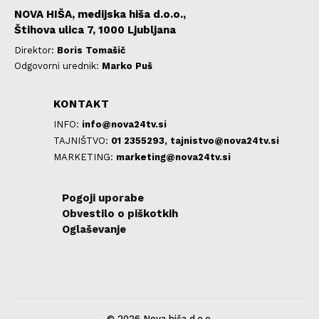
NOVA HIŠA, medijska hiša d.o.o.,
Štihova ulica 7, 1000 Ljubljana
Direktor:
Boris Tomašič
Odgovorni urednik:
Marko Puš
KONTAKT
INFO:
info@nova24tv.si
TAJNIŠTVO:
01 2355293,
tajnistvo@nova24tv.si
MARKETING:
marketing@nova24tv.si
Pogoji uporabe
Obvestilo o piškotkih
Oglaševanje
© 2026 Nova hiša d.o.o.