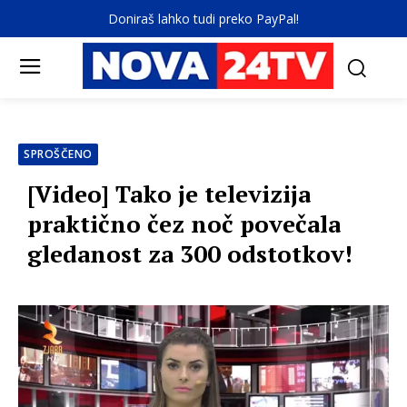
Doniraš lahko tudi preko PayPal!
SPROŠČENO
[Video] Tako je televizija
praktično čez noč povečala
gledanost za 300 odstotkov!