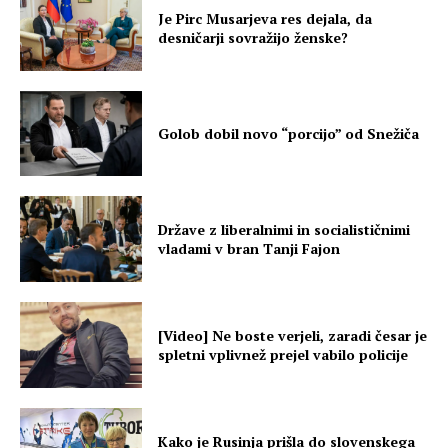
Je Pirc Musarjeva res dejala, da
desničarji sovražijo ženske?
Golob dobil novo “porcijo” od Snežiča
Države z liberalnimi in socialističnimi
vladami v bran Tanji Fajon
[Video] Ne boste verjeli, zaradi česar je
spletni vplivnež prejel vabilo policije
Kako je Rusinja prišla do slovenskega