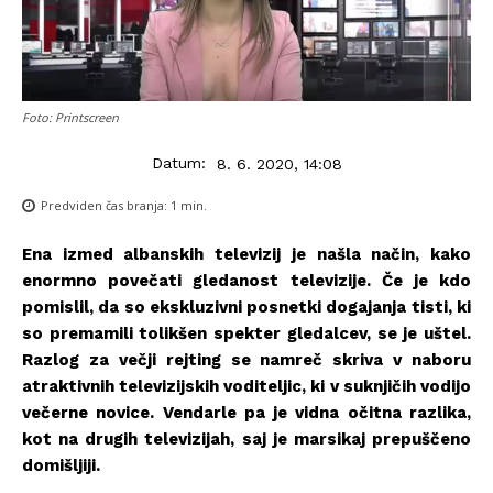
Foto: Printscreen
Datum:
8. 6. 2020, 14:08
Predviden čas branja:
1
min.
Ena izmed albanskih televizij je našla način, kako
enormno povečati gledanost televizije. Če je kdo
pomislil, da so ekskluzivni posnetki dogajanja tisti, ki
so premamili tolikšen spekter gledalcev, se je uštel.
Razlog za večji rejting se namreč skriva v naboru
atraktivnih televizijskih voditeljic, ki v suknjičih vodijo
večerne novice. Vendarle pa je vidna očitna razlika,
kot na drugih televizijah, saj je marsikaj prepuščeno
domišljiji.