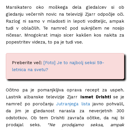
Marsikatero oko moškega dela gledalcev si ob
gledanju večernih novic na televiziji Zjarr odpočije oči.
Razlog ni samo v mladosti in lepoti voditeljic, ampak
tudi v oblačilih. Te namreč pod suknjičem ne nosijo
ničesar. Mnogokrat imajo sicer kakšen kos nakita za
popestritev videza, to pa je tudi vse.
Preberite več:
[Foto] Je to najbolj seksi 59-
letnica na svetu?
Očitno pa je pomanjkljiva oprava recept za uspeh.
Lastnik albanske televizije Zjarr
Ismet Drishti
se je
namreč po poročanju
Jutranjega lista
javno pohvalil,
da jim je gledanost narasla za neverjetnih 300
odstotkov. Ob tem Drishti zavrača očitke, da naj bi
prodajal seks.
“Ne prodajamo seksa, ampak