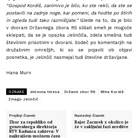
“Gospod Kordiš, zanimivo je bilo, ko ste rekli, da ste se
postavili na zadnje noge, kar pomeni, da hodite po štirih
in zgleda tudi tako razmišljate.”
Glede na to, da je bilo
v dvorani Državnega zbora RS slišati smeh je mogoče
sklepati, da se je opazka Jelinčiča, zdela smešna tudi
številnim prisotnim v dvorani. Sodeč po komentarjih na
družabnim omrežjih, ki so se pojavili ob objavi
posnetka, je Jelinčič nasmejal tudi številne državljane.
Hana Murn
OZNAKE
delovna telesa
Državni zbor RS
Miha Kordiš
Zmago Jelinčič
Prejšnji članek
Naslednji članek
Zbor za republiko od
Bajer Zacurek z okolico je
generalnega direktorja
že v zaključni fazi ureditve
RTV Kadunca zahteva: V
najkrajšem možnem času