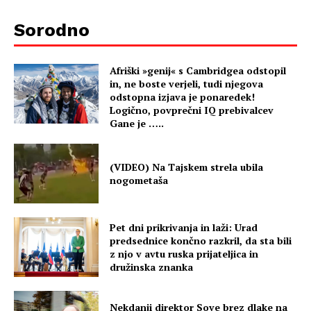
Sorodno
Afriški »genij« s Cambridgea odstopil
in, ne boste verjeli, tudi njegova
odstopna izjava je ponaredek!
Logično, povprečni IQ prebivalcev
Gane je …..
(VIDEO) Na Tajskem strela ubila
nogometaša
Pet dni prikrivanja in laži: Urad
predsednice končno razkril, da sta bili
z njo v avtu ruska prijateljica in
družinska znanka
Nekdanji direktor Sove brez dlake na