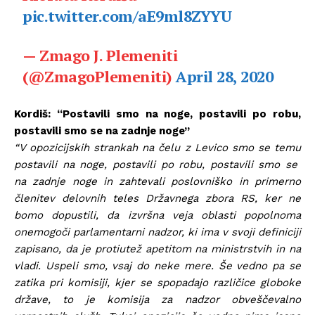
pic.twitter.com/aE9ml8ZYYU
— Zmago J. Plemeniti
(@ZmagoPlemeniti)
April 28, 2020
Kordiš: “Postavili smo na noge, postavili po robu,
postavili smo se na zadnje noge”
“V opozicijskih strankah na čelu z Levico smo se temu
postavili na noge, postavili po robu, postavili smo se
na zadnje noge in zahtevali poslovniško in primerno
členitev delovnih teles Državnega zbora RS, ker ne
bomo dopustili, da izvršna veja oblasti popolnoma
onemogoči parlamentarni nadzor, ki ima v svoji definiciji
zapisano, da je protiutež apetitom na ministrstvih in na
vladi. Uspeli smo, vsaj do neke mere. Še vedno pa se
zatika pri komisiji, kjer se spopadajo različice globoke
države, to je komisija za nadzor obveščevalno