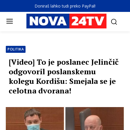
Doniraš lahko tudi preko PayPal!
POLITIKA
[Video] To je poslanec Jelinčič
odgovoril poslanskemu
kolegu Kordišu: Smejala se je
celotna dvorana!