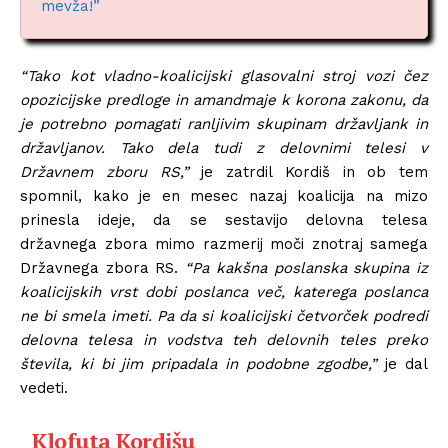
mevža!”
“Tako kot vladno-koalicijski glasovalni stroj vozi čez
opozicijske predloge in amandmaje k korona zakonu, da
je potrebno pomagati ranljivim skupinam državljank in
državljanov. Tako dela tudi z delovnimi telesi v
Državnem zboru RS,”
je zatrdil Kordiš in ob tem
spomnil, kako je en mesec nazaj koalicija na mizo
prinesla ideje, da se sestavijo delovna telesa
državnega zbora mimo razmerij moči znotraj samega
Državnega zbora RS.
“Pa kakšna poslanska skupina iz
koalicijskih vrst dobi poslanca več, katerega poslanca
ne bi smela imeti. Pa da si koalicijski četvorček podredi
delovna telesa in vodstva teh delovnih teles preko
števila, ki bi jim pripadala in podobne zgodbe,”
je dal
vedeti.
Klofuta Kordišu