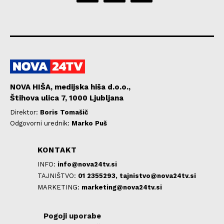
NOVA HIŠA, medijska hiša d.o.o.,
Štihova ulica 7, 1000 Ljubljana
Direktor:
Boris Tomašič
Odgovorni urednik:
Marko Puš
KONTAKT
INFO:
info@nova24tv.si
TAJNIŠTVO:
01 2355293,
tajnistvo@nova24tv.si
MARKETING:
marketing@nova24tv.si
Pogoji uporabe