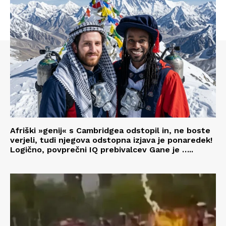
Afriški »genij« s Cambridgea odstopil in, ne boste
verjeli, tudi njegova odstopna izjava je ponaredek!
Logično, povprečni IQ prebivalcev Gane je …..