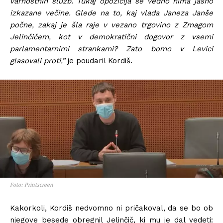
varnostnih služb. Tukaj opozicija še vedno nima jasno
izkazane večine. Glede na to, kaj vlada Janeza Janše
počne, zakaj je šla raje v vezano trgovino z Zmagom
Jelinčičem, kot v demokratični dogovor z vsemi
parlamentarnimi strankami? Zato bomo v Levici
glasovali proti,”
je poudaril Kordiš.
Foto: Printscreen
Kakorkoli, Kordiš nedvomno ni pričakoval, da se bo ob
njegove besede obregnil Jelinčič, ki mu je dal vedeti: