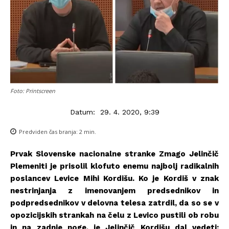
Foto: Printscreen
Datum:
29. 4. 2020, 9:39
Predviden čas branja:
2
min.
Prvak Slovenske nacionalne stranke Zmago Jelinčič
Plemeniti je prisolil klofuto enemu najbolj radikalnih
poslancev Levice Mihi Kordišu. Ko je Kordiš v znak
nestrinjanja z imenovanjem predsednikov in
podpredsednikov v delovna telesa zatrdil, da so se v
opozicijskih strankah na čelu z Levico pustili ob robu
in na zadnje noge, je Jelinčič Kordišu dal vedeti: