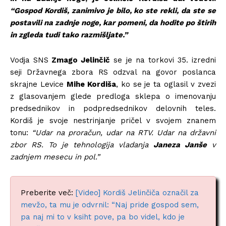
“Gospod Kordiš, zanimivo je bilo, ko ste rekli, da ste se
postavili na zadnje noge, kar pomeni, da hodite po štirih
in zgleda tudi tako razmišljate.”
Vodja SNS
Zmago Jelinčič
se je na torkovi 35. izredni
seji Državnega zbora RS odzval na govor poslanca
skrajne Levice
Mihe Kordiša
, ko se je ta oglasil v zvezi
z glasovanjem glede predloga sklepa o imenovanju
predsednikov in podpredsednikov delovnih teles.
Kordiš je svoje nestrinjanje pričel v svojem znanem
tonu:
“Udar na proračun, udar na RTV. Udar na državni
zbor RS. To je tehnologija vladanja
Janeza Janše
v
zadnjem mesecu in pol.”
Preberite več:
[Video] Kordiš Jelinčiča označil za
mevžo, ta mu je odvrnil: “Naj pride gospod sem,
pa naj mi to v ksiht pove, pa bo videl, kdo je