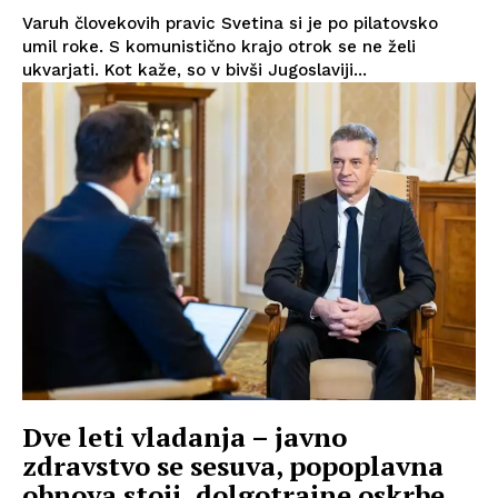
Varuh človekovih pravic Svetina si je po pilatovsko
umil roke. S komunistično krajo otrok se ne želi
ukvarjati. Kot kaže, so v bivši Jugoslaviji...
Dve leti vladanja – javno
zdravstvo se sesuva, popoplavna
obnova stoji, dolgotrajne oskrbe