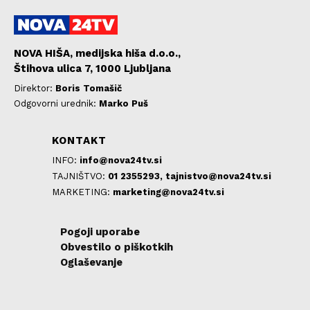
NOVA HIŠA, medijska hiša d.o.o.,
Štihova ulica 7, 1000 Ljubljana
Direktor:
Boris Tomašič
Odgovorni urednik:
Marko Puš
KONTAKT
INFO:
info@nova24tv.si
TAJNIŠTVO:
01 2355293,
tajnistvo@nova24tv.si
MARKETING:
marketing@nova24tv.si
Pogoji uporabe
Obvestilo o piškotkih
Oglaševanje