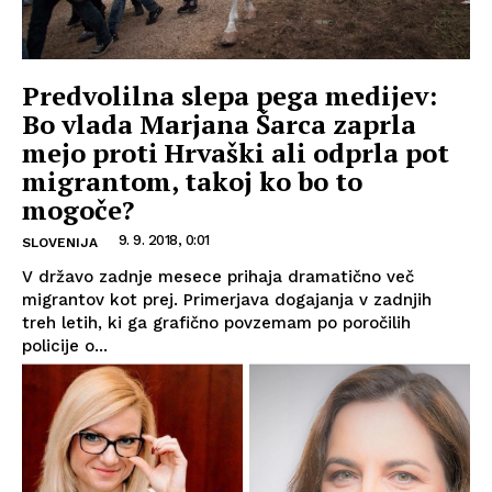
Predvolilna slepa pega medijev:
Bo vlada Marjana Šarca zaprla
mejo proti Hrvaški ali odprla pot
migrantom, takoj ko bo to
mogoče?
9. 9. 2018, 0:01
SLOVENIJA
V državo zadnje mesece prihaja dramatično več
migrantov kot prej. Primerjava dogajanja v zadnjih
treh letih, ki ga grafično povzemam po poročilih
policije o...