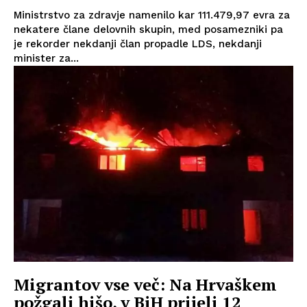
Ministrstvo za zdravje namenilo kar 111.479,97 evra za
nekatere člane delovnih skupin, med posamezniki pa
je rekorder nekdanji član propadle LDS, nekdanji
minister za...
Migrantov vse več: Na Hrvaškem
požgali hišo, v BiH prijeli 12