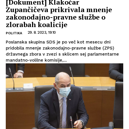
[Dokument] Klakočar
Zupančičeva prikrivala mnenje
zakonodajno-pravne službe o
zlorabah koalicije
29. 8. 2023, 19:10
POLITIKA
Poslanska skupina SDS je po več kot mesecu dni
pridobila mnenje zakonodajno-pravne službe (ZPS)
državnega zbora v zvezi s sklicem sej parlamentarne
mandatno-volilne komisije,...