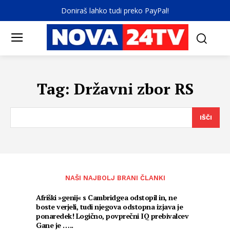
Doniraš lahko tudi preko PayPal!
Tag:
Državni zbor RS
IŠČI
NAŠI NAJBOLJ BRANI ČLANKI
Afriški »genij« s Cambridgea odstopil in, ne
boste verjeli, tudi njegova odstopna izjava je
ponaredek! Logično, povprečni IQ prebivalcev
Gane je …..