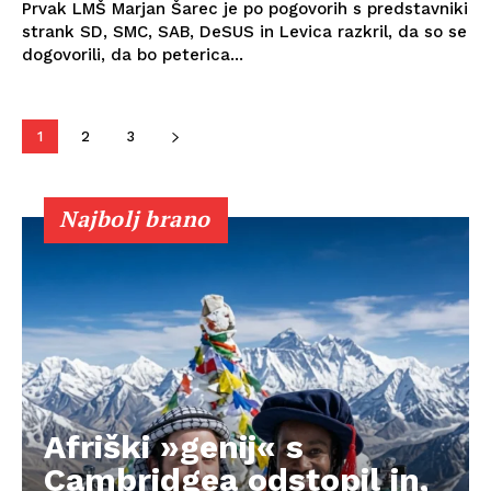
Prvak LMŠ Marjan Šarec je po pogovorih s predstavniki
strank SD, SMC, SAB, DeSUS in Levica razkril, da so se
dogovorili, da bo peterica...
1
2
3
Najbolj brano
Afriški »genij« s
Cambridgea odstopil in,