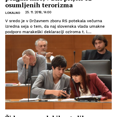
osumljenih terorizma
25. 11. 2018, 14:00
LOKALNO
V sredo je v Državnem zboru RS potekala večurna
izredna seja o tem, da naj slovenska vlada umakne
podporo marakeški deklaraciji oziroma t. i....