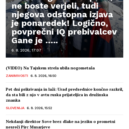
ne boste verjeli, tudi
njegova odstopna izjava
je ponaredek! Logično,
povprečni IQ prebivalcev
Gane je …..
6. 8. 2026, 17:07
(VIDEO) Na Tajskem strela ubila nogometaša
ZANIMIVOSTI
6. 8. 2026, 16:50
Pet dni prikrivanja in laži: Urad predsednice končno razkril,
da sta bili z njo v avtu ruska prijateljica in družinska
znanka
SLOVENIJA
6. 8. 2026, 15:52
Nekdanji direktor Sove brez dlake na jeziku o prometni
nesreči Pirc Musarjeve