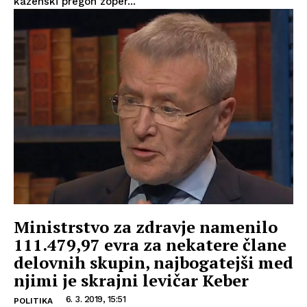
kazenski pregon zoper...
Ministrstvo za zdravje namenilo
111.479,97 evra za nekatere člane
delovnih skupin, najbogatejši med
njimi je skrajni levičar Keber
6. 3. 2019, 15:51
POLITIKA