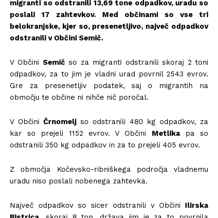
migranti so odstranili 13,69 tone odpadkov, uradu so
poslali 17 zahtevkov. Med občinami so vse tri
belokranjske, kjer so, presenetljivo, največ odpadkov
odstranili v Občini Semič.
V Občini
Semič
so za migranti odstranili skoraj 2 toni
odpadkov, za to jim je vladni urad povrnil 2543 evrov.
Gre za presenetljiv podatek, saj o migrantih na
območju te občine ni nihče nič poročal.
V Občini
Črnomelj
so odstranili 480 kg odpadkov, za
kar so prejeli 1152 evrov. V Občini
Metlika
pa so
odstranili 350 kg odpadkov in za to prejeli 405 evrov.
Z območja Kočevsko-ribniškega področja vladnemu
uradu niso poslali nobenega zahtevka.
Največ odpadkov so sicer odstranili v Občini
Ilirska
Bistrica
, skoraj 8 ton, država jim je za to povrnila