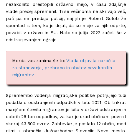
nezakonito prestopili državno mejo, v času zdajšnje
vlade precej spremenil. Ti se večinoma ne skrivajo več,
pač pa se predajo policiji, saj jih je Robert Golob že
spomladi s tem, ko je dejal, da so meje za njih odprte,
povabil v državo in EU. Nato so julija 2022 začeli še z
odstranjevanjem ograje.
Morda vas zanima še to:
Vlada objavila naročila
za stanovanja, prehrano in obutev nezakonitih
migrantov
Spremembo vodenja migracijske politike potrjujejo tudi
podatki o odstranjenih odpadkih v letu 2021. Ob trikrat
manjšem številu migrantov je bilo v državi odstranjenih
dobrih 26 ton odpadkov, za kar je urad občinam povrnil
skoraj 43.500 evrov. Zahtevke je poslalo 12 občin, med
njimi z območja Jugovzhodne Slovenije Novo mesto,