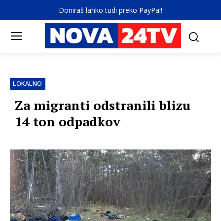
Doniraš lahko tudi preko PayPal!
LOKALNO
Za migranti odstranili blizu
14 ton odpadkov