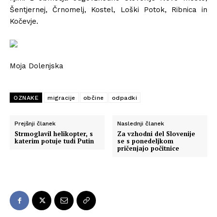
Šentjernej, Črnomelj, Kostel, Loški Potok, Ribnica in
Kočevje.
Moja Dolenjska
OZNAKE
migracije
občine
odpadki
Prejšnji članek
Naslednji članek
Strmoglavil helikopter, s
Za vzhodni del Slovenije
katerim potuje tudi Putin
se s ponedeljkom
pričenjajo počitnice