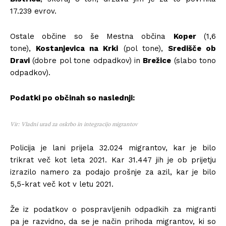
17.239 evrov.
Ostale občine so še Mestna občina
Koper
(1,6
tone),
Kostanjevica na Krki
(pol tone),
Središče ob
Dravi
(dobre pol tone odpadkov) in
Brežice
(slabo tono
odpadkov).
Podatki po občinah so naslednji:
Vir: Vladni urad za oskrbo in integracijo migrantov
Policija je lani prijela 32.024 migrantov, kar je bilo
trikrat več kot leta 2021. Kar 31.447 jih je ob prijetju
izrazilo namero za podajo prošnje za azil, kar je bilo
5,5-krat več kot v letu 2021.
Že iz podatkov o pospravljenih odpadkih za migranti
pa je razvidno, da se je način prihoda migrantov, ki so