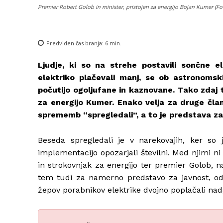
Premier Robert Golob in minister, pristojen za energijo Bojan Kumer (Fo
Predviden čas branja:
6
min.
Ljudje, ki so na strehe postavili sončne e
elektriko plačevali manj, se ob astronomskih
počutijo ogoljufane in kaznovane. Tako zdaj t
za energijo Kumer. Enako velja za druge član
sprememb “spregledali”, a to je predstava za
Beseda spregledali je v narekovajih, ker s
implementacijo opozarjali številni. Med njimi n
in strokovnjak za energijo ter premier Golob, 
tem tudi za namerno predstavo za javnost, od k
žepov porabnikov elektrike dvojno poplačali nad