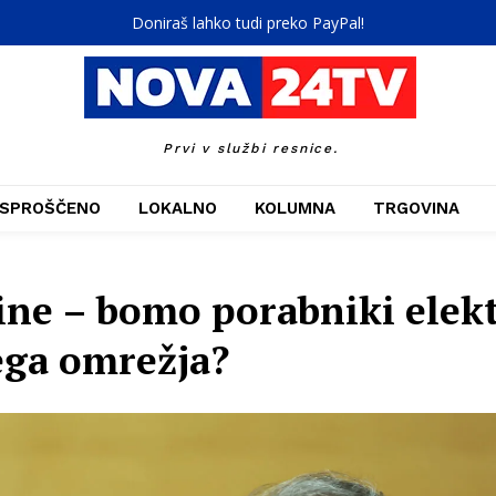
Doniraš lahko tudi preko PayPal!
Prvi v službi resnice.
SPROŠČENO
LOKALNO
KOLUMNA
TRGOVINA
e – bomo porabniki elektr
ega omrežja?