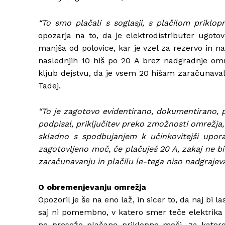
“To smo plačali s soglasji, s plačilom priklop
opozarja na to, da je elektrodistributer ugoto
manjša od polovice, kar je vzel za rezervo in na
naslednjih 10 hiš po 20 A brez nadgradnje om
kljub dejstvu, da je vsem 20 hišam zaračunaval
Tadej.
“To je zagotovo evidentirano, dokumentirano, po
podpisal, priključitev preko zmožnosti omrežja,
skladno s spodbujanjem k učinkovitejši upora
zagotovljeno moč, če plačuješ 20 A, zakaj ne bi
zaračunavanju in plačilu le-tega niso nadgrajeva
O obremenjevanju omrežja
Opozoril je še na eno laž, in sicer to, da naj bi
saj ni pomembno, v katero smer teče elektrika
ne preseže plačane priklopne moči, za katero