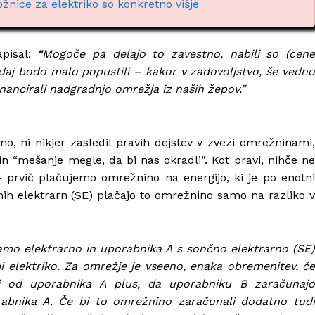
žnice za elektriko so konkretno višje
apisal:
“Mogoče pa delajo to zavestno, nabili so (cene
zdaj bodo malo popustili – kakor v zadovoljstvo, še vedno
nancirali nadgradnjo omrežja iz naših žepov.”
o, ni nikjer zasledil pravih dejstev v zvezi omrežninami,
 “mešanje megle, da bi nas okradli”. Kot pravi, nihče ne
– prvič plačujemo omrežnino na energijo, ki je po enotni
ončnih elektrarn (SE) plačajo to omrežnino samo na razliko v
amo elektrarno in uporabnika A s sončno elektrarno (SE)
bi elektriko. Za omrežje je vseeno, enaka obremenitev, če
li od uporabnika A plus, da uporabniku B zaračunajo
rabnika A. Če bi to omrežnino zaračunali dodatno tudi