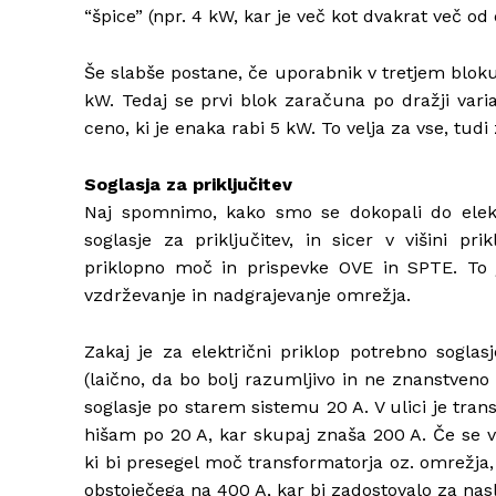
“špice” (npr. 4 kW, kar je več kot dvakrat več o
Še slabše postane, če uporabnik v tretjem bloku 
kW. Tedaj se prvi blok zaračuna po dražji vari
ceno, ki je enaka rabi 5 kW. To velja za vse, tudi
Soglasja za priključitev
Naj spomnimo, kako smo se dokopali do elektr
soglasje za priključitev, in sicer v višini p
priklopno moč in prispevke OVE in SPTE. To je 
vzdrževanje in nadgrajevanje omrežja.
Zakaj je za električni priklop potrebno sogl
(laično, da bo bolj razumljivo in ne znanstveno 
soglasje po starem sistemu 20 A. V ulici je tran
hišam po 20 A, kar skupaj znaša 200 A. Če se v n
ki bi presegel moč transformatorja oz. omrežja,
obstoječega na 400 A, kar bi zadostovalo za nasle