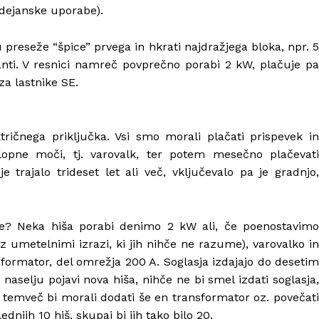
d dejanske uporabe).
preseže “špice” prvega in hkrati najdražjega bloka, npr. 5
anti. V resnici namreč povprečno porabi 2 kW, plačuje pa
 za lastnike SE.
ičnega priključka. Vsi smo morali plačati prispevek in
riklopne moči, tj. varovalk, ter potem mesečno plačevati
trajalo trideset let ali več, vključevalo pa je gradnjo,
asje? Neka hiša porabi denimo 2 kW ali, če poenostavimo
z umetelnimi izrazi, ki jih nihče ne razume), varovalko in
sformator, del omrežja 200 A. Soglasja izdajajo do desetim
aselju pojavi nova hiša, nihče ne bi smel izdati soglasja,
 temveč bi morali dodati še en transformator oz. povečati
dnjih 10 hiš, skupaj bi jih tako bilo 20.