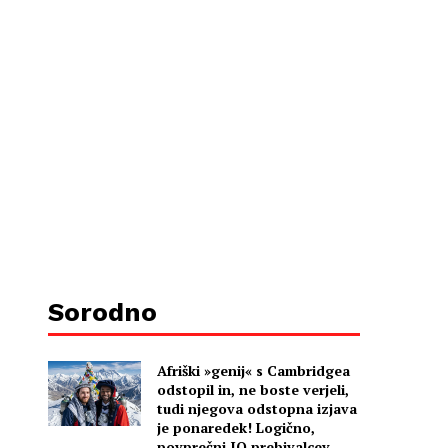
Sorodno
Afriški »genij« s Cambridgea
odstopil in, ne boste verjeli,
tudi njegova odstopna izjava
je ponaredek! Logično,
povprečni IQ prebivalcev