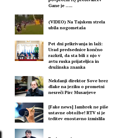
Gane je …..
(VIDEO) Na Tajskem strela
ubila nogometaša
Pet dni prikrivanja in laži:
Urad predsednice končno
razkril, da sta bili z njo v
avtu ruska prijateljica in
družinska znanka
Nekdanji direktor Sove brez
dlake na jeziku o prometni
nesreči Pirc Musarjeve
[Fake news] Jambrek ne piše
ustavne obtožbe! RTV si je
trditev enostavno izmislila