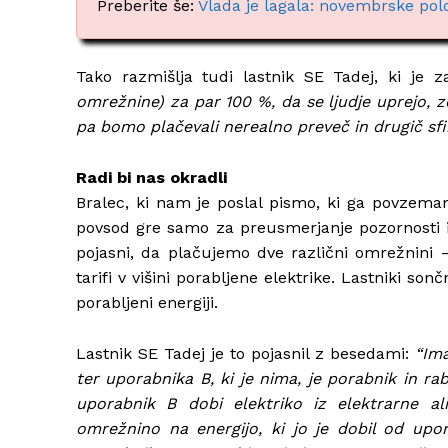
Preberite še:
Vlada je lagala: novembrske polo
Tako razmišlja tudi lastnik SE Tadej, ki je z
omrežnine) za par 100 %, da se ljudje uprejo, 
pa bomo plačevali nerealno preveč in drugič sfi
Radi bi nas okradli
Bralec, ki nam je poslal pismo, ki ga povzemam
povsod gre samo za preusmerjanje pozornosti in
pojasni, da plačujemo dve različni omrežnini 
tarifi v višini porabljene elektrike. Lastniki s
porabljeni energiji.
Lastnik SE Tadej je to pojasnil z besedami:
“Im
ter uporabnika B, ki je nima, je porabnik in ra
uporabnik B dobi elektriko iz elektrarne a
omrežnino na energijo, ki jo je dobil od upo