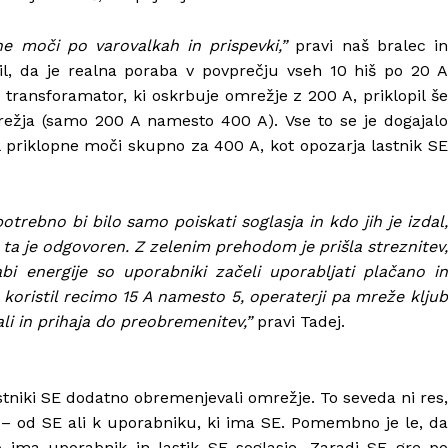
ne moči po varovalkah in prispevki,”
pravi naš bralec in
vil, da je realna poraba v povprečju vseh 10 hiš po 20 A
 transforamator, ki oskrbuje omrežje z 200 A, priklopil še
režja (samo 200 A namesto 400 A). Vse to se je dogajalo
 priklopne moči skupno za 400 A, kot opozarja lastnik SE
trebno bi bilo samo poiskati soglasja in kdo jih je izdal,
 ta je odgovoren. Z zelenim prehodom je prišla streznitev,
bi energije so uporabniki začeli uporabljati plačano in
 koristil recimo 15 A namesto 5, operaterji pa mreže kljub
li in prihaja do preobremenitev,”
pravi Tadej.
 lastniki SE dodatno obremenjevali omrežje. To seveda ni res,
 – od SE ali k uporabniku, ki ima SE. Pomembno je le, da
 ima uporabnik in lastik SE soglasje. Zaradi SE gre po