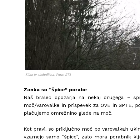
Slika je simbolična. Foto: STA
Zanka so “špice” porabe
Naš bralec opozarja na nekaj drugega – spre
moč/varovalke in prispevek za OVE in SPTE, po
plačujemo omrežnino glede na moč.
Kot pravi, so priključno moč po varovalkah uki
vzamejo samo “špice”, zato mora porabnik klj