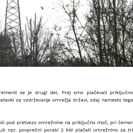
menil se je drugi del. Prej smo plačevali priključno
stavki za vzdrževanje omrežja državi, zdaj namesto tega
nili pod pretvezo omrežnine na priključno moč, pri čemer
ub npr. povprečni porabi 2 kW plačati omrežnino za tri