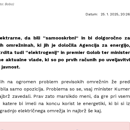
to: Bobo)
Datum:
25. 1. 2025, 20:26
lektrarne, da bili “samooskrbni” in bi dolgoročno za
 omrežninah, ki jih je določila Agencija za energijo,
rdita tudi “elektrogenij” in premier Golob ter minister
e aktualne vlade, ki so po prvih računih po uveljavitvi
 javnost.
o jih na ogromen problem previsokih omrežnin že pred
i bila samo opozicija. Problema so se, vsaj minister Kumer
najbrž zavedali. Prav zato marsikdo meni, da gre pri vsem
atere bi imeli na koncu korist le energetiki, ki bi si iz
gradnjo električnega omrežja in najbrž še kaj.