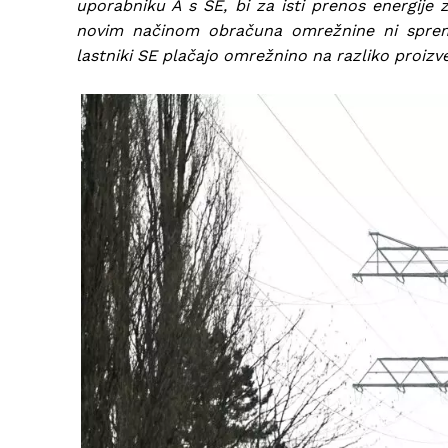
uporabniku A s SE, bi za isti prenos energije
novim načinom obračuna omrežnine ni spremeni
lastniki SE plačajo omrežnino na razliko proizve