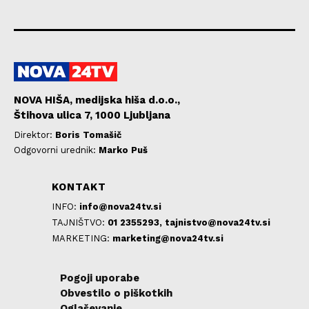
NOVA HIŠA, medijska hiša d.o.o.,
Štihova ulica 7, 1000 Ljubljana
Direktor:
Boris Tomašič
Odgovorni urednik:
Marko Puš
KONTAKT
INFO:
info@nova24tv.si
TAJNIŠTVO:
01 2355293,
tajnistvo@nova24tv.si
MARKETING:
marketing@nova24tv.si
Pogoji uporabe
Obvestilo o piškotkih
Oglaševanje