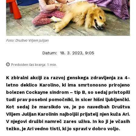
Foto: Društvo Viljem Julijan
Datum:
18. 3. 2023, 9:05
Predviden čas branja:
1
min.
K zbiralni akciji za razvoj genskega zdravljenja za 4-
letno deklico Karolino, ki ima smrtonosno prirojeno
bolezen Cockayne sindrom – tip B, so sedaj pristopili
tudi prav posebni pomočniki, in sicer hišni ljubljenčki.
Kot sedaj že marsikdo ve, je po navedbah Društva
Viljem Julijan Karolinin najboljši prijatelj njen kuža Ari.
V njegovi družbi namreč zares uživa. In ko ji je včasih
težko, je Ari vedno tisti, ki jo spravi v dobro voljo.