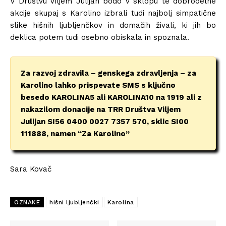
V Društvu Viljem Julijan bodo v sklopu te dobrodelne
akcije skupaj s Karolino izbrali tudi najbolj simpatične
slike hišnih ljubljenčkov in domačih živali, ki jih bo
deklica potem tudi osebno obiskala in spoznala.
Za razvoj zdravila – genskega zdravljenja – za
Karolino lahko prispevate SMS s ključno
besedo KAROLINA5 ali KAROLINA10 na 1919 ali z
nakazilom donacije na TRR Društva Viljem
Julijan SI56 0400 0027 7357 570, sklic SI00
111888, namen “Za Karolino”
Sara Kovač
OZNAKE
hišni ljubljenčki
Karolina