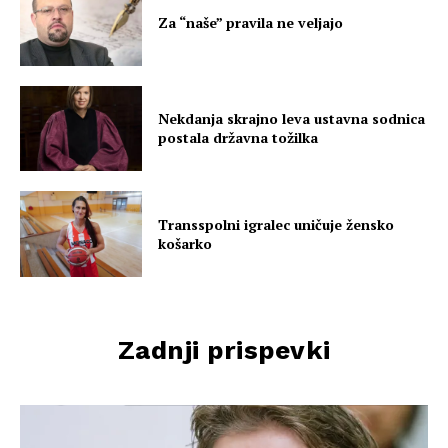
Za “naše” pravila ne veljajo
Nekdanja skrajno leva ustavna sodnica
postala državna tožilka
Transspolni igralec uničuje žensko
košarko
Zadnji prispevki