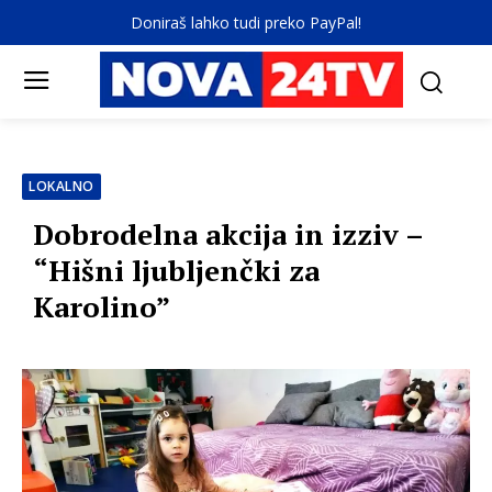
Doniraš lahko tudi preko PayPal!
LOKALNO
Dobrodelna akcija in izziv –
“Hišni ljubljenčki za
Karolino”