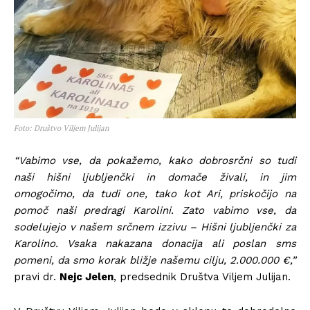
Foto: Društvo Viljem Julijan
“Vabimo vse, da pokažemo, kako dobrosrčni so tudi
naši hišni ljubljenčki in domače živali, in jim
omogočimo, da tudi one, tako kot Ari, priskočijo na
pomoč naši predragi Karolini. Zato vabimo vse, da
sodelujejo v našem srčnem izzivu – Hišni ljubljenčki za
Karolino. Vsaka nakazana donacija ali poslan sms
pomeni, da smo korak bližje našemu cilju, 2.000.000 €,”
pravi dr.
Nejc
Jel
en
, predsednik Društva Viljem Julijan.