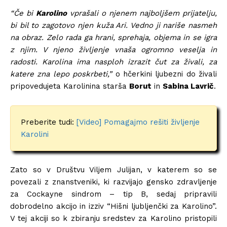
“Če bi
Karolino
vprašali o njenem najboljšem prijatelju,
bi bil to zagotovo njen kuža Ari. Vedno ji nariše nasmeh
na obraz. Zelo rada ga hrani, sprehaja, objema in se igra
z njim. V njeno življenje vnaša ogromno veselja in
radosti. Karolina ima nasploh izrazit čut za živali, za
katere zna lepo poskrbeti,”
o hčerkini ljubezni do živali
pripovedujeta Karolinina starša
Borut
in
Sabina Lavrič
.
Preberite tudi:
[Video] Pomagajmo rešiti življenje
Karolini
Zato so v Društvu Viljem Julijan, v katerem so se
povezali z znanstveniki, ki razvijajo gensko zdravljenje
za Cockayne sindrom – tip B, sedaj pripravili
dobrodelno akcijo in izziv “Hišni ljubljenčki za Karolino”.
V tej akciji so k zbiranju sredstev za Karolino pristopili