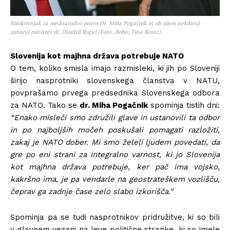
Strokovnjak za mednarodno pravo Dr. Miha Pogačnik in ob njem nekdanji
zunanji minister dr. Dimitrij Rupel (Foto: Bobo, Tina Kosec)
Slovenija kot majhna država potrebuje NATO
O tem, koliko smisla imajo razmisleki, ki jih po Sloveniji
širijo nasprotniki slovenskega članstva v NATU,
povprašamo prvega predsednika Slovenskega odbora
za NATO. Tako se
dr. Miha Pogačnik
spominja tistih dni:
“Enako misleči smo združili glave in ustanovili ta odbor
in po najboljših močeh poskušali pomagati razložiti,
zakaj je NATO dober. Mi smo želeli ljudem povedati, da
gre po eni strani za integralno varnost, ki jo Slovenija
kot majhna država potrebuje, ker pač ima vojsko,
kakršno ima, je pa vendarle na geostrateškem vozlišču,
čeprav ga zadnje čase zelo slabo izkorišča.”
Spominja pa se tudi nasprotnikov pridružitve, ki so bili
v glavnem vezani na leve politične stranke, ki so imele