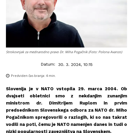
Strokovnjak za mednarodno pravo Dr. Miha Pogačnik (Foto: Polona Avanzo)
Datum:
30. 3. 2024, 10:15
Predviden čas branja:
4
min.
Slovenija je v NATO vstopila 29. marca 2004. Ob
dvajseti obletnici smo z nekdanjim zunanjim
ministrom dr. Dimitrijem Ruplom in prvim
predsednikom Slovenskega odbora za NATO dr. Miho
Pogačnikom spregovorili o razlogih, ki so nas takrat
vodili na poti, čemu je NATO namenjen danes in tudi o
nizki popularnosti zavezništva na Slovenskem.