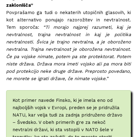
zaklonišča”
Povprašamo ga tudi o nekaterih utopičnih glasovih, ki
kot alternativo ponujajo razorožitev in nevtralnost.
Tem sporoča:
“Ti morajo najprej razumeti, kaj je
nevtralnost, trajna nevtralnost in kaj je politika
nevtralnosti. Švica je trajno nevtralna, a je oboroženo
nevtralna. Trajna nevtralnost je oborožena nevtralnost.
Če pa vojske nimate, potem pa ste protektorat. Potem
niste država. Država mora imeti vojsko ali pa mora biti
pod protekcijo neke druge države. Preprosto povedano,
ne morete se igrati države, če nimate vojske.”
Kot primer navede Finsko, ki je imela eno od
najboljših vojsk v Evropi, preden se je pridružila
NATU, kar velja tudi za zadnja pridruženo državo
– Švedsko. V obeh primerih gre za nekoč
nevtralni državi, ki sta vstopili v NATO šele v