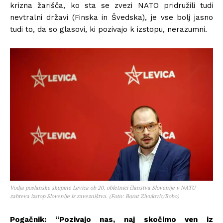
krizna žarišča, ko sta se zvezi NATO pridružili tudi
nevtralni državi (Finska in Švedska), je vse bolj jasno
tudi to, da so glasovi, ki pozivajo k izstopu, nerazumni.
Vodja poslanske skupine Levica ob 20. obletnici članstva Slovenije v NATU
zahteva izstop Slovenije iz zavezništva. (Foto: Borut Zivulovic/Bobo)
Pogačnik: “Pozivajo nas, naj skočimo ven iz