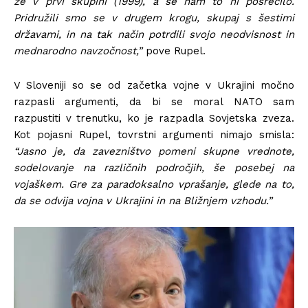
že v prvi skupini (1999), a se nam to ni posrečilo.
Pridružili smo se v drugem krogu, skupaj s šestimi
državami, in na tak način potrdili svojo neodvisnost in
mednarodno navzočnost,”
pove Rupel.
V Sloveniji so se od začetka vojne v Ukrajini močno
razpasli argumenti, da bi se moral NATO sam
razpustiti v trenutku, ko je razpadla Sovjetska zveza.
Kot pojasni Rupel, tovrstni argumenti nimajo smisla:
“Jasno je, da zavezništvo pomeni skupne vrednote,
sodelovanje na različnih področjih, še posebej na
vojaškem. Gre za paradoksalno vprašanje, glede na to,
da se odvija vojna v Ukrajini in na Bližnjem vzhodu.”