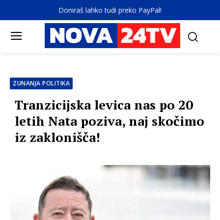
Doniraš lahko tudi preko PayPal!
ZUNANJA POLITIKA
Tranzicijska levica nas po 20
letih Nata poziva, naj skočimo
iz zaklonišča!