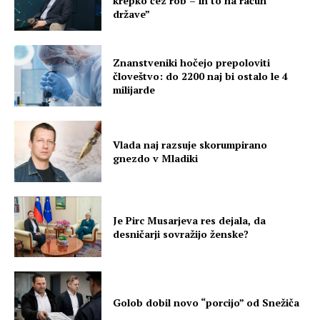
krepko čez rob – in to na račun
države”
Znanstveniki hočejo prepoloviti
človeštvo: do 2200 naj bi ostalo le 4
milijarde
Vlada naj razsuje skorumpirano
gnezdo v Mladiki
Je Pirc Musarjeva res dejala, da
desničarji sovražijo ženske?
Golob dobil novo “porcijo” od Snežiča