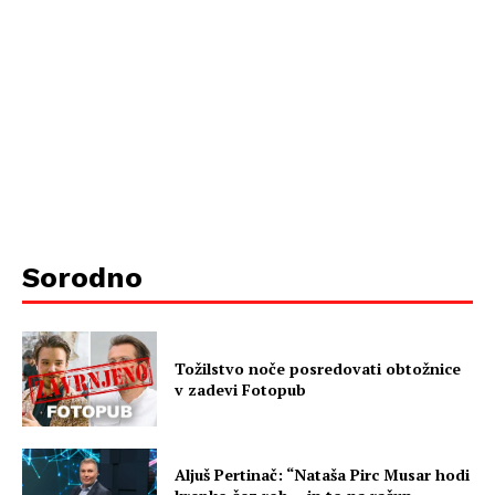
Sorodno
Tožilstvo noče posredovati obtožnice
v zadevi Fotopub
Aljuš Pertinač: “Nataša Pirc Musar hodi