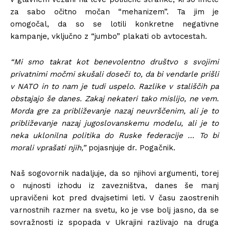
za sabo očitno močan “mehanizem”. Ta jim je
omogočal, da so se lotili konkretne negativne
kampanje, vključno z “jumbo” plakati ob avtocestah.
“Mi smo takrat kot benevolentno društvo s svojimi
privatnimi močmi skušali doseči to, da bi vendarle prišli
v NATO in to nam je tudi uspelo. Razlike v stališčih pa
obstajajo še danes. Zakaj nekateri tako mislijo, ne vem.
Morda gre za približevanje nazaj neuvrščenim, ali je to
približevanje nazaj jugoslovanskemu modelu, ali je to
neka uklonilna politika do Ruske federacije … To bi
morali vprašati njih,”
pojasnjuje dr. Pogačnik.
Naš sogovornik nadaljuje, da so njihovi argumenti, torej
o nujnosti izhodu iz zavezništva, danes še manj
upravičeni kot pred dvajsetimi leti. V času zaostrenih
varnostnih razmer na svetu, ko je vse bolj jasno, da se
sovražnosti iz spopada v Ukrajini razlivajo na druga