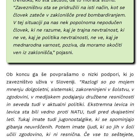
trenutku, ko sta začutili, da to morata storiti.
“Zavezništvu sta se pridružili na isti način, kot se
človek zateče v zaklonišče pred bombardiranjem.
V tej situaciji pa nas nek popolnoma nepodučen
človek, ki ne razume, kaj je trajna nevtralnost, ki
ne ve, kaj je politika nevtralnosti, ne ve, kaj je
mednarodna varnost, poziva, da moramo skočiti
ven iz zaklonišča,”
pojasni.
Ob koncu ga še povprašamo o nizki podpori, ki jo
zavezništvo uživa v Sloveniji.
“Razlogi so po mojem
mnenju dolgoletni, sistemski, zakoreninjeni v šolstvu, v
zgodovini, v medijskem podajanju družbene resničnosti
in seveda tudi v aktualni politiki. Ekstremna levica in
levica sta bili vedno proti NATU, tudi pred dvajsetimi
leti. Tukaj imate tudi jugonostalgike, ki se spominjajo
gibanja neuvrščenih. Potem imate ljudi, ki so jih v šoli
učili zgodovino, ki ni resnična. Če vse to seštejete,