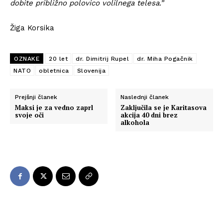
dobite približno polovico volilnega telesa.”
Žiga Korsika
OZNAKE
20 let
dr. Dimitrij Rupel
dr. Miha Pogačnik
NATO
obletnica
Slovenija
Prejšnji članek
Naslednji članek
Maksi je za vedno zaprl
Zaključila se je Karitasova
svoje oči
akcija 40 dni brez
alkohola