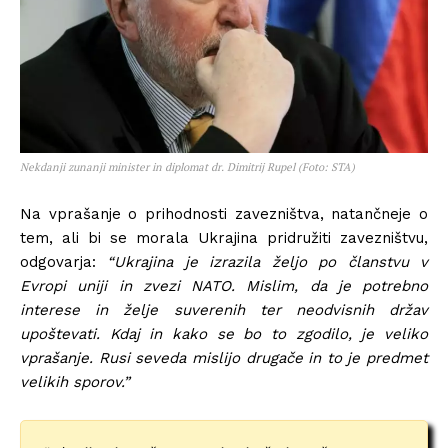
Nekdanji zunanji minister in diplomat dr. Dimitrij Rupel (Foto: STA)
Na vprašanje o prihodnosti zavezništva, natančneje o
tem, ali bi se morala Ukrajina pridružiti zavezništvu,
odgovarja:
“Ukrajina je izrazila željo po članstvu v
Evropi uniji in zvezi NATO. Mislim, da je potrebno
interese in želje suverenih ter neodvisnih držav
upoštevati. Kdaj in kako se bo to zgodilo, je veliko
vprašanje. Rusi seveda mislijo drugače in to je predmet
velikih sporov.”