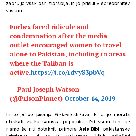
zaprl, jo vsak dan zlorabljal in jo prisilil v spreobrnitev
v islam.
Forbes faced ridicule and
condemnation after the media
outlet encouraged women to travel
alone to Pakistan, including to areas
where the Taliban is
active.
https://t.co/rdvyS3pbVq
— Paul Joseph Watson
(@PrisonPlanet)
October 14, 2019
In to je po pisanju
Forbesa
država, ki bi jo morala
obiskati vsaka samska popotnica. Pri vsem tem se
nismo še niti dotaknili primera
Asie Bibi
, pakistanske