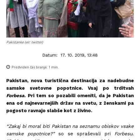
Pakistanke (vir: twitter)
Datum:
17. 10. 2019, 13:48
Predviden čas branja:
1
min.
Pakistan, nova turistična destinacija za nadebudne
samske svetovne popotnice. Vsaj po trditvah
Forbesa
. Pri tem so pozabili omeniti, da je Pakistan
ena od najnevarnejših držav na svetu, z ženskami pa
pogosto ravnajo slabše kot z živino.
“Zakaj bi moral biti Pakistan na seznamu obiskov vsake
samske popotnice?”
so se spraševali pri
Forbesu
.