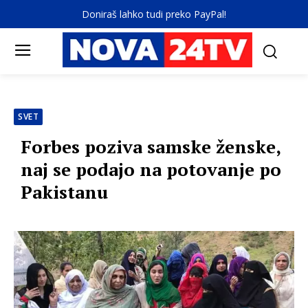
Doniraš lahko tudi preko PayPal!
SVET
Forbes poziva samske ženske,
naj se podajo na potovanje po
Pakistanu