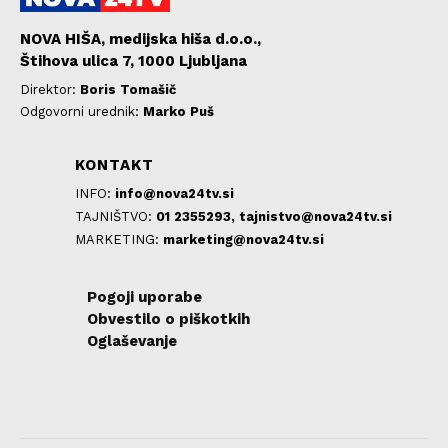
NOVA HIŠA, medijska hiša d.o.o.,
Štihova ulica 7, 1000 Ljubljana
Direktor:
Boris Tomašič
Odgovorni urednik:
Marko Puš
KONTAKT
INFO:
info@nova24tv.si
TAJNIŠTVO:
01 2355293,
tajnistvo@nova24tv.si
MARKETING:
marketing@nova24tv.si
Pogoji uporabe
Obvestilo o piškotkih
Oglaševanje