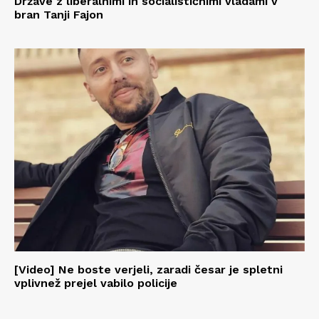
Države z liberalnimi in socialističnimi vladami v
bran Tanji Fajon
[Video] Ne boste verjeli, zaradi česar je spletni
vplivnež prejel vabilo policije