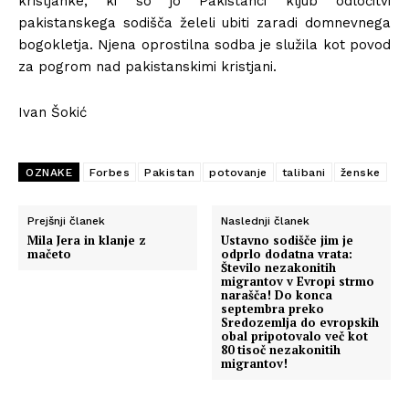
kristjanke, ki so jo Pakistanci kljub odločitvi
pakistanskega sodišča želeli ubiti zaradi domnevnega
bogokletja. Njena oprostilna sodba je služila kot povod
za pogrom nad pakistanskimi kristjani.
Ivan Šokić
OZNAKE
Forbes
Pakistan
potovanje
talibani
ženske
Prejšnji članek
Naslednji članek
Mila Jera in klanje z
Ustavno sodišče jim je
mačeto
odprlo dodatna vrata:
Število nezakonitih
migrantov v Evropi strmo
narašča! Do konca
septembra preko
Sredozemlja do evropskih
obal pripotovalo več kot
80 tisoč nezakonitih
migrantov!