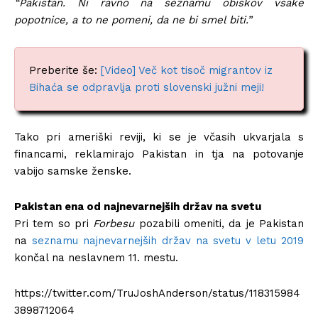
“Pakistan. Ni ravno na seznamu obiskov vsake
popotnice, a to ne pomeni, da ne bi smel biti.”
Preberite še:
[Video] Več kot tisoč migrantov iz
Bihaća se odpravlja proti slovenski južni meji!
Tako pri ameriški reviji, ki se je včasih ukvarjala s
financami, reklamirajo Pakistan in tja na potovanje
vabijo samske ženske.
Pakistan ena od najnevarnejših držav na svetu
Pri tem so pri
Forbesu
pozabili omeniti, da je Pakistan
na
seznamu najnevarnejših držav na svetu v letu 2019
končal na neslavnem 11. mestu.
https://twitter.com/TruJoshAnderson/status/118315984
3898712064