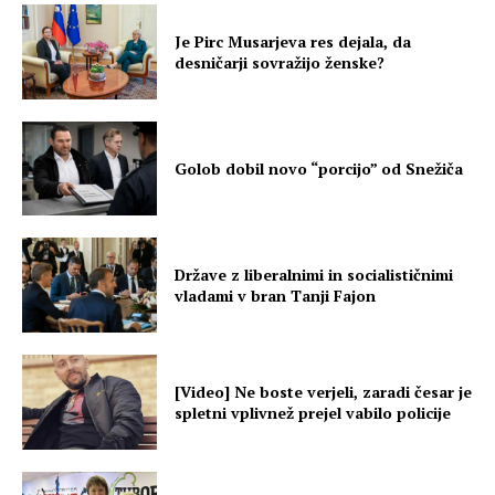
Je Pirc Musarjeva res dejala, da
desničarji sovražijo ženske?
Golob dobil novo “porcijo” od Snežiča
Države z liberalnimi in socialističnimi
vladami v bran Tanji Fajon
[Video] Ne boste verjeli, zaradi česar je
spletni vplivnež prejel vabilo policije