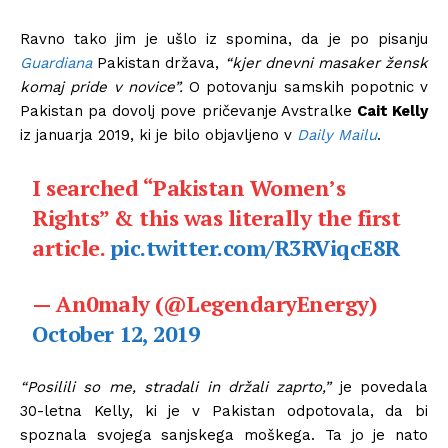
Ravno tako jim je ušlo iz spomina, da je po pisanju
Guardiana
Pakistan država,
“kjer dnevni masaker žensk
komaj pride v novice”.
O potovanju samskih popotnic v
Pakistan pa dovolj pove pričevanje Avstralke
Cait Kelly
iz januarja 2019, ki je bilo objavljeno v
Daily Mailu
.
I searched “Pakistan Women’s
Rights” & this was literally the first
article.
pic.twitter.com/R3RViqcE8R
— An0maly (@LegendaryEnergy)
October 12, 2019
“Posilili so me, stradali in držali zaprto,”
je povedala
30-letna Kelly, ki je v Pakistan odpotovala, da bi
spoznala svojega sanjskega moškega. Ta jo je nato