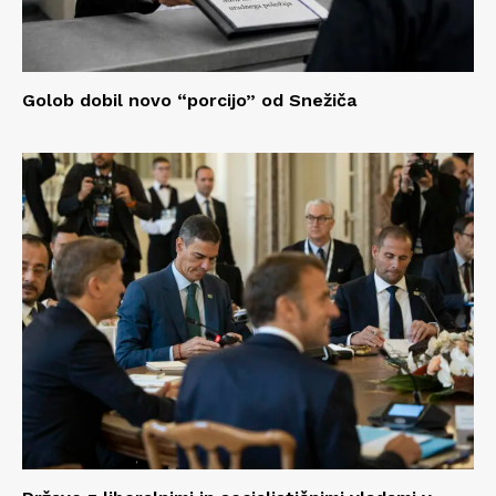
Golob dobil novo “porcijo” od Snežiča