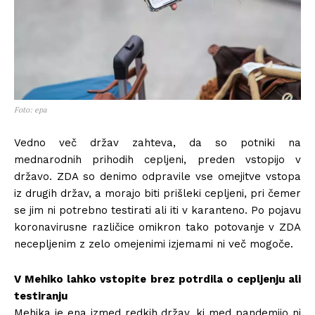
Foto: epa
Vedno več držav zahteva, da so potniki na
mednarodnih prihodih cepljeni, preden vstopijo v
državo. ZDA so denimo odpravile vse omejitve vstopa
iz drugih držav, a morajo biti prišleki cepljeni, pri čemer
se jim ni potrebno testirati ali iti v karanteno. Po pojavu
koronavirusne različice omikron tako potovanje v ZDA
necepljenim z zelo omejenimi izjemami ni več mogoče.
V Mehiko lahko vstopite brez potrdila o cepljenju ali
testiranju
Mehika je ena izmed redkih držav, ki med pandemijo ni