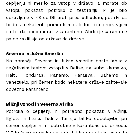
cepljenju ni merilo za vstop v državo, a morate ob
vstopu pokazati potrdilo o testiranju, ki je bilo
opravljeno v 48 do 96 urah pred odhodom, potniki pa
bodo v nekaterih primerih morali tudi biti pripravljeni
na to, da bodo morali v karanteno. Obdobje karantene
pa se razlikuje od države do države.
Severna in Južna Amerika
Na območju Severne in Južne Amerike boste lahko z
negativnim testom vstopili v Belize, na Kubo, Jamajko,
Haiti, Honduras, Panamo, Paragvaj, Bahame in
Venezuelo, pri čemer bodo nekatere države zahtevale
obvezno karanteno.
Bližnji vzhod in Severna Afrika
Potrdila o cepljenju ni potrebno pokazati v Alžiriji,
Egiptu in Iranu. Tudi v Tunizijo lahko odpotujete, pri
čemer cepljenim ni potrebno v karanteno ob prihodu.
V Združene arabske emirate lahko prav tako vstopite