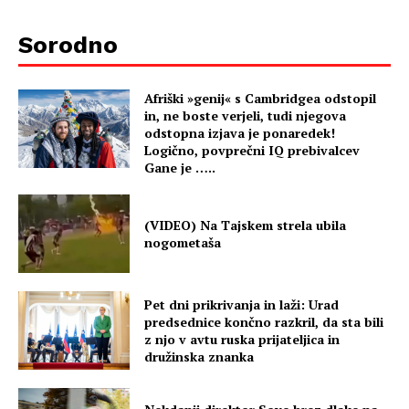
Sorodno
Afriški »genij« s Cambridgea odstopil
in, ne boste verjeli, tudi njegova
odstopna izjava je ponaredek!
Logično, povprečni IQ prebivalcev
Gane je …..
(VIDEO) Na Tajskem strela ubila
nogometaša
Pet dni prikrivanja in laži: Urad
predsednice končno razkril, da sta bili
z njo v avtu ruska prijateljica in
družinska znanka