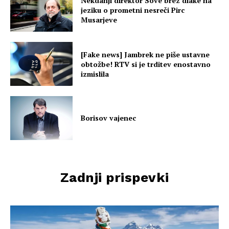
Nekdanji direktor Sove brez dlake na
jeziku o prometni nesreči Pirc
Musarjeve
[Fake news] Jambrek ne piše ustavne
obtožbe! RTV si je trditev enostavno
izmislila
Borisov vajenec
Zadnji prispevki