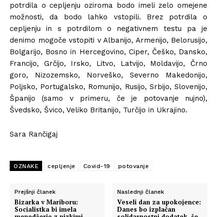
potrdila o cepljenju oziroma bodo imeli zelo omejene
možnosti, da bodo lahko vstopili. Brez potrdila o
cepljenju in s potrdilom o negativnem testu pa je
denimo mogoče vstopiti v Albanijo, Armenijo, Belorusijo,
Bolgarijo, Bosno in Hercegovino, Ciper, Češko, Dansko,
Francijo, Grčijo, Irsko, Litvo, Latvijo, Moldavijo, Črno
goro, Nizozemsko, Norveško, Severno Makedonijo,
Poljsko, Portugalsko, Romunijo, Rusijo, Srbijo, Slovenijo,
Španijo (samo v primeru, če je potovanje nujno),
Švedsko, Švico, Veliko Britanijo, Turčijo in Ukrajino.
Sara Rančigaj
OZNAKE
cepljenje
Covid-19
potovanje
Prejšnji članek
Naslednji članek
Bizarka v Mariboru:
Veseli dan za upokojence:
Socialistka bi imela
Danes bo izplačan
menedžerje z nizkimi
solidarnostni dodatek, še