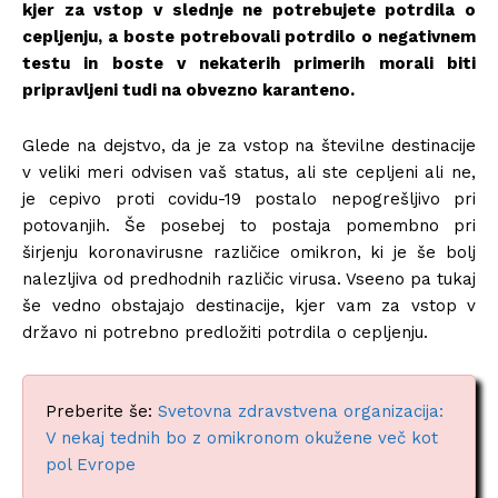
kjer za vstop v slednje ne potrebujete potrdila o
cepljenju, a boste potrebovali potrdilo o negativnem
testu in boste v nekaterih primerih morali biti
pripravljeni tudi na obvezno karanteno.
Glede na dejstvo, da je za vstop na številne destinacije
v veliki meri odvisen vaš status, ali ste cepljeni ali ne,
je cepivo proti covidu-19 postalo nepogrešljivo pri
potovanjih. Še posebej to postaja pomembno pri
širjenju koronavirusne različice omikron, ki je še bolj
nalezljiva od predhodnih različic virusa. Vseeno pa tukaj
še vedno obstajajo destinacije, kjer vam za vstop v
državo ni potrebno predložiti potrdila o cepljenju.
Preberite še:
Svetovna zdravstvena organizacija:
V nekaj tednih bo z omikronom okužene več kot
pol Evrope