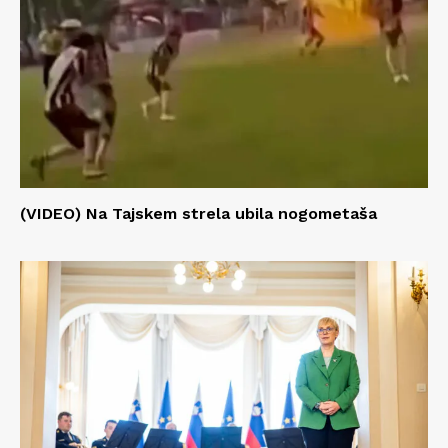
(VIDEO) Na Tajskem strela ubila nogometaša