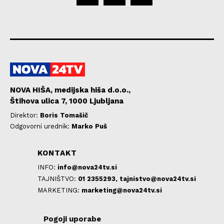
NOVA HIŠA, medijska hiša d.o.o.,
Štihova ulica 7, 1000 Ljubljana
Direktor:
Boris Tomašič
Odgovorni urednik:
Marko Puš
KONTAKT
INFO:
info@nova24tv.si
TAJNIŠTVO:
01 2355293,
tajnistvo@nova24tv.si
MARKETING:
marketing@nova24tv.si
Pogoji uporabe