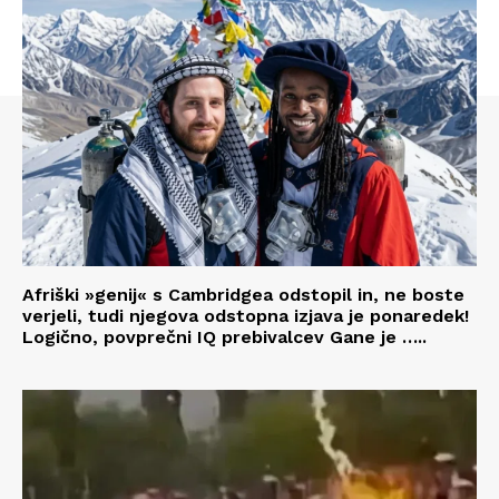
Afriški »genij« s Cambridgea odstopil in, ne boste
verjeli, tudi njegova odstopna izjava je ponaredek!
Logično, povprečni IQ prebivalcev Gane je …..