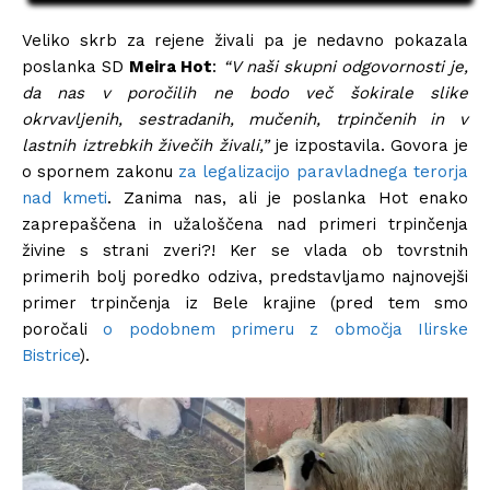
Veliko skrb za rejene živali pa je nedavno pokazala
poslanka SD
Meira Hot
:
“V naši skupni odgovornosti je,
da nas v poročilih ne bodo več šokirale slike
okrvavljenih, sestradanih, mučenih, trpinčenih in v
lastnih iztrebkih živečih živali,”
je izpostavila. Govora je
o spornem zakonu
za legalizacijo paravladnega terorja
nad kmeti
. Zanima nas, ali je poslanka Hot enako
zaprepaščena in užaloščena nad primeri trpinčenja
živine s strani zveri?! Ker se vlada ob tovrstnih
primerih bolj poredko odziva, predstavljamo najnovejši
primer trpinčenja iz Bele krajine (pred tem smo
poročali
o podobnem primeru z območja Ilirske
Bistrice
).