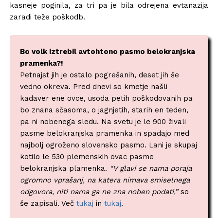
kasneje poginila, za tri pa je bila odrejena evtanazija
zaradi teže poškodb.
Bo volk iztrebil avtohtono pasmo belokranjska
pramenka?!
Petnajst jih je ostalo pogrešanih, deset jih še
vedno okreva. Pred dnevi so kmetje našli
kadaver ene ovce, usoda petih poškodovanih pa
bo znana sčasoma, o jagnjetih, starih en teden,
pa ni nobenega sledu. Na svetu je le 900 živali
pasme belokranjska pramenka in spadajo med
najbolj ogroženo slovensko pasmo. Lani je skupaj
kotilo le 530 plemenskih ovac pasme
belokranjska plamenka.
“V glavi se nama poraja
ogromno vprašanj, na katera nimava smiselnega
odgovora, niti nama ga ne zna noben podati,”
so
še zapisali. Več
tukaj
in
tukaj
.