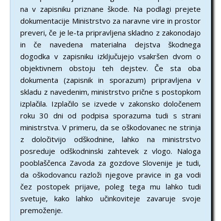
na v zapisniku priznane škode. Na podlagi prejete
dokumentacije Ministrstvo za naravne vire in prostor
preveri, če je le-ta pripravljena skladno z zakonodajo
in če navedena materialna dejstva škodnega
dogodka v zapisniku izključujejo vsakršen dvom o
objektivnem obstoju teh dejstev. Če sta oba
dokumenta (zapisnik in sporazum) pripravljena v
skladu z navedenim, ministrstvo prične s postopkom
izplačila. Izplačilo se izvede v zakonsko določenem
roku 30 dni od podpisa sporazuma tudi s strani
ministrstva. V primeru, da se oškodovanec ne strinja
z določitvijo odškodnine, lahko na ministrstvo
posreduje odškodninski zahtevek z vlogo. Naloga
pooblaščenca Zavoda za gozdove Slovenije je tudi,
da oškodovancu razloži njegove pravice in ga vodi
čez postopek prijave, poleg tega mu lahko tudi
svetuje, kako lahko učinkoviteje zavaruje svoje
premoženje.