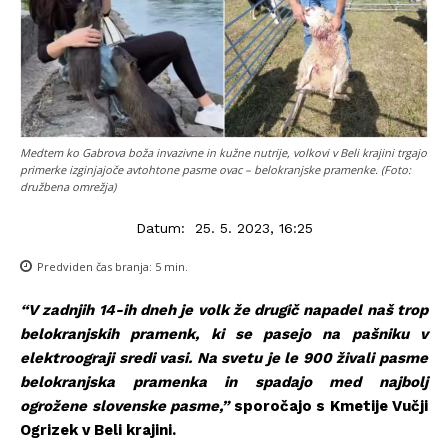
Medtem ko Gabrova boža invazivne in kužne nutrije, volkovi v Beli krajini trgajo
primerke izginjajoče avtohtone pasme ovac – belokranjske pramenke. (Foto:
družbena omrežja)
Datum:
25. 5. 2023, 16:25
Predviden čas branja:
5
min.
“V zadnjih 14-ih dneh je volk že drugič napadel naš trop
belokranjskih pramenk, ki se pasejo na pašniku v
elektroograji sredi vasi. Na svetu je le 900 živali pasme
belokranjska pramenka in spadajo med najbolj
ogrožene slovenske pasme,”
sporočajo s Kmetije Vučji
Ogrizek v Beli krajini.