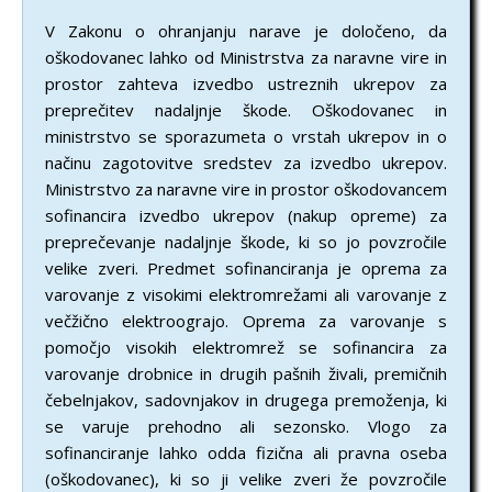
V Zakonu o ohranjanju narave je določeno, da
oškodovanec lahko od Ministrstva za naravne vire in
prostor zahteva izvedbo ustreznih ukrepov za
preprečitev nadaljnje škode. Oškodovanec in
ministrstvo se sporazumeta o vrstah ukrepov in o
načinu zagotovitve sredstev za izvedbo ukrepov.
Ministrstvo za naravne vire in prostor oškodovancem
sofinancira izvedbo ukrepov (nakup opreme) za
preprečevanje nadaljnje škode, ki so jo povzročile
velike zveri. Predmet sofinanciranja je oprema za
varovanje z visokimi elektromrežami ali varovanje z
večžično elektroograjo. Oprema za varovanje s
pomočjo visokih elektromrež se sofinancira za
varovanje drobnice in drugih pašnih živali, premičnih
čebelnjakov, sadovnjakov in drugega premoženja, ki
se varuje prehodno ali sezonsko. Vlogo za
sofinanciranje lahko odda fizična ali pravna oseba
(oškodovanec), ki so ji velike zveri že povzročile