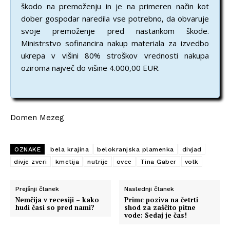
škodo na premoženju in je na primeren način kot
dober gospodar naredila vse potrebno, da obvaruje
svoje premoženje pred nastankom škode.
Ministrstvo sofinancira nakup materiala za izvedbo
ukrepa v višini 80% stroškov vrednosti nakupa
oziroma največ do višine 4.000,00 EUR.
Domen Mezeg
OZNAKE
bela krajina
belokranjska plamenka
divjad
divje zveri
kmetija
nutrije
ovce
Tina Gaber
volk
Prejšnji članek
Naslednji članek
Nemčija v recesiji – kako
Primc poziva na četrti
hudi časi so pred nami?
shod za zaščito pitne
vode: Sedaj je čas!