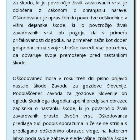
za škodo, ki jo povzročijo živali zavarovanih vrst je
določena z Zakonom o ohranjanju narave.
Oškodovanec je upravičen do povrnitve odškodnine v
višini dejanske škode, ki jo povzročijo živali
zavarovanih vrst ob pogoju, da v primeru
pričakovanosti dogodka, na primeren način kot dober
gospodar in na svoje stroške naredi vse potrebno,
da obvaruje svoje premoženje pred nastankom
škode.
Oškodovanec mora v roku treh dni pisno prijaviti
nastalo škodo Zavodu za gozdove Slovenije.
Pooblaščenec Zavoda za gozdove Slovenije ob
ogledu škodnega dogodka izpolni predpisan obrazec
zapisnika o nastanku škode, ki jo povzročijo živali
zavarovanih prosto živečih vrst. Oškodovanca
predlaga tudi podpis sporazuma in če se ne strinja s
predlagano odškodnino obrazec vloge, na katerem
lahko poda svoje zahteve glede višine izplačila škode