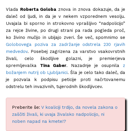
Vlada
Roberta Goloba
znova in znova dokazuje, da je
daleč od ljudi, in da je v nekem vzporednem vesolju.
Uvajala bi sporno in strokovno vprašljivo “nadpolicijo”
za rejce živine, po drugi strani pa rada pogleda proč,
ko živino mučijo in ubijajo zveri. Še več, spomnimo se
Golobovega poziva za zadržanje odstrela 230 rjavih
medvedov
. Posebej zagrizena za varstvo vsakovrstnih
živali, celo škodljive golazni, je premierjeva
spremljevalka
Tina Gaber
. Nazadnje je osupnila
z
božanjem nutrij ob Ljubljanici
. Šla je celo tako daleč, da
je pozvala k podpisu peticije proti načrtovanemu
odstrelu teh invazivnih, tujerodnih škodljivcev.
Preberite še:
V koaliciji trdijo, da novela zakona o
zaščiti živali, ki uvaja živalsko nadpolicijo, ni
noben napad na kmete!?