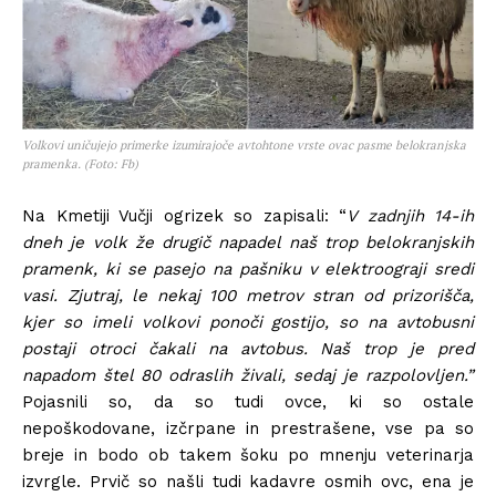
Volkovi uničujejo primerke izumirajoče avtohtone vrste ovac pasme belokranjska
pramenka. (Foto: Fb)
Na Kmetiji Vučji ogrizek so zapisali: “
V zadnjih 14-ih
dneh je volk že drugič napadel naš trop belokranjskih
pramenk, ki se pasejo na pašniku v elektroograji sredi
vasi. Zjutraj, le nekaj 100 metrov stran od prizorišča,
kjer so imeli volkovi ponoči gostijo, so na avtobusni
postaji otroci čakali na avtobus. Naš trop je pred
napadom štel 80 odraslih živali, sedaj je razpolovljen.”
Pojasnili so, da so tudi ovce, ki so ostale
nepoškodovane, izčrpane in prestrašene, vse pa so
breje in bodo ob takem šoku po mnenju veterinarja
izvrgle. Prvič so našli tudi kadavre osmih ovc, ena je