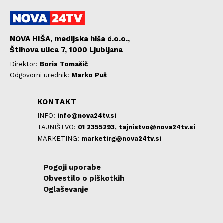
NOVA HIŠA, medijska hiša d.o.o.,
Štihova ulica 7, 1000 Ljubljana
Direktor:
Boris Tomašič
Odgovorni urednik:
Marko Puš
KONTAKT
INFO:
info@nova24tv.si
TAJNIŠTVO:
01 2355293,
tajnistvo@nova24tv.si
MARKETING:
marketing@nova24tv.si
Pogoji uporabe
Obvestilo o piškotkih
Oglaševanje