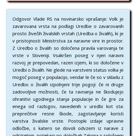
Odgovor Vlade RS na novinarsko vprašanje: Volk je
zavarovana vrsta na podlagi Uredbe o zavarovanih
prosto živečih živalskih vrstah (Uredba o živalih), ki je
v pristojnosti Ministrstva za naravne vire in prostor.
Z Uredbo o živalih so določena pravila varovanja te
vrste v Sloveniji. Vsakršen poseg v njen naravni
razvoj je prepovedan, razen izjem, ki so določene v
Uredbi o živalih. Ne glede na varstveni status volka je
mogoč poseg v populacijo, vendar le če so v skladu z
Uredbo o živalih izpolnjeni trije pogoji: če ni druge
zadovoljive možnosti, če ta ravnanja ne škodujejo
ohranitvi ugodnega stanja populacije in če gre za
enega od razlogov, navedenih v uredbi kot sta:
preprečitve resne škode, zagotavljanje koristi
varstva živalske vrste. Postopki izdaje upravne
odločbe, s katero se dovoli odvzem iz narave z
odstrelom, potekajo po določbah Zakona o splošnem