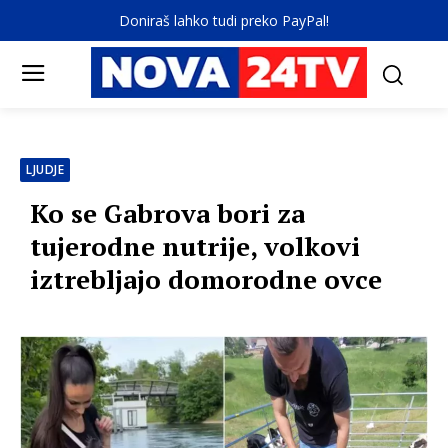
Doniraš lahko tudi preko PayPal!
LJUDJE
Ko se Gabrova bori za
tujerodne nutrije, volkovi
iztrebljajo domorodne ovce