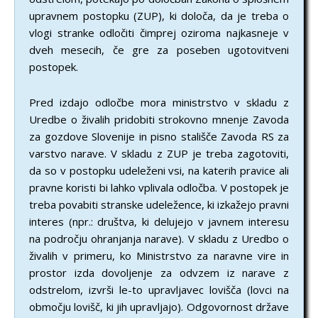
upravnem postopku (ZUP), ki določa, da je treba o
vlogi stranke odločiti čimprej oziroma najkasneje v
dveh mesecih, če gre za poseben ugotovitveni
postopek.
Pred izdajo odločbe mora ministrstvo v skladu z
Uredbe o živalih pridobiti strokovno mnenje Zavoda
za gozdove Slovenije in pisno stališče Zavoda RS za
varstvo narave. V skladu z ZUP je treba zagotoviti,
da so v postopku udeleženi vsi, na katerih pravice ali
pravne koristi bi lahko vplivala odločba. V postopek je
treba povabiti stranske udeležence, ki izkažejo pravni
interes (npr.: društva, ki delujejo v javnem interesu
na področju ohranjanja narave). V skladu z Uredbo o
živalih v primeru, ko Ministrstvo za naravne vire in
prostor izda dovoljenje za odvzem iz narave z
odstrelom, izvrši le-to upravljavec lovišča (lovci na
območju lovišč, ki jih upravljajo). Odgovornost države