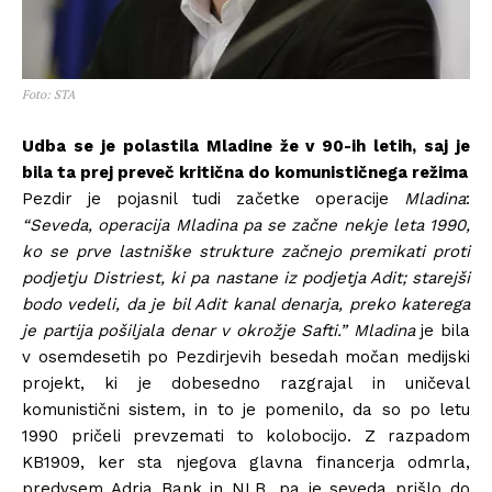
Foto: STA
Udba se je polastila Mladine že v 90-ih letih, saj je
bila ta prej preveč kritična do komunističnega režima
Pezdir je pojasnil tudi začetke operacije
Mladina
:
“Seveda, operacija Mladina pa se začne nekje leta 1990,
ko se prve lastniške strukture začnejo premikati proti
podjetju Distriest, ki pa nastane iz podjetja Adit; starejši
bodo vedeli, da je bil Adit kanal denarja, preko katerega
je partija pošiljala denar v okrožje Safti.”
Mladina
je bila
v osemdesetih po Pezdirjevih besedah močan medijski
projekt, ki je dobesedno razgrajal in uničeval
komunistični sistem, in to je pomenilo, da so po letu
1990 pričeli prevzemati to kolobocijo. Z razpadom
KB1909, ker sta njegova glavna financerja odmrla,
predvsem Adria Bank in NLB, pa je seveda prišlo do