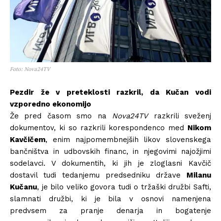
Foto: Nova24TV
Pezdir že v preteklosti razkril, da Kučan vodi
vzporedno ekonomijo
Že pred časom smo na
Nova24TV
razkrili sveženj
dokumentov, ki so razkrili korespondenco med
Nikom
Kavčičem
, enim najpomembnejših likov slovenskega
bančništva in udbovskih financ, in njegovimi najožjimi
sodelavci. V dokumentih, ki jih je zloglasni Kavčič
dostavil tudi tedanjemu predsedniku države
Milanu
Kučanu
, je bilo veliko govora tudi o tržaški družbi Safti,
slamnati družbi, ki je bila v osnovi namenjena
predvsem za pranje denarja in bogatenje