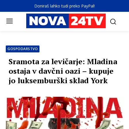
Doniraš lahko tudi preko PayPal!
GOSPODARSTVO
Sramota za levičarje: Mladina
ostaja v davčni oazi – kupuje
jo luksemburški sklad York