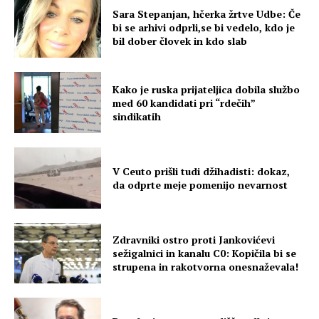
Sara Stepanjan, hčerka žrtve Udbe: Če
bi se arhivi odprli,se bi vedelo, kdo je
bil dober človek in kdo slab
Kako je ruska prijateljica dobila službo
med 60 kandidati pri “rdečih”
sindikatih
V Ceuto prišli tudi džihadisti: dokaz,
da odprte meje pomenijo nevarnost
Zdravniki ostro proti Jankovićevi
sežigalnici in kanalu C0: Kopičila bi se
strupena in rakotvorna onesnaževala!