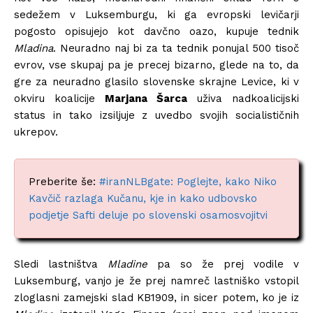
sedežem v Luksemburgu, ki ga evropski levičarji
pogosto opisujejo kot davčno oazo, kupuje tednik
Mladina
. Neuradno naj bi za ta tednik ponujal 500 tisoč
evrov, vse skupaj pa je precej bizarno, glede na to, da
gre za neuradno glasilo slovenske skrajne Levice, ki v
okviru koalicije
Marjana Šarca
uživa nadkoalicijski
status in tako izsiljuje z uvedbo svojih socialističnih
ukrepov.
Preberite še:
#iranNLBgate: Poglejte, kako Niko
Kavčič razlaga Kučanu, kje in kako udbovsko
podjetje Safti deluje po slovenski osamosvojitvi
Sledi lastništva
Mladine
pa so že prej vodile v
Luksemburg, vanjo je že prej namreč lastniško vstopil
zloglasni zamejski slad KB1909, in sicer potem, ko je iz