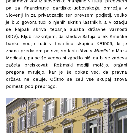
posameznikov iz slovenske manjšine v Italiji, predvsem
pa za financiranje partijsko-udbovskega omrežja v
Sloveniji in za privatizacijo ter prevzem podjetij. Veliko
je bilo govora tudi o njenih skritih lastnikih, a v ozadju
se kajpak skriva tedanja Služba državne varnosti
(SDV). Kljub razkritjem, da sledovi Saftija prek Kmečke
banke vodijo tudi v finančno skupino KB1909, ki je
znana predvsem po svojem lastništvu v
Mladini
in Mark
Medicalu, pa se še vedno ni zgodilo nič, da bi se zadeva
začela preiskovati. Režimski mediji molčijo, organi
pregona mirujejo, kar je še dokaz več, da pravna
država ne deluje. Očitno se želi vse skupaj znova
pomesti pod preprogo.