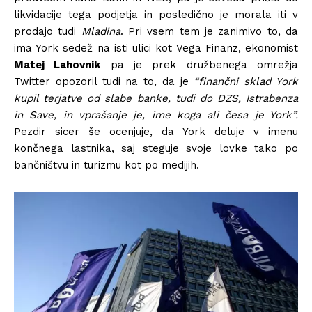
likvidacije tega podjetja in posledično je morala iti v
prodajo tudi
Mladina
. Pri vsem tem je zanimivo to, da
ima York sedež na isti ulici kot Vega Finanz, ekonomist
Matej Lahovnik
pa je prek družbenega omrežja
Twitter opozoril tudi na to, da je
“finančni sklad York
kupil terjatve od slabe banke, tudi do DZS, Istrabenza
in Save, in vprašanje je, ime koga ali česa je York”.
Pezdir sicer še ocenjuje, da York deluje v imenu
končnega lastnika, saj steguje svoje lovke tako po
bančništvu in turizmu kot po medijih.