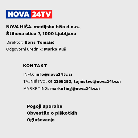
NOVA HIŠA, medijska hiša d.o.o.,
Štihova ulica 7, 1000 Ljubljana
Direktor:
Boris Tomašič
Odgovorni urednik:
Marko Puš
KONTAKT
INFO:
info@nova24tv.si
TAJNIŠTVO:
01 2355293,
tajnistvo@nova24tv.si
MARKETING:
marketing@nova24tv.si
Pogoji uporabe
Obvestilo o piškotkih
Oglaševanje