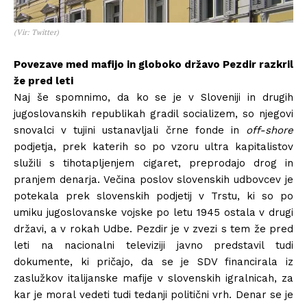
(Vir: Twitter)
Povezave med mafijo in globoko državo Pezdir razkril
že pred leti
Naj še spomnimo, da ko se je v Sloveniji in drugih
jugoslovanskih republikah gradil socializem, so njegovi
snovalci v tujini ustanavljali črne fonde in
off-shore
podjetja, prek katerih so po vzoru ultra kapitalistov
služili s tihotapljenjem cigaret, preprodajo drog in
pranjem denarja. Večina poslov slovenskih udbovcev je
potekala prek slovenskih podjetij v Trstu, ki so po
umiku jugoslovanske vojske po letu 1945 ostala v drugi
državi, a v rokah Udbe. Pezdir je v zvezi s tem že pred
leti na nacionalni televiziji javno predstavil tudi
dokumente, ki pričajo, da se je SDV financirala iz
zaslužkov italijanske mafije v slovenskih igralnicah, za
kar je moral vedeti tudi tedanji politični vrh. Denar se je