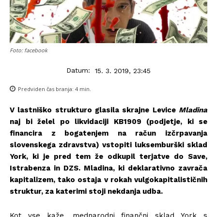
Foto: facebook
Datum:
15. 3. 2019, 23:45
Predviden čas branja:
4
min.
V lastniško strukturo glasila skrajne Levice
Mladina
naj bi želel po likvidaciji KB1909 (podjetje, ki se
financira z bogatenjem na račun izčrpavanja
slovenskega zdravstva) vstopiti luksemburški sklad
York, ki je pred tem že odkupil terjatve do Save,
Istrabenza in DZS. Mladina, ki deklarativno zavrača
kapitalizem, tako ostaja v rokah vulgokapitalističnih
struktur, za katerimi stoji nekdanja udba.
Kot vse kaže, mednarodni finančni sklad York s