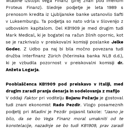
Mladine
izstopil Vega Finanz (prej znan pod imenom
Proteus Finanz). Slednje podjetje je leta 1989 s
prenosom kredita iz Ljubljanske banke ustanovilo Safti
v Luksemburgu. Ta podjetja so nato vdrla v Slovenijo z
udbovskim kapitalom. Del KB1909 je med drugim tudi
Mark Medical, ki je bogatel na račun žilnih opornic, kot
se je razkrivalo v preiskovalni komisiji poslanke
Jelke
Godec
. Z Udbo pa naj bi bila močno povezana tudi
družba Interfinanz Zürich (hčerinska banka NLB d.d.),
ki je vzbudila pozornost v preiskovalni komisiji
dr.
Anžeta Logarja
.
Pooblaščenca KB1909 pod preiskavo v Italiji, med
drugim zaradi pranja denarja in sodelovanja z mafijo
V oddaji
Faktor
pri voditelju
Bojanu Požarju
je gostoval
tudi znani ekonomist
Rado Pezdir
. Vlogo posameznih
podjetij pri
Mladini
je Pezdir pojasnil takole:
“Jasno je
bilo, da se bo Vega Finanz moral umakniti od te
konstelacije, nazadnje se bo tudi KB1909, prav zaradi