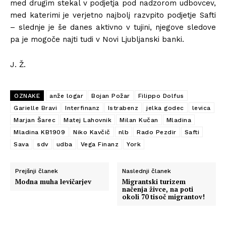
med drugim stekal v podjetja pod nadzorom udbovcev,
med katerimi je verjetno najbolj razvpito podjetje Safti
– slednje je še danes aktivno v tujini, njegove sledove
pa je mogoče najti tudi v Novi Ljubljanski banki.
J. Ž.
OZNAKE
anže logar
Bojan Požar
Filippo Dolfus
Garielle Bravi
Interfinanz
Istrabenz
jelka godec
levica
Marjan Šarec
Matej Lahovnik
Milan Kučan
Mladina
Mladina KB1909
Niko Kavčič
nlb
Rado Pezdir
Safti
Sava
sdv
udba
Vega Finanz
York
Prejšnji članek
Naslednji članek
Modna muha levičarjev
Migrantski turizem
načenja živce, na poti
okoli 70 tisoč migrantov!