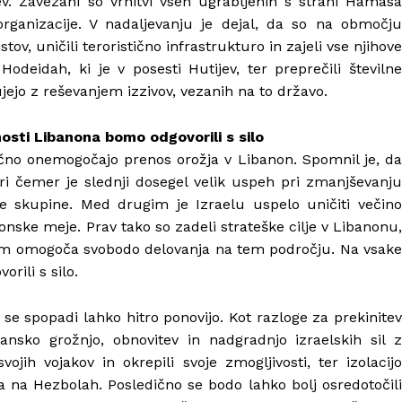
cev. Zavezani so vrnitvi vseh ugrabljenih s strani Hamasa
organizacije. V nadaljevanju je dejal, da so na območju
stov, uničili teroristično infrastrukturo in zajeli vse njihove
Hodeidah, ki je v posesti Hutijev, ter preprečili številne
ujejo z reševanjem izzivov, vezanih na to državo.
osti Libanona bomo odgovorili s silo
tično onemogočajo prenos orožja v Libanon. Spomnil je, da
pri čemer je slednji dosegel velik uspeh pri zmanjševanju
čne skupine. Med drugim je Izraelu uspelo uničiti večino
onske meje. Prav tako so zadeli strateške cilje v Libanonu,
 jim omogoča svobodo delovanja na tem področju. Na vsake
rili s silo.
se spopadi lahko hitro ponovijo. Kot razloge za prekinitev
ransko grožnjo, obnovitev in nadgradnjo izraelskih sil z
jih vojakov in okrepili svoje zmogljivosti, ter izolacijo
 na Hezbolah. Posledično se bodo lahko bolj osredotočili