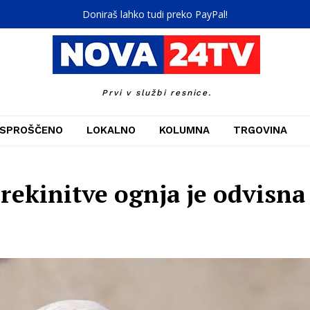
Doniraš lahko tudi preko PayPal!
Prvi v službi resnice.
SPROŠČENO
LOKALNO
KOLUMNA
TRGOVINA
rekinitve ognja je odvisna