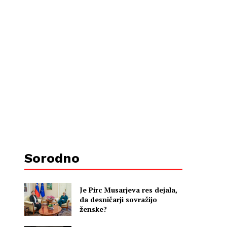
Sorodno
Je Pirc Musarjeva res dejala,
da desničarji sovražijo
ženske?