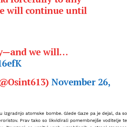
e will continue until
ry—and we will…
16efK
(@Osint613)
November 26,
nu izgradnjo atomske bombe. Glede Gaze pa je dejal, da so
eroristov. Prav tako so likvidirali pomembnejše voditelje te