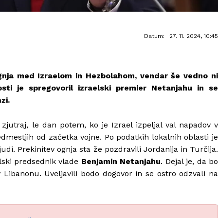
Datum:
27. 11. 2024, 10:45
ognja med Izraelom in Hezbolahom, vendar še vedno ni
osti je spregovoril izraelski premier Netanjahu in se
zi.
 zjutraj, le dan potem, ko je Izrael izpeljal val napadov v
redmestjih od začetka vojne. Po podatkih lokalnih oblasti je
udi. Prekinitev ognja sta že pozdravili Jordanija in Turčija.
lski predsednik vlade
Benjamin Netanjahu
. Dejal je, da b
v Libanonu. Uveljavili bodo dogovor in se ostro odzvali na