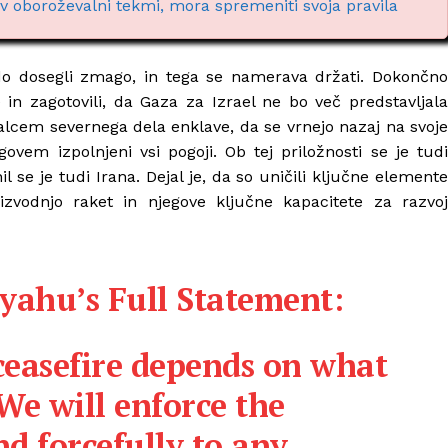
i v oboroževalni tekmi, mora spremeniti svoja pravila
do dosegli zmago, in tega se namerava držati. Dokončno
 in zagotovili, da Gaza za Izrael ne bo več predstavljala
alcem severnega dela enklave, da se vrnejo nazaj na svoje
vem izpolnjeni vsi pogoji. Ob tej priložnosti se je tudi
 se je tudi Irana. Dejal je, da so uničili ključne elemente
zvodnjo raket in njegove ključne kapacitete za razvoj
yahu’s Full Statement:
ceasefire depends on what
We will enforce the
d forcefully to any