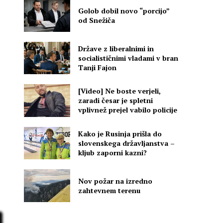
Golob dobil novo “porcijo”
od Snežiča
Države z liberalnimi in
socialističnimi vladami v bran
Tanji Fajon
[Video] Ne boste verjeli,
zaradi česar je spletni
vplivnež prejel vabilo policije
Kako je Rusinja prišla do
slovenskega državljanstva –
kljub zaporni kazni?
o
Nov požar na izredno
zahtevnem terenu