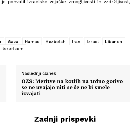
 pohvalil izraelske vojaške zmogljivosti in vzdržljivost,
u
Gaza
Hamas
Hezbolah
Iran
Izrael
Libanon
terorizem
Naslednji članek
OZS: Meritve na kotlih na trdno gorivo
se ne uvajajo niti se še ne bi smele
izvajati
Zadnji prispevki