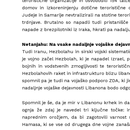
teroristične organizacije in osvobodili 154 tal
domov in izkoreninjenju dotične teroristične 
Judeje in Samarije nevtralizirali na stotine terori
trdnjave. Brutalno so napadli tudi pristanišče 
napade z brezpilotniki iz Iraka, hkrati pa nadalj
Netanjahu: Na vsake nadaljnje vojaške dejavn
Tudi Iranu, Hezbolahu in sirski vojski sistema
je vojno začel Hezbolah, ki je napadel Izrael, 
bojnih in vodstvenih zmogljivosti te teroristi
Hezbolahovih raket in infrastrukturo blizu liban
spomnil pa je tudi na vojaško podporo ZDA, ki
nadaljnje vojaške dejavnosti Libanona bodo odgovo
Spomnil je še, da je mir v Libanonu krhek in da 
ognja že zdaj je navedel tri ključne točke: i
naprednim orožjem, da bi zagotovili varnost svo
Hamasa, ki se vse od drugega dne vojne zanaša