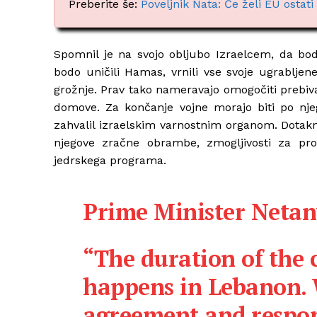
Preberite še:
Poveljnik Nata: Če želi EU ostat
Spomnil je na svojo obljubo Izraelcem, da bo
bodo uničili Hamas, vrnili vse svoje ugrabljene
grožnje. Prav tako nameravajo omogočiti prebiv
domove. Za končanje vojne morajo biti po njego
zahvalil izraelskim varnostnim organom. Dotaknil
njegove zračne obrambe, zmogljivosti za proi
jedrskega programa.
Prime Minister Netan
“The duration of the 
happens in Lebanon. 
agreement and respon