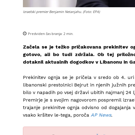
Izraelski premier Benjamin Netanjahu. (Foto: EPA)
Predviden čas branja:
2
min.
Začela se je težko pričakovana prekinitev 
gotovo, ali bo tudi zdržala. Ob tej priložn
dotaknil aktualnih dogodkov v Libanonu in Ga
Prekinitev ognja se je pričela v sredo ob 4. uri
libanonski prestolnici Bejrut in njenih južnih p
bilo v napadih po vsej državi ubitih najmanj 24 lj
Premirje je s svojim nagovorom pospremil izrae
trajanje prekinitve ognja odvisno od dogajanja 
vsako kršitev le-tega, poroča
AP News
.