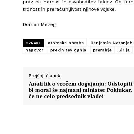
prav na Hamas in osvoboditev talcev. Ob tem je
trdnost in preračunljivost njihove vojske.
Domen Mezeg
atomska bomba
Benjamin Netanjah
OZNAKE
nagovor
prekinitev ognja
premirje
Sirija
Prejšnji članek
Analitik o vročem dogajanju: Odstopiti
bi moral še najmanj minister Poklukar,
če ne celo predsednik vlade!