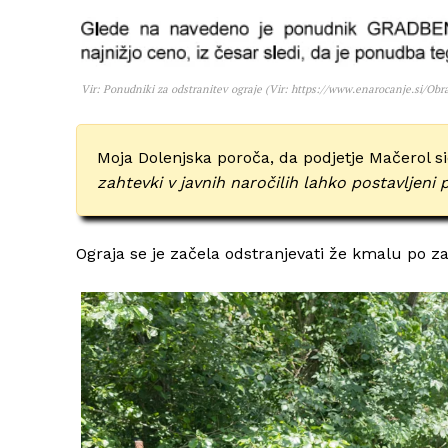
Vir: Ponudniki za odstranitev ograje (Vir: https://www.enarocanje.si/O
Moja Dolenjska poroča, da podjetje Mačerol si
zahtevki v javnih naročilih lahko postavljeni
Ograja se je začela odstranjevati že kmalu po 