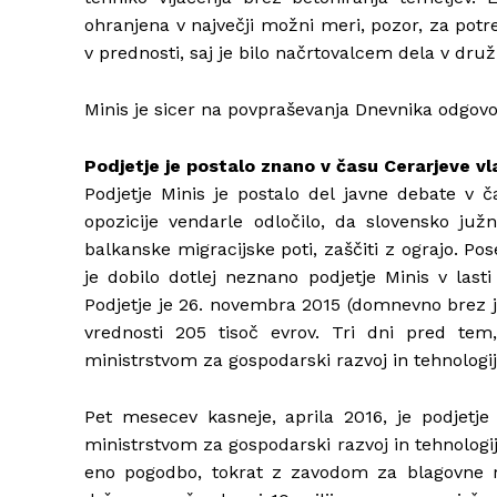
ohranjena v največji možni meri, pozor, za potr
v prednosti, saj je bilo načrtovalcem dela v družb
Minis je sicer na povpraševanja Dnevnika odgovor
Podjetje je postalo znano v času Cerarjeve v
Podjetje Minis je postalo del javne debate v č
opozicije vendarle odločilo, da slovensko juž
balkanske migracijske poti, zaščiti z ograjo. Po
je dobilo dotlej neznano podjetje Minis v last
Podjetje je 26. novembra 2015 (domnevno brez j
vrednosti 205 tisoč evrov. Tri dni pred tem,
ministrstvom za gospodarski razvoj in tehnologij
Pet mesecev kasneje, aprila 2016, je podjetj
ministrstvom za gospodarski razvoj in tehnologij
eno pogodbo, tokrat z zavodom za blagovne re