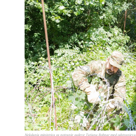
Nekdanja ministrica za notranje zadeve Tatjana Bobnar med odstranjevan