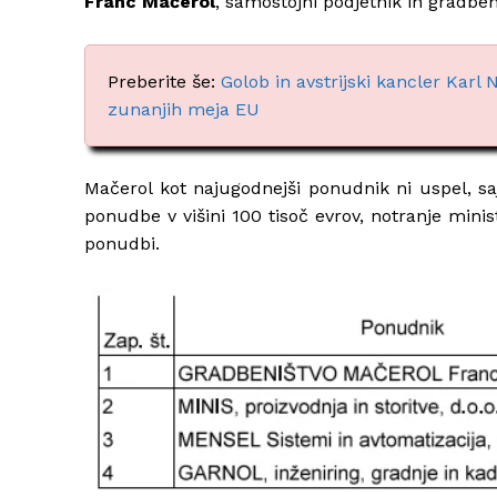
Franc Mačerol
, samostojni podjetnik in gradbe
Preberite še:
Golob in avstrijski kancler Ka
zunanjih meja EU
Mačerol kot najugodnejši ponudnik ni uspel, saj 
ponudbe v višini 100 tisoč evrov, notranje minis
ponudbi.