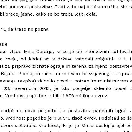
ebe ponovne postavitve. Tudi zato naj bi bila družba Minis
i precej jasno, kako se bo treba lotiti dela.
il, da trase ne pozna.
lade
asu vlade Mira Cerarja, ki se je po intenzivnih zahtevah
no mejo, od koder so v državo vstopali migranti iz t. i.
sel za pripravo žičnate ograje in terena za njeno postavitev
i Bojana Plohla, in sicer domnevno brez javnega razpisa.
avnega razpisa) sklenilo posel z notranjim ministrstvom v
 23. novembra 2015, je isto podjetje sklenilo posel z
o. Vrednost pogodbe je bila 1,976 milijona evrov.
e podpisalo novo pogodbo za postavitev panelnih ograj z
o. Vrednost pogodbe je bila 918 tisoč evrov. Podpisali so še
zerve. Skupna vrednost, ki jo je Minis doslej prejel od