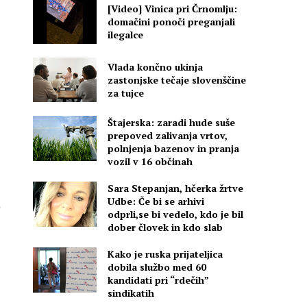
[Video] Vinica pri Črnomlju:
domačini ponoči preganjali
ilegalce
Vlada končno ukinja
zastonjske tečaje slovenščine
za tujce
Štajerska: zaradi hude suše
prepoved zalivanja vrtov,
polnjenja bazenov in pranja
vozil v 16 občinah
Sara Stepanjan, hčerka žrtve
Udbe: Če bi se arhivi
odprli,se bi vedelo, kdo je bil
dober človek in kdo slab
Kako je ruska prijateljica
dobila službo med 60
kandidati pri “rdečih”
sindikatih