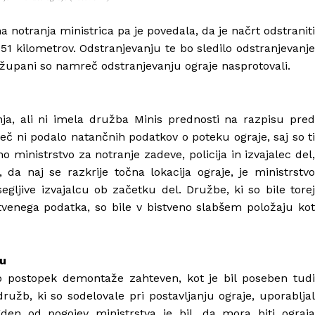
a notranja ministrica pa je povedala, da je načrt odstraniti
 51 kilometrov. Odstranjevanju te bo sledilo odstranjevanje
 župani so namreč odstranjevanju ograje nasprotovali.
nja, ali ni imela družba Minis prednosti na razpisu pred
eč ni podalo natančnih podatkov o poteku ograje, saj so ti
ministrstvo za notranje zadeve, policija in izvajalec del,
 da naj se razkrije točna lokacija ograje, je ministrstvo
gljive izvajalcu ob začetku del. Družbe, ki so bile torej
tvenega podatka, so bile v bistveno slabšem položaju kot
ju
bo postopek demontaže zahteven, kot je bil poseben tudi
ružb, ki so sodelovale pri postavljanju ograje, uporabljal
Eden od pogojev ministrstva je bil, da mora biti ograja