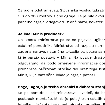
Ograjo je odstranjevala Slovenska vojska, takratn
150 do 200 metrov žične ograje. Te je bilo okoli
panelne ograje v dogovoru z občinami, nekateri
Je imel Minis prednost?
Ob izboru ministrstva pa so se pojavila ugiba
ostalimi ponudniki. Ministrstvo od razpisu namr
zaupna narave, natančno lokacijo pa pozna samo 
ki je ograjo postavil – Minis. Na pozive družb,
odgovarjalo, da bodo omenjene informacije dose
primorane načrtovati stroške del brez tega bis
Minis, ki je natančno lokacijo ograje poznal.
Pogoj: ograjo je treba ohraniti v dobrem stan
So pa ponudniki od ministrstva izvedeli, da 
postopek montaže. Minis je poleg treh ostalih d
tehniko vijačenja brez betoniranja temeljev. 