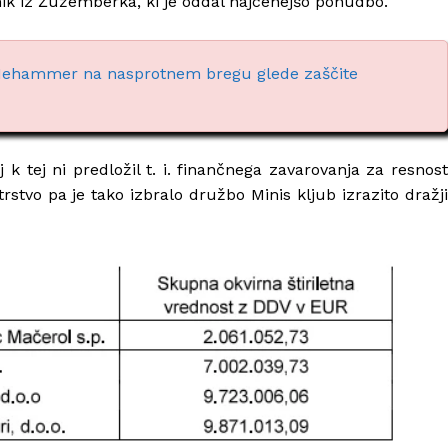
nik iz Žužemberka, ki je oddal najcenejšo ponudbo.
rl Nehammer na nasprotnem bregu glede zaščite
k tej ni predložil t. i. finančnega zavarovanja za resnost
trstvo pa je tako izbralo družbo Minis kljub izrazito dražji