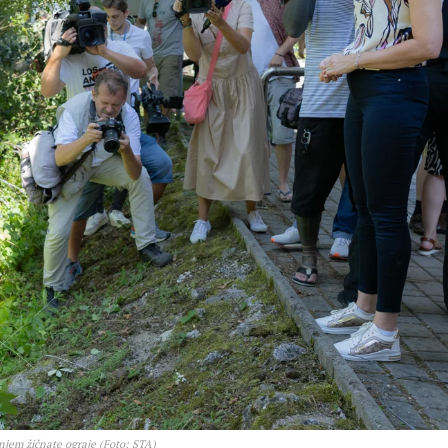
jem žičnate ograje (Foto: STA)