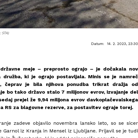
: STA)
Datum:
14. 2. 2023, 23:30
državne meje – preprosto ograjo – je dočakala nov
družba, ki je ograjo postavljala. Minis se je namreč
l, čeprav je bila njihova ponudba trikrat dražja od
e bo tako državo stalo 7 milijonov evrov, izvajanje del
 sedaj prejel že 9,94 milijona evrov davkoplačevalskega
da RS za blagovne rezerve, za postavitev ograje torej.
tranje zadeve objavilo novembra lansko leto, so se sicer
e Garnol iz Kranja in Mensel iz Ljubljane. Prijavil se je tudi