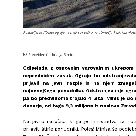
Postavljanje žičnate ograje na meji s Hrvaško na območju Razkrižja (Foto
Predviden čas branja:
3
min.
Odisejada z osnovnim varovalnim ukrepom 
nepredviden zasuk. Ograjo bo odstranjevala 
prijavil na javni razpis in na njem zmaga
najcenejšega ponudnika. Odstranjevanje ograj
pa bo predvidoma trajalo 4 leta. Minis je do
denarja, od tega 9,3 milijona iz naslova Zavo
Na javno naročilo, ki ga je ministrstvo za no
prijavili štirje ponudniki. Poleg Minisa še podjetj