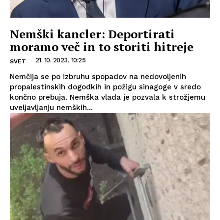
Nemški kancler: Deportirati
moramo več in to storiti hitreje
21. 10. 2023, 10:25
SVET
Nemčija se po izbruhu spopadov na nedovoljenih
propalestinskih dogodkih in požigu sinagoge v sredo
končno prebuja. Nemška vlada je pozvala k strožjemu
uveljavljanju nemških...