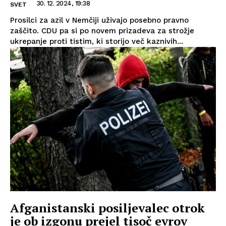
30. 12. 2024, 19:38
SVET
Prosilci za azil v Nemčiji uživajo posebno pravno
zaščito. CDU pa si po novem prizadeva za strožje
ukrepanje proti tistim, ki storijo več kaznivih...
Afganistanski posiljevalec otrok
je ob izgonu prejel tisoč evrov