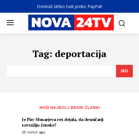
Doniraš lahko tudi preko PayPal!
Tag:
deportacija
IŠČI
NAŠI NAJBOLJ BRANI ČLANKI
Je Pirc Musarjeva res dejala, da desničarji
sovražijo ženske?
25 minut ago