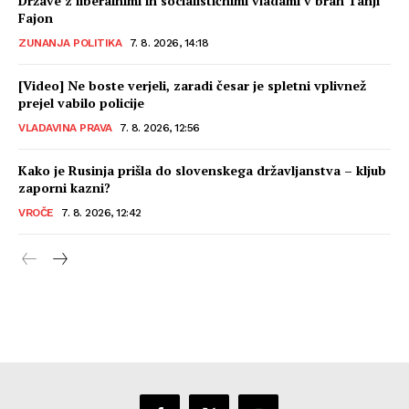
Države z liberalnimi in socialističnimi vladami v bran Tanji
Fajon
ZUNANJA POLITIKA
7. 8. 2026, 14:18
[Video] Ne boste verjeli, zaradi česar je spletni vplivnež
prejel vabilo policije
VLADAVINA PRAVA
7. 8. 2026, 12:56
Kako je Rusinja prišla do slovenskega državljanstva – kljub
zaporni kazni?
VROČE
7. 8. 2026, 12:42