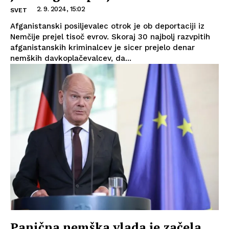
2. 9. 2024, 15:02
SVET
Afganistanski posiljevalec otrok je ob deportaciji iz
Nemčije prejel tisoč evrov. Skoraj 30 najbolj razvpitih
afganistanskih kriminalcev je sicer prejelo denar
nemških davkoplačevalcev, da...
Panična nemška vlada je začela