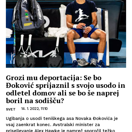
Grozi mu deportacija: Se bo
Đoković sprijaznil s svojo usodo in
odletel domov ali se bo še naprej
boril na sodišču?
14. 1. 2022, 11:10
SVET
Ugibanja o usodi teniškega asa Novaka Đokovića je
vsaj zaenkrat konec. Avstralski minister za
priseljevanje Alex Hawke je namreč sporočil težko