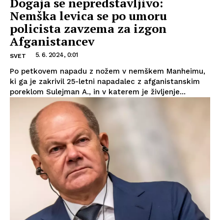
Dogaja se nepredstavljivo:
Nemška levica se po umoru
policista zavzema za izgon
Afganistancev
5. 6. 2024, 0:01
SVET
Po petkovem napadu z nožem v nemškem Manheimu,
ki ga je zakrivil 25-letni napadalec z afganistanskim
poreklom Sulejman A., in v katerem je življenje...