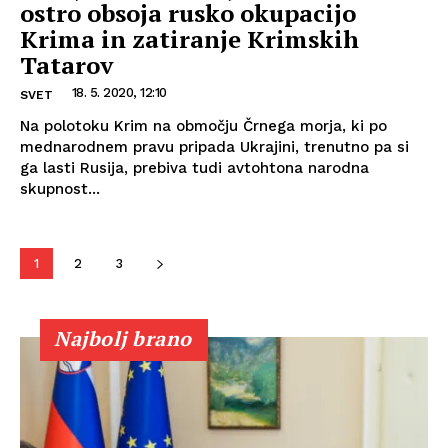
ostro obsoja rusko okupacijo
Krima in zatiranje Krimskih
Tatarov
18. 5. 2020, 12:10
SVET
Na polotoku Krim na območju Črnega morja, ki po
mednarodnem pravu pripada Ukrajini, trenutno pa si
ga lasti Rusija, prebiva tudi avtohtona narodna
skupnost...
1
2
3
Najbolj brano