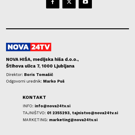
NOVA HIŠA, medijska hiša d.o.o.,
Štihova ulica 7, 1000 Ljubljana
Direktor:
Boris Tomašič
Odgovorni urednik:
Marko Puš
KONTAKT
INFO:
info@nova24tv.si
TAJNIŠTVO:
01 2355293,
tajnistvo@nova24tv.si
MARKETING:
marketing@nova24tv.si