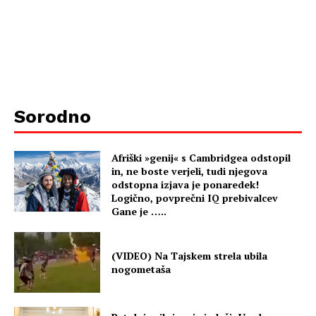
Sorodno
Afriški »genij« s Cambridgea odstopil
in, ne boste verjeli, tudi njegova
odstopna izjava je ponaredek!
Logično, povprečni IQ prebivalcev
Gane je …..
(VIDEO) Na Tajskem strela ubila
nogometaša