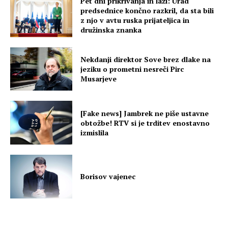
Pet dni prikrivanja in laži: Urad
predsednice končno razkril, da sta bili
z njo v avtu ruska prijateljica in
družinska znanka
Nekdanji direktor Sove brez dlake na
jeziku o prometni nesreči Pirc
Musarjeve
[Fake news] Jambrek ne piše ustavne
obtožbe! RTV si je trditev enostavno
izmislila
Borisov vajenec