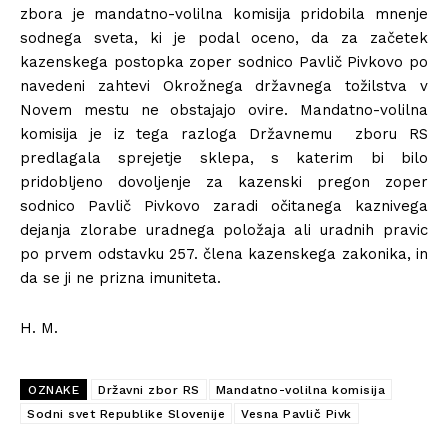
zbora je mandatno-volilna komisija pridobila mnenje
sodnega sveta, ki je podal oceno, da za začetek
kazenskega postopka zoper sodnico Pavlič Pivkovo po
navedeni zahtevi Okrožnega državnega tožilstva v
Novem mestu ne obstajajo ovire. Mandatno-volilna
komisija je iz tega razloga Državnemu zboru RS
predlagala sprejetje sklepa, s katerim bi bilo
pridobljeno dovoljenje za kazenski pregon zoper
sodnico Pavlič Pivkovo zaradi očitanega kaznivega
dejanja zlorabe uradnega položaja ali uradnih pravic
po prvem odstavku 257. člena kazenskega zakonika, in
da se ji ne prizna imuniteta.
H. M.
OZNAKE
Državni zbor RS
Mandatno-volilna komisija
Sodni svet Republike Slovenije
Vesna Pavlič Pivk