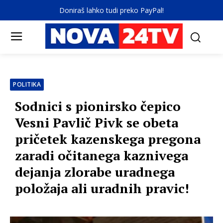
Doniraš lahko tudi preko PayPal!
POLITIKA
Sodnici s pionirsko čepico
Vesni Pavlič Pivk se obeta
pričetek kazenskega pregona
zaradi očitanega kaznivega
dejanja zlorabe uradnega
položaja ali uradnih pravic!