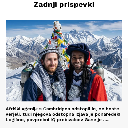
Zadnji prispevki
Afriški »genij« s Cambridgea odstopil in, ne boste
verjeli, tudi njegova odstopna izjava je ponaredek!
Logično, povprečni IQ prebivalcev Gane je …..