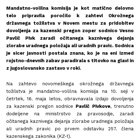
Mandatno-volilna komisija je kot matično delovno
telo pripravila poročilo k zahtevi Okrožnega
državnega tožilstva v Novem mestu za pridobitev
dovoljenja za kazenski pregon zoper sodnico Vesno
Pavlič Pivk zaradi očitanega kaznivega dejanja
zlorabe uradnega položaja ali uradnih pravic. Sodnica
je sicer javnosti postala znana, ko je na eni izmed
rojstno-dnevnih zabav paradirala s titovko na glavi in
z jugoslovansko zastavo v roki.
Na zahtevo novomeškega okrožnega državnega
tožilstva je mandatno-volilna komisija na 10. seji v
četrtek, 16. maja letos, obravnavala izdajo dovoljenja
za kazenski pregon sodnice
Pavlič Pivkove
, trenutno
dodeljene na ministrstvo za pravosodje, zaradi
očitanega kaznivega dejanja zlorabe uradnega položaja
ali uradnih pravic po prvem odstavku 257. člena
kazenskega zakonika (KZ-1).