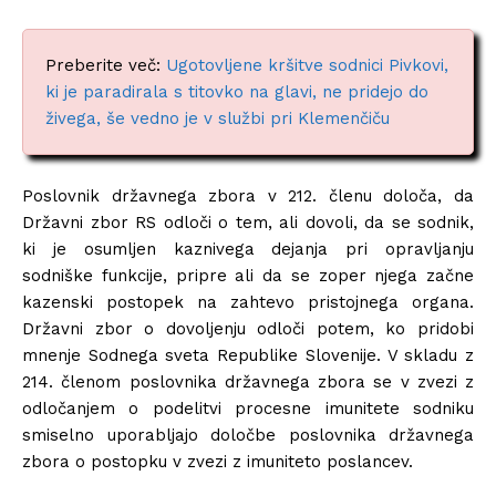
Preberite več:
Ugotovljene kršitve sodnici Pivkovi,
ki je paradirala s titovko na glavi, ne pridejo do
živega, še vedno je v službi pri Klemenčiču
Poslovnik državnega zbora v 212. členu določa, da
Državni zbor RS odloči o tem, ali dovoli, da se sodnik,
ki je osumljen kaznivega dejanja pri opravljanju
sodniške funkcije, pripre ali da se zoper njega začne
kazenski postopek na zahtevo pristojnega organa.
Državni zbor o dovoljenju odloči potem, ko pridobi
mnenje Sodnega sveta Republike Slovenije. V skladu z
214. členom poslovnika državnega zbora se v zvezi z
odločanjem o podelitvi procesne imunitete sodniku
smiselno uporabljajo določbe poslovnika državnega
zbora o postopku v zvezi z imuniteto poslancev.