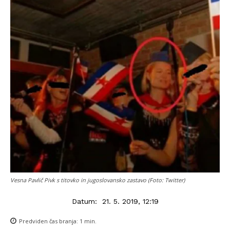
Vesna Pavlič Pivk s titovko in jugoslovansko zastavo (Foto: Twitter)
Datum:
21. 5. 2019, 12:19
Predviden čas branja:
1
min.