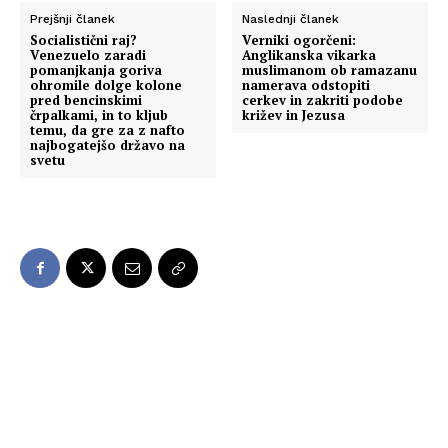
Prejšnji članek
Naslednji članek
Socialistični raj?
Verniki ogorčeni:
Venezuelo zaradi
Anglikanska vikarka
pomanjkanja goriva
muslimanom ob ramazanu
ohromile dolge kolone
namerava odstopiti
pred bencinskimi
cerkev in zakriti podobe
črpalkami, in to kljub
križev in Jezusa
temu, da gre za z nafto
najbogatejšo državo na
svetu