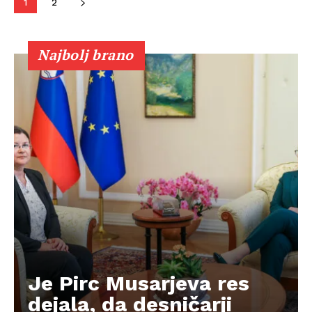
1
2
Najbolj brano
Je Pirc Musarjeva res
dejala, da desničarji