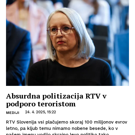
Absurdna politizacija RTV v
podporo teroristom
24. 4. 2025, 15:22
MEDIJI
RTV Slovenija vsi plačujemo skoraj 100 milijonov evrov
letno, pa kljub temu nimamo nobene besede, ko v
našem imenu vodijo skrajno levo politiko tako...