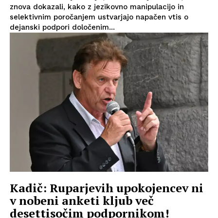
znova dokazali, kako z jezikovno manipulacijo in
selektivnim poročanjem ustvarjajo napačen vtis o
dejanski podpori določenim...
Kadič: Ruparjevih upokojencev ni
v nobeni anketi kljub več
desettisočim podpornikom!