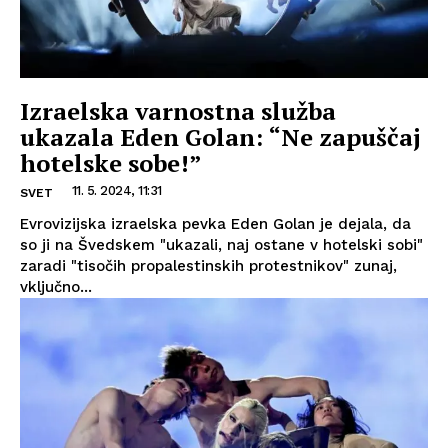
Izraelska varnostna služba
ukazala Eden Golan: “Ne zapuščaj
hotelske sobe!”
11. 5. 2024, 11:31
SVET
Evrovizijska izraelska pevka Eden Golan je dejala, da
so ji na Švedskem "ukazali, naj ostane v hotelski sobi"
zaradi "tisočih propalestinskih protestnikov" zunaj,
vključno...