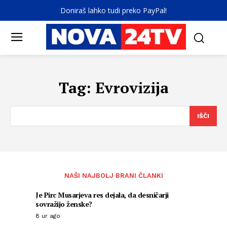
Doniraš lahko tudi preko PayPal!
Tag:
Evrovizija
IŠČI
NAŠI NAJBOLJ BRANI ČLANKI
Je Pirc Musarjeva res dejala, da desničarji
sovražijo ženske?
8 ur ago