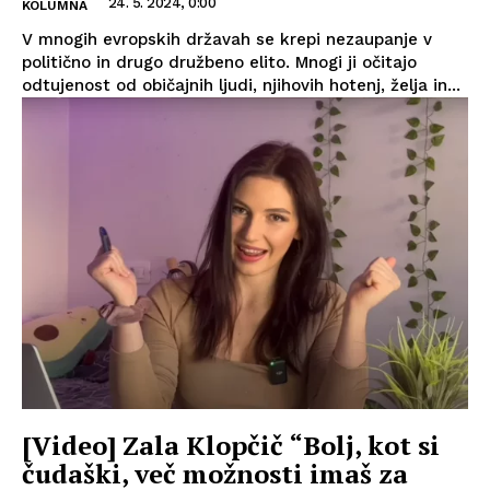
24. 5. 2024, 0:00
KOLUMNA
V mnogih evropskih državah se krepi nezaupanje v
politično in drugo družbeno elito. Mnogi ji očitajo
odtujenost od običajnih ljudi, njihovih hotenj, želja in...
[Video] Zala Klopčič “Bolj, kot si
čudaški, več možnosti imaš za