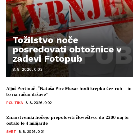
Tožilstvo noče
posredovati obtožnice v
zadevi Fotopub
8. 8. 2026, 0:03
Aljuš Pertinač: “Nataša Pirc Musar hodi krepko čez rob – in
to na račun države”
POLITIKA
8. 8. 2026, 0:02
Znanstveniki hočejo prepoloviti človeštvo: do 2200 naj bi
ostalo le 4 milijarde
SVET
8. 8. 2026, 0:01