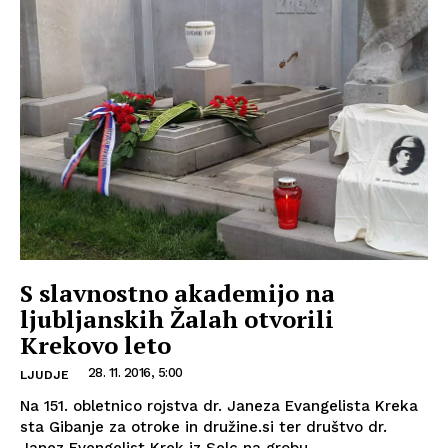
S slavnostno akademijo na
ljubljanskih Žalah otvorili
Krekovo leto
28. 11. 2016, 5:00
LJUDJE
Na 151. obletnico rojstva dr. Janeza Evangelista Kreka
sta Gibanje za otroke in družine.si ter društvo dr.
Janez Evengelist Krek iz Selc na grobu...