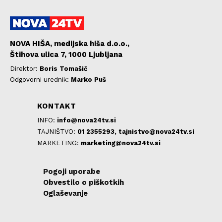
NOVA HIŠA, medijska hiša d.o.o.,
Štihova ulica 7, 1000 Ljubljana
Direktor:
Boris Tomašič
Odgovorni urednik:
Marko Puš
KONTAKT
INFO:
info@nova24tv.si
TAJNIŠTVO:
01 2355293,
tajnistvo@nova24tv.si
MARKETING:
marketing@nova24tv.si
Pogoji uporabe
Obvestilo o piškotkih
Oglaševanje