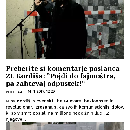
Preberite si komentarje poslanca
ZL Kordiša: “Pojdi do fajmoštra,
pa zahtevaj odpustek!”
14. 1. 2017, 12:29
POLITIKA
Miha Kordiš, slovenski Che Guevara, baklonosec in
revolucionar. Izrezana slika svojih komunističnih idolov,
ki so v smrt poslali na milijone nedolžnih ljudi. Z
njegove...