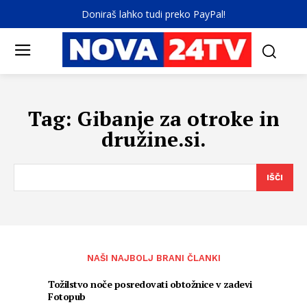
Doniraš lahko tudi preko PayPal!
Tag:
Gibanje za otroke in
družine.si.
IŠČI
NAŠI NAJBOLJ BRANI ČLANKI
Tožilstvo noče posredovati obtožnice v zadevi
Fotopub