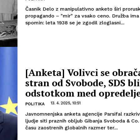
Časnik Delo z manipulativno anketo širi prorus
propagando – "mir" za vsako ceno. Družba ima 
spomin: leta 1938 se je zgodil zloglasni...
[Anketa] Volivci se obrač
stran od Svobode, SDS bl
odstotkom med opredelj
13. 4. 2025, 10:51
POLITIKA
Javnomnenjska anketa agencije Parsifal razkriv
ljudje siti praznih obljub Gibanja Svoboda & Co. 
času zaostrenih globalnih razmer ter...