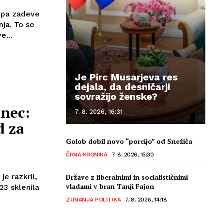
e pa zadeve
nja. To se
e...
Je Pirc Musarjeva res
dejala, da desničarji
sovražijo ženske?
anec:
7. 8. 2026, 16:31
d za
Golob dobil novo “porcijo” od Snežiča
ČRNA KRONIKA
7. 8. 2026, 15:30
e razkril,
Države z liberalnimi in socialističnimi
vladami v bran Tanji Fajon
23 sklenila
ZUNANJA POLITIKA
7. 8. 2026, 14:18