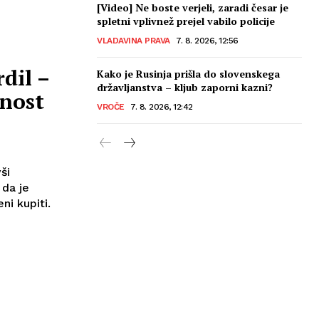
[Video] Ne boste verjeli, zaradi česar je
spletni vplivnež prejel vabilo policije
VLADAVINA PRAVA
7. 8. 2026, 12:56
dil –
Kako je Rusinja prišla do slovenskega
državljanstva – kljub zaporni kazni?
enost
VROČE
7. 8. 2026, 12:42
ši
 da je
i kupiti.