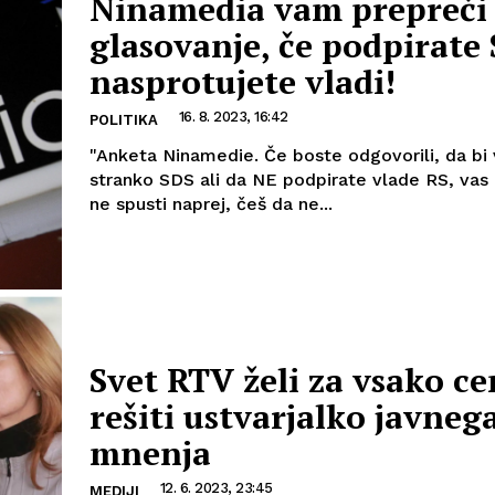
Ninamedia vam prepreči
glasovanje, če podpirate 
nasprotujete vladi!
16. 8. 2023, 16:42
POLITIKA
"Anketa Ninamedie. Če boste odgovorili, da bi v
stranko SDS ali da NE podpirate vlade RS, vas
ne spusti naprej, češ da ne...
Svet RTV želi za vsako c
rešiti ustvarjalko javneg
mnenja
12. 6. 2023, 23:45
MEDIJI