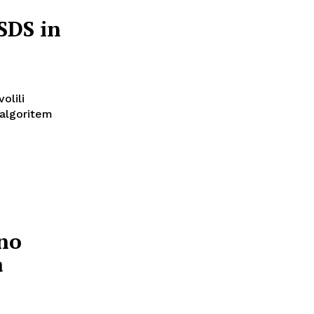
SDS in
olili
 algoritem
eno
a