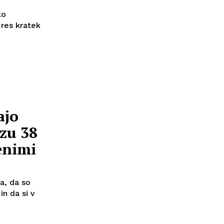
ko
res kratek
ajo
izu 38
enimi
a, da so
in da si v