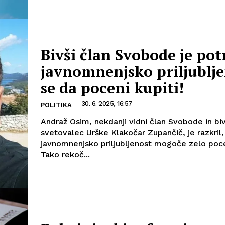
Bivši član Svobode je potr
javnomnenjsko priljublj
se da poceni kupiti!
30. 6. 2025, 16:57
POLITIKA
Andraž Osim, nekdanji vidni član Svobode in biv
svetovalec Urške Klakočar Zupančič, je razkril,
javnomnenjsko priljubljenost mogoče zelo pocen
Tako rekoč...