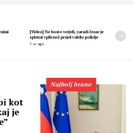
čnimi
[Video] Ne boste verjeli, zaradi česar je
spletni vplivnež prejel vabilo policije
7 ur ago
Najbolj brano
bi kot
aj je
e”