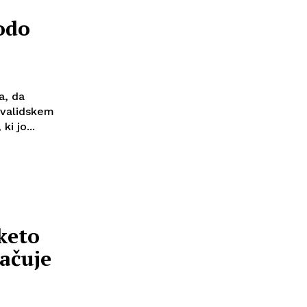
bodo
a, da
nvalidskem
i jo...
keto
ačuje