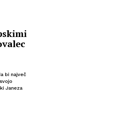
pskimi
ovalec
a bi največ
 svojo
ki Janeza