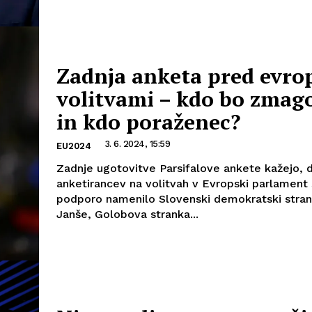
Zadnja anketa pred evro
volitvami – kdo bo zmag
in kdo poraženec?
3. 6. 2024, 15:59
EU2024
Zadnje ugotovitve Parsifalove ankete kažejo, d
anketirancev na volitvah v Evropski parlament
podporo namenilo Slovenski demokratski stran
Janše, Golobova stranka...