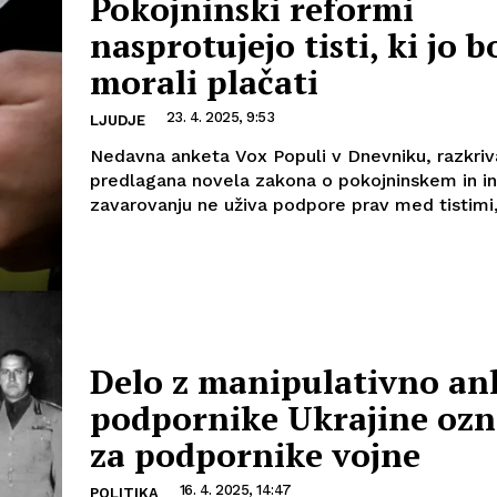
Pokojninski reformi
nasprotujejo tisti, ki jo 
morali plačati
23. 4. 2025, 9:53
LJUDJE
Nedavna anketa Vox Populi v Dnevniku, razkriv
predlagana novela zakona o pokojninskem in i
zavarovanju ne uživa podpore prav med tistimi, k
Delo z manipulativno an
podpornike Ukrajine ozn
za podpornike vojne
16. 4. 2025, 14:47
POLITIKA