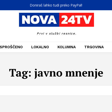
Doniraš lahko tudi preko PayPal!
Prvi v službi resnice.
SPROŠČENO
LOKALNO
KOLUMNA
TRGOVINA
Tag:
javno mnenje