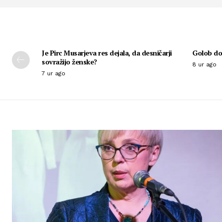
Je Pirc Musarjeva res dejala, da desničarji
Golob dob
sovražijo ženske?
8 ur ago
7 ur ago