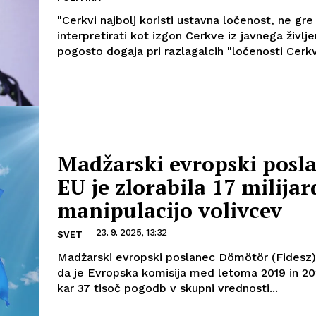
"Cerkvi najbolj koristi ustavna ločenost, ne gr
interpretirati kot izgon Cerkve iz javnega življe
pogosto dogaja pri razlagalcih "ločenosti Cerkv
Madžarski evropski posl
EU je zlorabila 17 milijar
manipulacijo volivcev
23. 9. 2025, 13:32
SVET
Madžarski evropski poslanec Dömötör (Fidesz) j
da je Evropska komisija med letoma 2019 in 20
kar 37 tisoč pogodb v skupni vrednosti...