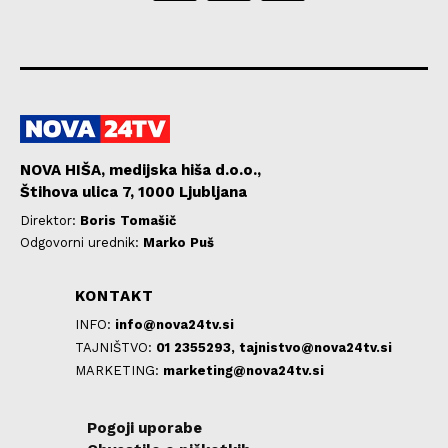
NOVA HIŠA, medijska hiša d.o.o.,
Štihova ulica 7, 1000 Ljubljana
Direktor:
Boris Tomašič
Odgovorni urednik:
Marko Puš
KONTAKT
INFO:
info@nova24tv.si
TAJNIŠTVO:
01 2355293,
tajnistvo@nova24tv.si
MARKETING:
marketing@nova24tv.si
Pogoji uporabe