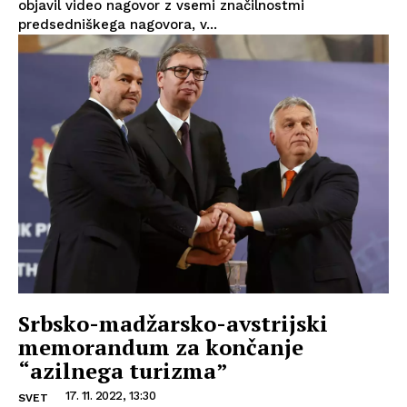
objavil video nagovor z vsemi značilnostmi
predsedniškega nagovora, v...
Srbsko-madžarsko-avstrijski
memorandum za končanje
“azilnega turizma”
17. 11. 2022, 13:30
SVET