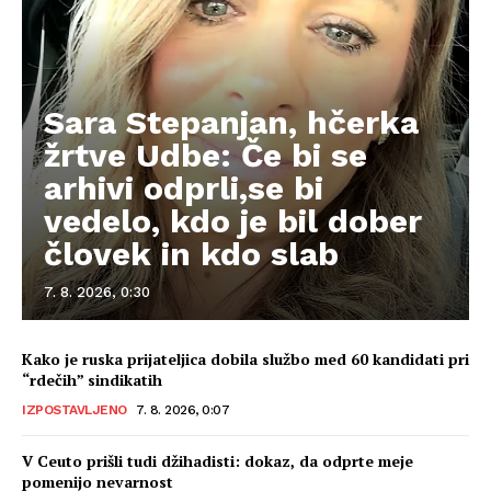
Sara Stepanjan, hčerka
žrtve Udbe: Če bi se
arhivi odprli,se bi
vedelo, kdo je bil dober
človek in kdo slab
7. 8. 2026, 0:30
Kako je ruska prijateljica dobila službo med 60 kandidati pri
“rdečih” sindikatih
IZPOSTAVLJENO
7. 8. 2026, 0:07
V Ceuto prišli tudi džihadisti: dokaz, da odprte meje
pomenijo nevarnost