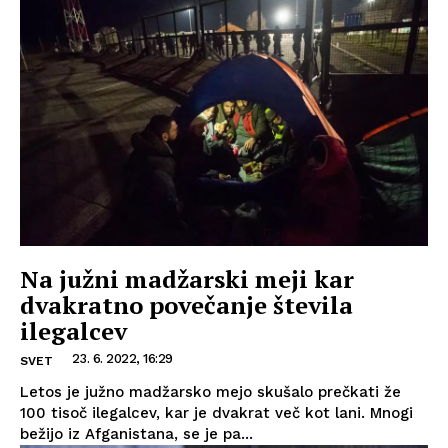
Na južni madžarski meji kar
dvakratno povečanje števila
ilegalcev
23. 6. 2022, 16:29
SVET
Letos je južno madžarsko mejo skušalo prečkati že
100 tisoč ilegalcev, kar je dvakrat več kot lani. Mnogi
bežijo iz Afganistana, se je pa...