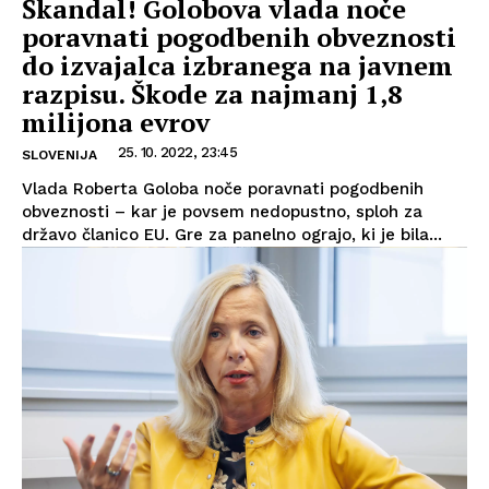
Škandal! Golobova vlada noče
poravnati pogodbenih obveznosti
do izvajalca izbranega na javnem
razpisu. Škode za najmanj 1,8
milijona evrov
25. 10. 2022, 23:45
SLOVENIJA
Vlada Roberta Goloba noče poravnati pogodbenih
obveznosti – kar je povsem nedopustno, sploh za
državo članico EU. Gre za panelno ograjo, ki je bila...