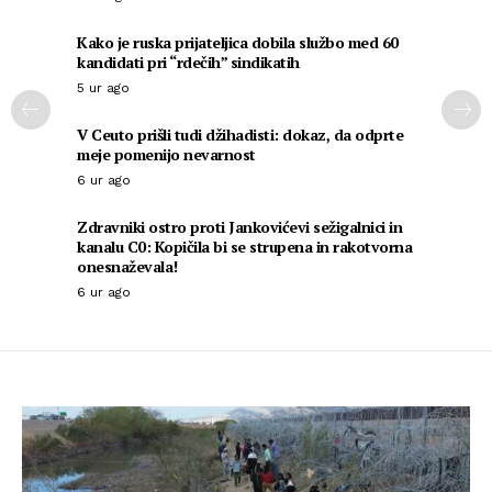
Kako je ruska prijateljica dobila službo med 60
kandidati pri “rdečih” sindikatih
5 ur ago
V Ceuto prišli tudi džihadisti: dokaz, da odprte
meje pomenijo nevarnost
6 ur ago
Zdravniki ostro proti Jankovićevi sežigalnici in
kanalu C0: Kopičila bi se strupena in rakotvorna
onesnaževala!
6 ur ago