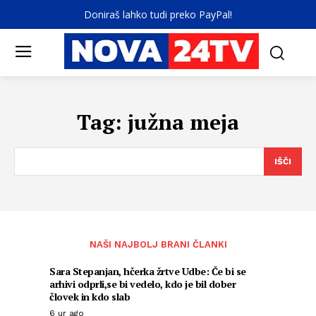
Doniraš lahko tudi preko PayPal!
Tag:
južna meja
IŠČI
NAŠI NAJBOLJ BRANI ČLANKI
Sara Stepanjan, hčerka žrtve Udbe: Če bi se
arhivi odprli,se bi vedelo, kdo je bil dober
človek in kdo slab
6 ur ago