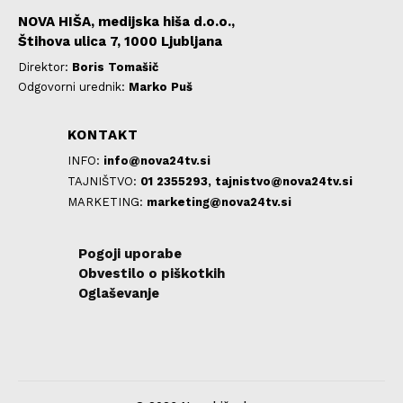
NOVA HIŠA, medijska hiša d.o.o.,
Štihova ulica 7, 1000 Ljubljana
Direktor:
Boris Tomašič
Odgovorni urednik:
Marko Puš
KONTAKT
INFO:
info@nova24tv.si
TAJNIŠTVO:
01 2355293,
tajnistvo@nova24tv.si
MARKETING:
marketing@nova24tv.si
Pogoji uporabe
Obvestilo o piškotkih
Oglaševanje