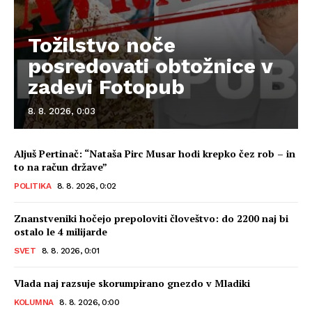
Tožilstvo noče
posredovati obtožnice v
zadevi Fotopub
8. 8. 2026, 0:03
Aljuš Pertinač: “Nataša Pirc Musar hodi krepko čez rob – in
to na račun države”
POLITIKA
8. 8. 2026, 0:02
Znanstveniki hočejo prepoloviti človeštvo: do 2200 naj bi
ostalo le 4 milijarde
SVET
8. 8. 2026, 0:01
Vlada naj razsuje skorumpirano gnezdo v Mladiki
KOLUMNA
8. 8. 2026, 0:00