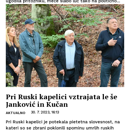
ugodila pritožniku, meče slabo luč tako na politično...
Pri Ruski kapelici vztrajata le še
Janković in Kučan
30. 7. 2023, 16:13
AKTUALNO
Pri Ruski kapelici je potekala pietetna slovesnost, na
kateri so se zbrani poklonili spominu umrlih ruskih