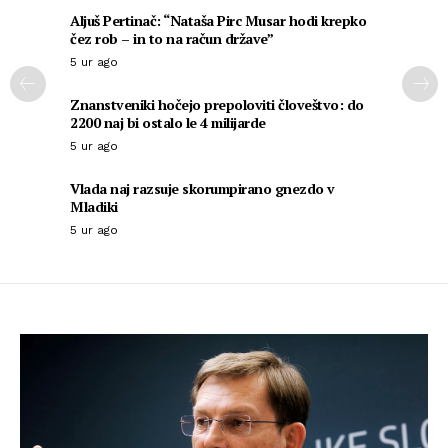
Aljuš Pertinač: “Nataša Pirc Musar hodi krepko
čez rob – in to na račun države”
5 ur ago
Znanstveniki hočejo prepoloviti človeštvo: do
2200 naj bi ostalo le 4 milijarde
5 ur ago
Vlada naj razsuje skorumpirano gnezdo v
Mladiki
5 ur ago