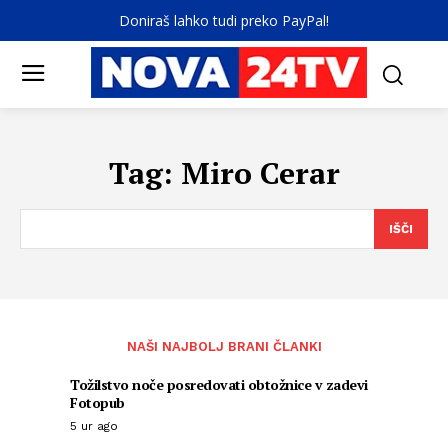
Doniraš lahko tudi preko PayPal!
Tag:
Miro Cerar
IŠČI
NAŠI NAJBOLJ BRANI ČLANKI
Tožilstvo noče posredovati obtožnice v zadevi
Fotopub
5 ur ago