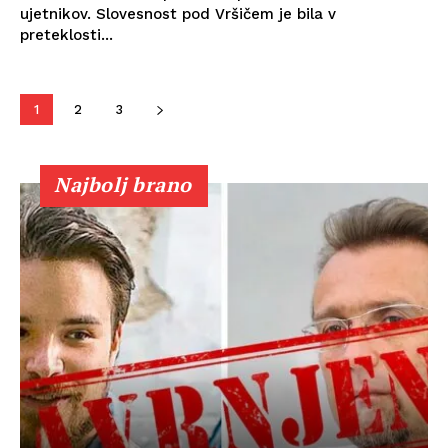
ujetnikov. Slovesnost pod Vršičem je bila v
preteklosti...
1
2
3
Najbolj brano