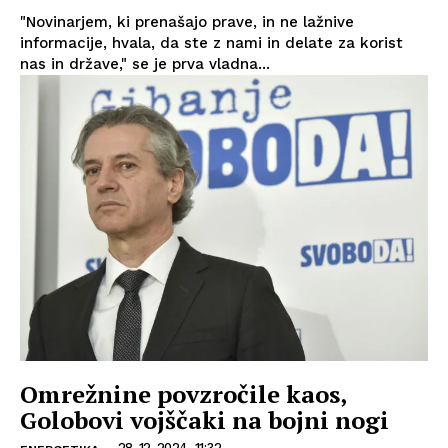
"Novinarjem, ki prenašajo prave, in ne lažnive
informacije, hvala, da ste z nami in delate za korist
nas in države," se je prva vladna...
Omrežnine povzročile kaos,
Golobovi vojščaki na bojni nogi
28. 12. 2024, 11:32