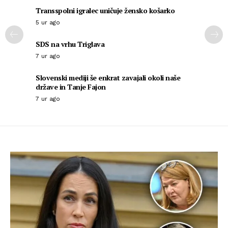
Transspolni igralec uničuje žensko košarko
5 ur ago
SDS na vrhu Triglava
7 ur ago
Slovenski mediji še enkrat zavajali okoli naše
države in Tanje Fajon
7 ur ago