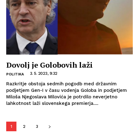
Dovolj je Golobovih laži
3. 5. 2023, 9:32
POLITIKA
Razkritje obstoja sedmih pogodb med državnim
podjetjem Gen-I v času vodenja Goloba in podjetjem
Miloša Njegoslava Milovića je potrdilo neverjetno
lahkotnost laži slovenskega premierja....
1
2
3