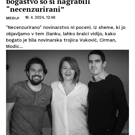
bogastvo so si nagrabili
“necenzurirani”
18. 4. 2024, 12:46
MEDIJI
"Necenzurirano" novinarstvo ni poceni. Iz sheme, ki jo
objavljamo v tem članku, lahko bralci vidijo, kako
bogato je bila novinarska trojica Vuković, Cirman,
Modic...