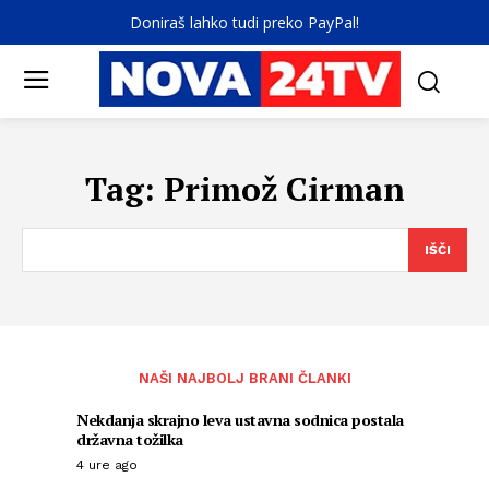
Doniraš lahko tudi preko PayPal!
Tag:
Primož Cirman
IŠČI
NAŠI NAJBOLJ BRANI ČLANKI
Nekdanja skrajno leva ustavna sodnica postala
državna tožilka
4 ure ago