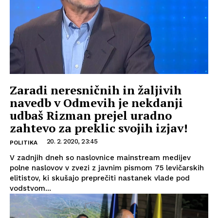
Zaradi neresničnih in žaljivih
navedb v Odmevih je nekdanji
udbaš Rizman prejel uradno
zahtevo za preklic svojih izjav!
20. 2. 2020, 23:45
POLITIKA
V zadnjih dneh so naslovnice mainstream medijev
polne naslovov v zvezi z javnim pismom 75 levičarskih
elitistov, ki skušajo preprečiti nastanek vlade pod
vodstvom...