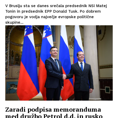
V Bruslju sta se danes srečala predsednik NSi Matej
Tonin in predsednik EPP Donald Tusk. Po dobrem
pogovoru je vodja največje evropske politične
skupine...
Zaradi podpisa memoranduma
med družbo Petrol d.d. in rusko