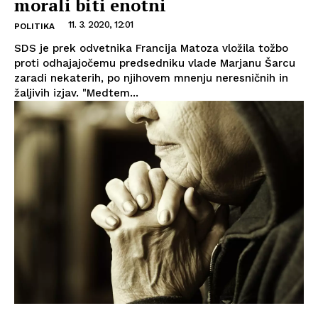
morali biti enotni
11. 3. 2020, 12:01
POLITIKA
SDS je prek odvetnika Francija Matoza vložila tožbo
proti odhajajočemu predsedniku vlade Marjanu Šarcu
zaradi nekaterih, po njihovem mnenju neresničnih in
žaljivih izjav. "Medtem...