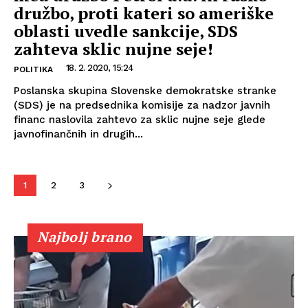
družbo, proti kateri so ameriške
oblasti uvedle sankcije, SDS
zahteva sklic nujne seje!
18. 2. 2020, 15:24
POLITIKA
Poslanska skupina Slovenske demokratske stranke
(SDS) je na predsednika komisije za nadzor javnih
financ naslovila zahtevo za sklic nujne seje glede
javnofinančnih in drugih...
1
2
3
Najbolj brano