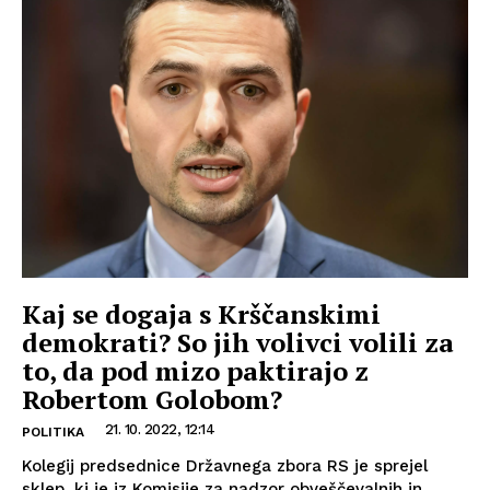
Kaj se dogaja s Krščanskimi
demokrati? So jih volivci volili za
to, da pod mizo paktirajo z
Robertom Golobom?
21. 10. 2022, 12:14
POLITIKA
Kolegij predsednice Državnega zbora RS je sprejel
sklep, ki je iz Komisije za nadzor obveščevalnih in