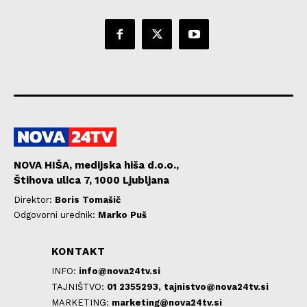
NOVA HIŠA, medijska hiša d.o.o.,
Štihova ulica 7, 1000 Ljubljana
Direktor:
Boris Tomašič
Odgovorni urednik:
Marko Puš
KONTAKT
INFO:
info@nova24tv.si
TAJNIŠTVO:
01 2355293,
tajnistvo@nova24tv.si
MARKETING:
marketing@nova24tv.si