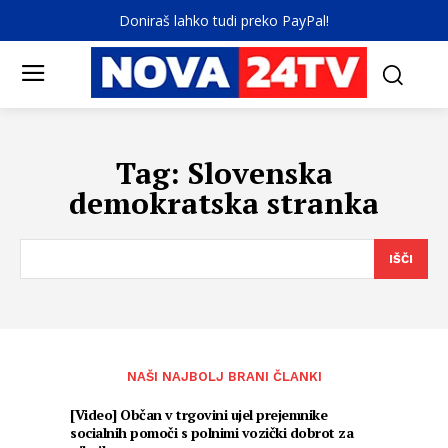
Doniraš lahko tudi preko PayPal!
Tag:
Slovenska
demokratska stranka
IŠČI
NAŠI NAJBOLJ BRANI ČLANKI
[Video] Občan v trgovini ujel prejemnike
socialnih pomoči s polnimi vozički dobrot za