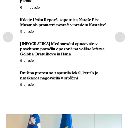
piknik
6 minut ago
Kdo je Urška Repovš, sopotnica Nataše Pirc
Musar ob prometni nesreči v predoru Kastelec?
9 ur ago
[INFOGRAFIKA] Mednarodni opazovalci v
posebnem poročilu opozorili na volilne kršitve
Goloba, Bratuškove in Hana
9 ur ago
Družina protestno zapustila lokal, ker jih je
natakarica nagovorila v srbščini
9 ur ago